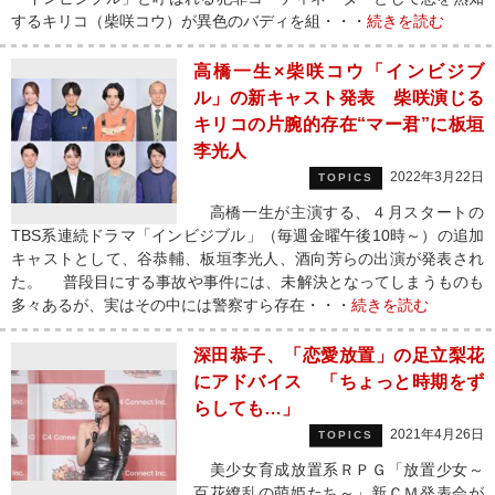
するキリコ（柴咲コウ）が異色のバディを組・・・
続きを読む
高橋一生×柴咲コウ「インビジブ
ル」の新キャスト発表 柴咲演じる
キリコの片腕的存在“マー君”に板垣
李光人
2022年3月22日
TOPICS
高橋一生が主演する、４月スタートの
TBS系連続ドラマ「インビジブル」（毎週金曜午後10時～）の追加
キャストとして、谷恭輔、板垣李光人、酒向芳らの出演が発表され
た。 普段目にする事故や事件には、未解決となってしまうものも
多々あるが、実はその中には警察すら存在・・・
続きを読む
深田恭子、「恋愛放置」の足立梨花
にアドバイス 「ちょっと時期をず
らしても…」
2021年4月26日
TOPICS
美少女育成放置系ＲＰＧ「放置少女～
百花繚乱の萌姫たち～」新ＣＭ発表会が