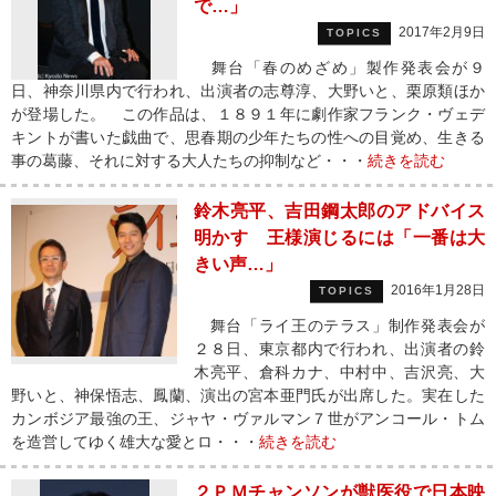
で…」
2017年2月9日
TOPICS
舞台「春のめざめ」製作発表会が９
日、神奈川県内で行われ、出演者の志尊淳、大野いと、栗原類ほか
が登場した。 この作品は、１８９１年に劇作家フランク・ヴェデ
キントが書いた戯曲で、思春期の少年たちの性への目覚め、生きる
事の葛藤、それに対する大人たちの抑制など・・・
続きを読む
鈴木亮平、吉田鋼太郎のアドバイス
明かす 王様演じるには「一番は大
きい声…」
2016年1月28日
TOPICS
舞台「ライ王のテラス」制作発表会が
２８日、東京都内で行われ、出演者の鈴
木亮平、倉科カナ、中村中、吉沢亮、大
野いと、神保悟志、鳳蘭、演出の宮本亜門氏が出席した。実在した
カンボジア最強の王、ジャヤ・ヴァルマン７世がアンコール・トム
を造営してゆく雄大な愛とロ・・・
続きを読む
２ＰＭチャンソンが獣医役で日本映