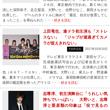
２６日、東京都内で行われ、新ＣＭに出
演した深田恭子、足立梨花、大野いと、佐野ひなこ、新田さちかが
出席した。 ゲームのタイトルに絡めて「最近、自分が放置してし
まったこと」を尋ねられた・・・
続きを読む
上田竜也、連ドラ初主演も「ストレ
スない」 「ジャブが速過ぎてカメ
ラが捉えきれない」
2017年10月10日
TOPICS
テレビ東京ドラマ２４「新宿セブン」
完成披露試写会および記者会見が１０
日、東京都内で行われ、出演者の上田竜
也（ＫＡＴ－ＴＵＮ）、中村倫也、大野いと、家入レオ、野波麻
帆、夏木マリが出席した。 ドラマは、新宿歌舞伎町の質屋店主で
抜群の鑑定眼を持ったアウトロ・・・
続きを読む
志尊淳、初主演舞台に「うれしい気
持ちでいっぱい」 大野いと、志尊
淳と栗原類の印象は「役で見るの