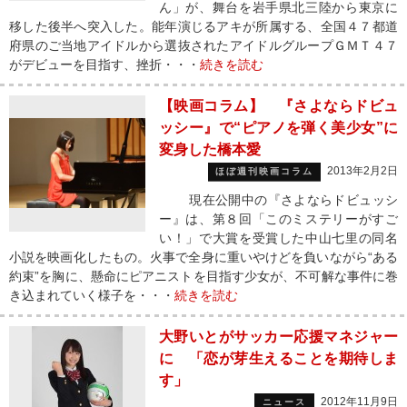
ん」が、舞台を岩手県北三陸から東京に
移した後半へ突入した。能年演じるアキが所属する、全国４７都道
府県のご当地アイドルから選抜されたアイドルグループＧＭＴ４７
がデビューを目指す、挫折・・・
続きを読む
【映画コラム】 『さよならドビュ
ッシー』で“ピアノを弾く美少女”に
変身した橋本愛
2013年2月2日
ほぼ週刊映画コラム
現在公開中の『さよならドビュッシ
ー』は、第８回「このミステリーがすご
い！」で大賞を受賞した中山七里の同名
小説を映画化したもの。火事で全身に重いやけどを負いながら“ある
約束”を胸に、懸命にピアニストを目指す少女が、不可解な事件に巻
き込まれていく様子を・・・
続きを読む
大野いとがサッカー応援マネジャー
に 「恋が芽生えることを期待しま
す」
2012年11月9日
ニュース