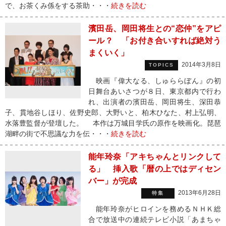
で、お茶くみ係をする茶助・・・
続きを読む
濱田岳、岡田将生との“恋仲”をアピ
ール？ 「お付き合いすれば絶対う
まくいく」
2014年3月8日
TOPICS
映画『偉大なる、しゅららぼん』の初
日舞台あいさつが８日、東京都内で行わ
れ、出演者の濱田岳、岡田将生、深田恭
子、貫地谷しほり、佐野史郎、大野いと、柏木ひなた、村上弘明、
水落豊監督が登壇した。 本作は万城目学氏の原作を映画化。琵琶
湖畔の街で不思議な力を伝・・・
続きを読む
能年玲奈「アキちゃんとリンクして
る」 挿入歌「暦の上ではディセン
バー」が完成
2013年6月28日
特集
能年玲奈がヒロインを務めるＮＨＫ総
合で放送中の連続テレビ小説「あまちゃ