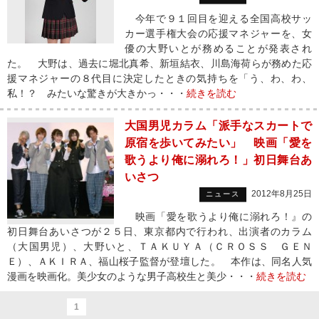
今年で９１回目を迎える全国高校サッ
カー選手権大会の応援マネジャーを、女
優の大野いとが務めることが発表され
た。 大野は、過去に堀北真希、新垣結衣、川島海荷らが務めた応
援マネジャーの８代目に決定したときの気持ちを「う、わ、わ、
私！？ みたいな驚きが大きかっ・・・
続きを読む
大国男児カラム「派手なスカートで
原宿を歩いてみたい」 映画「愛を
歌うより俺に溺れろ！」初日舞台あ
いさつ
2012年8月25日
ニュース
映画「愛を歌うより俺に溺れろ！』の
初日舞台あいさつが２５日、東京都内で行われ、出演者のカラム
（大国男児）、大野いと、ＴＡＫＵＹＡ（ＣＲＯＳＳ ＧＥＮ
Ｅ）、ＡＫＩＲＡ、福山桜子監督が登壇した。 本作は、同名人気
漫画を映画化。美少女のような男子高校生と美少・・・
続きを読む
1