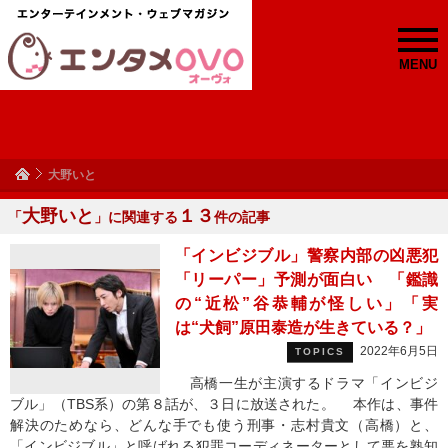
MENU
大野いと
大野いと
１３
「
」に関連する
件の記事
「インビジブル」警察内部の凶悪犯
「リーパー」予測が面白い 「鑑識
の“近松”谷恭輔が怪しい」「実
は“犬飼”原田泰造が生きている？」
2022年6月5日
TOPICS
高橋一生が主演するドラマ「インビジ
ブル」（TBS系）の第８話が、３日に放送された。 本作は、事件
解決のためなら、どんな手でも使う刑事・志村貴文（高橋）と、
「インビジブル」と呼ばれる犯罪コーディネーターとして悪を熟知