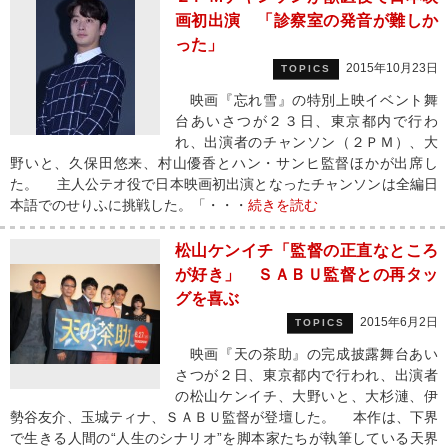
画初出演 「診察室の発音が難しか
った」
2015年10月23日
TOPICS
映画『忘れ雪』の特別上映イベント舞
台あいさつが２３日、東京都内で行わ
れ、出演者のチャンソン（２ＰＭ）、大
野いと、久保田悠来、村山優香とハン・サンヒ監督ほかが出席し
た。 主人公テオ役で日本映画初出演となったチャンソンは全編日
本語でのせりふに挑戦した。「・・・
続きを読む
松山ケンイチ「監督の正直なところ
が好き」 ＳＡＢＵ監督との再タッ
グを喜ぶ
2015年6月2日
TOPICS
映画『天の茶助』の完成披露舞台あい
さつが２日、東京都内で行われ、出演者
の松山ケンイチ、大野いと、大杉漣、伊
勢谷友介、玉城ティナ、ＳＡＢＵ監督が登壇した。 本作は、下界
で生きる人間の“人生のシナリオ”を脚本家たちが執筆している天界