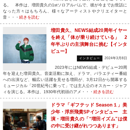
る。 本作は、増田貴久の1stソロアルバムで、彼が今までお世話に
なった方々はもちろん、様々なアーティストやクリエイターと
音・・・
続きを読む
増田貴久、NEWS結成20周年イヤー
を終え「体が乗り続けている」 2
年半ぶりの主演舞台に挑む【インタ
ビュー】
2024年3月8日
インタビュー
2023年にはNEWS結成・デビュー20周
年を迎えた増田貴久。音楽活動に加え、ドラマ、バラエティー番組
への出演など、幅広い活躍を見せる増田が、3月12日から開幕する
ミュージカル「20世紀号に乗って」では主人公のオスカー・ジャフ
ィを演じる。本作は、1930年代初頭のアメ・・・
続きを読む
ドラマ「ギフテッド Season１」美
少年・浮所飛貴SPインタビュー 主
演・増田貴久の「“増田イズム”は僕
の中に受け継がれつつあります」