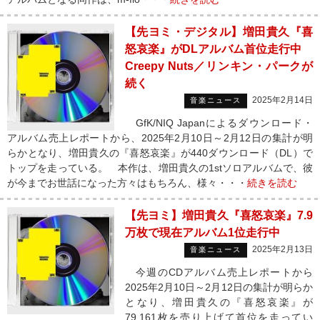
【先ヨミ・デジタル】増田貴久『喜
怒哀楽』がDLアルバム首位走行中
Creepy Nuts／リンキン・パークが
続く
2025年2月14日
音楽ニュース
GfK/NIQ Japanによるダウンロード・
アルバム売上レポートから、2025年2月10日～2月12日の集計が明
らかとなり、増田貴久の『喜怒哀楽』が440ダウンロード（DL）で
トップを走っている。 本作は、増田貴久の1stソロアルバムで、彼
が今までお世話になった方々はもちろん、様々・・・
続きを読む
【先ヨミ】増田貴久『喜怒哀楽』7.9
万枚で現在アルバム1位走行中
2025年2月13日
音楽ニュース
今週のCDアルバム売上レポートから
2025年2月10日～2月12日の集計が明らか
となり、増田貴久の『喜怒哀楽』が
79,161枚を売り上げて首位を走ってい