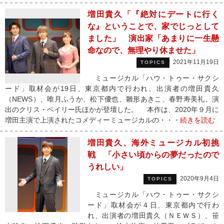
増田貴久「『絶対にデートに行く
な』ということで、家でじっとして
ました」 演出家「あまりに一生懸
命なので、無理やり休ませた」
2021年11月19日
TOPICS
ミュージカル「ハウ・トゥー・サクシ
ード」取材会が19日、東京都内で行われ、出演者の増田貴久
（NEWS）、唯月ふうか、松下優也、雛形あきこ、春野寿美礼、演
出のクリス・ベイリー氏ほかが登壇した。 本作は、2020年９月に
増田主演で上演されたコメディーミュージカルの・・・
続きを読む
増田貴久、海外ミュージカル初挑
戦 「小さい頃からの夢だったので
うれしい」
2020年9月4日
TOPICS
ミュージカル「ハウ・トゥー・サクシ
ード」取材会が４日、東京都内で行わ
れ、出演者の増田貴久（ＮＥＷＳ）、笹