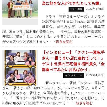
当に好きな人ができたとしても嫌」
2022年4月8日
TOPICS
ドラマ「吉祥寺ルーザーズ」オンライ
ン記者会見が８日に行われ、出演者の増
田貴久、田中みな実、片桐仁、田島芽
瑠、濱田マリ、國村隼が登場した。 本作は、高校の非常勤講師・
安彦聡（増田）をはじめとする、人生負け組の６人「ルーザーズ」
がシェアハウスで暮らす日々・・・
続きを読む
【インタビュー】「タクシー運転手
さん 一番うまい店に連れてって！」
ゲスト出演の三宅健＆増田貴久「全
部食べてみたいお店ばかり」
2022年4月7日
インタビュー
新バラエティー番組「タクシー運転手
さん 一番うまい店に連れてって！」が、テレビ東京系で、４月７日
から放送される。番組は、全国各地で乗車したタクシードライバー
に、「一番うまいご飯屋に連れて行ってください」とお願いし、そ
の街の知る人ぞ知る絶品グルメにありつく・・・
続きを読む