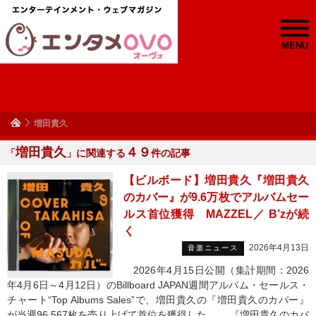
MENU
増田貴久
増田貴久
４９
「
」に関連する
件の記事
【ビルボード】増田貴久『増田貴久
のカバー』が9.6万枚でアルバムセー
ルス首位獲得 MAZZEL／ B’zが続
く
2026年4月13日
音楽ニュース
2026年4月15日公開（集計期間：2026
年4月6日～4月12日）のBillboard JAPAN週間アルバム・セールス・
チャート“Top Albums Sales”で、増田貴久の『増田貴久のカバー』
が当週96,567枚を売り上げて首位を獲得した。 『増田貴久のカバ