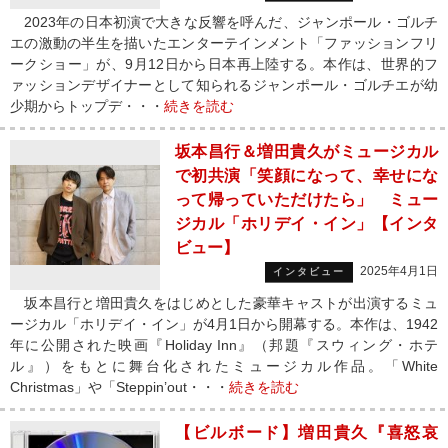
2023年の日本初演で大きな反響を呼んだ、ジャンポール・ゴルチ
エの激動の半生を描いたエンターテインメント「ファッションフリ
ークショー」が、9月12日から日本再上陸する。本作は、世界的フ
ァッションデザイナーとして知られるジャンポール・ゴルチエが幼
少期からトップデ・・・
続きを読む
坂本昌行＆増田貴久がミュージカル
で初共演「笑顔になって、幸せにな
って帰っていただけたら」 ミュー
ジカル「ホリデイ・イン」【インタ
ビュー】
2025年4月1日
インタビュー
坂本昌行と増田貴久をはじめとした豪華キャストが出演するミュ
ージカル「ホリデイ・イン」が4月1日から開幕する。本作は、1942
年に公開された映画『Holiday Inn』（邦題『スウィング・ホテ
ル』）をもとに舞台化されたミュージカル作品。「White
Christmas」や「Steppin’out・・・
続きを読む
【ビルボード】増田貴久『喜怒哀