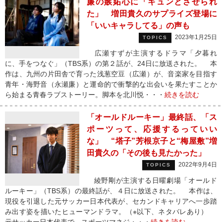
廉の嫉妬心に「キュンとさせられ
た」 増田貴久のサプライズ登場に
「いいキャラしてる」の声も
2023年1月25日
TOPICS
広瀬すずが主演するドラマ「夕暮れ
に、手をつなぐ」（TBS系）の第２話が、24日に放送された。 本
作は、九州の片田舎で育った浅葱空豆（広瀬）が、音楽家を目指す
青年・海野音（永瀬廉）と運命的で衝撃的な出会いを果たすことか
ら始まる青春ラブストーリー。脚本を北川悦・・・
続きを読む
「オールドルーキー」最終話、「ス
ポーツって、応援するっていい
な」 “塔子”芳根京子と“梅屋敷”増
田貴久の「その後も見たかった」
2022年9月4日
TOPICS
綾野剛が主演する日曜劇場「オールド
ルーキー」（TBS系）の最終話が、４日に放送された。 本作は、
現役を引退した元サッカー日本代表が、セカンドキャリアへ一歩踏
み出す姿を描いたヒューマンドラマ。（※以下、ネタバレあり）