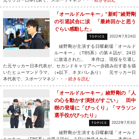
元サッカー日本代表で、スポーツマネジ・・・
続きを読む
「オールドルーキー」“新町”綾野剛
の引退試合に涙 「最終回かと思う
ぐらい感動した」
2022年7月24日
TOPICS
綾野剛が主演する日曜劇場「オールド
ルーキー」（TBS系）の第４話が、24日
に放送された。 本作は、現役を引退し
た元サッカー日本代表が、セカンドキャリアへ一歩踏み出す姿を描
いたヒューマンドラマ。（※以下、ネタバレあり） 元サッカー日
本代表で、スポーツマネジ・・・
続きを読む
「オールドルーキー」綾野剛の「人
の心を動かす演技がすごい」 田中
樹の登場に「びっくり」「マラソン
選手役がぴったり」
2022年7月3日
TOPICS
綾野剛が主演する日曜劇場「オールド