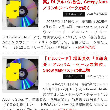
楽』DLアルバム首位、Creepy Nuts
／リンキン・パークが続く
2025年2月20日
音楽ニュース
2025年2月19日公開（集期間：2025年
2月10日～2月16日）のBillboard JAPANダ
ウンロード・アルバム・チャー
ト“Download Albums”で、増田貴久の1stソロアルバム『喜怒哀楽』
が1,174ダウンロード（DL）を獲得して、首位デビューを果たし
た。 2月12日にリリースされた『喜怒哀・・・
続きを読む
【ビルボード】増田貴久『喜怒哀
楽』アルバム・セールス首位、
Snow Manベストは売上増
2025年2月17日
音楽ニュース
2024年2月19日公開（集計期間：2025
年2月10日～2月16日）のBillboard JAPAN
週間アルバム・セールス・チャート“Top
Albums Sales”で、増田貴久『喜怒哀楽』が当週85,327枚を売り上
げて首位を獲得した。 NEWSのメンバーである増田貴久の1stソロ
アルバムとなる同作は、m-flo・・・
続きを読む