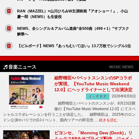
RAN（MAZZEL）×山川ひろみW主演映画『アオショー！』、小山
慶一郎（NEWS）も生徒役
NEWS、全シングル＆アルバム楽曲“全500曲（499＋1）”サブスク
解禁へ
【ビルボード】NEWS『あっちむいてほい』13.7万枚でシングル1位
音楽ニュース
MUSIC NEWS
細野晴臣×パペットスンスンのSPコラボ
が実現、【YouTube Music Weekend
12.0】にヘッドライナーとして出演決定
2026年8月6日
Ｊ－ＰＯＰ
細野晴臣とパペットのスンスンが、8月23日開
催の【YouTube Music Weekend 12.0】にてスペ
シャルコラボレーションを行うことが決定した。 細野晴臣は、2025年のロン
ドン公演やパリでのDJイベント、国内ツアーの即完売 …
続きを読む
ビヨンセ、「Morning Dew (Donk)」リ
ミックスEPをサプライズ配信 ジェイ・