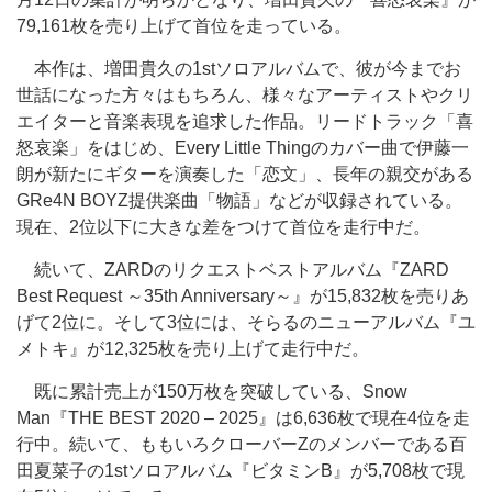
79,161枚を売り上げて首位を走っている。
本作は、増田貴久の1stソロアルバムで、彼が今までお
世話になった方々はもちろん、様々なアーティストやクリ
エイターと音楽表現を追求した作品。リードトラック「喜
怒哀楽」をはじめ、Every Little Thingのカバー曲で伊藤一
朗が新たにギターを演奏した「恋文」、長年の親交がある
GRe4N BOYZ提供楽曲「物語」などが収録されている。
現在、2位以下に大きな差をつけて首位を走行中だ。
続いて、ZARDのリクエストベストアルバム『ZARD
Best Request ～35th Anniversary～』が15,832枚を売りあ
げて2位に。そして3位には、そらるのニューアルバム『ユ
メトキ』が12,325枚を売り上げて走行中だ。
既に累計売上が150万枚を突破している、Snow
Man『THE BEST 2020 – 2025』は6,636枚で現在4位を走
行中。続いて、ももいろクローバーZのメンバーである百
田夏菜子の1stソロアルバム『ビタミンB』が5,708枚で現