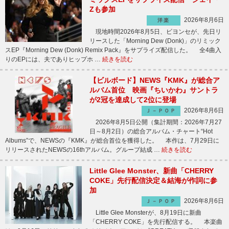
Zも参加
2026年8月6日
洋楽
現地時間2026年8月5日、ビヨンセが、先日リ
リースした「Morning Dew (Donk)」のリミック
スEP『Morning Dew (Donk) Remix Pack』をサプライズ配信した。 全4曲入
りのEPには、夫でありヒップホ …
続きを読む
【ビルボード】NEWS『KMK』が総合ア
ルバム首位 映画『ちいかわ』サントラ
が2冠を達成して2位に登場
2026年8月6日
Ｊ－ＰＯＰ
2026年8月5日公開（集計期間：2026年7月27
日～8月2日）の総合アルバム・チャート“Hot
Albums”で、NEWSの『KMK』が総合首位を獲得した。 本作は、7月29日に
リリースされたNEWSの16thアルバム。グループ結成 …
続きを読む
Little Glee Monster、新曲「CHERRY
COKE」先行配信決定＆結海が作詞に参
加
2026年8月6日
Ｊ－ＰＯＰ
Little Glee Monsterが、8月19日に新曲
「CHERRY COKE」を先行配信する。 本楽曲