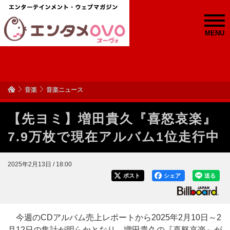
MENU
音楽
音楽ニュース
【先ヨミ】増田貴久『喜怒哀楽』
7.9万枚で現在アルバム1位走行中
2025年2月13日 / 18:00
ポスト
シェア
送る
今週のCDアルバム売上レポートから2025年2月10日～2
月12日の集計が明らかとなり、増田貴久の『喜怒哀楽』が