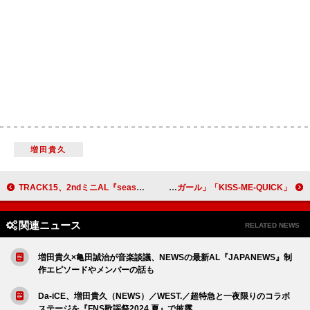
増田貴久
TRACK15、2ndミニAL『season』の中で“特に想いの強い楽曲”「告白」のMV公開
シーナ＆ロケッツ、当時のMV公開 「ベイビー・メイビー」「浮かびのピーチガール」「KISS-ME-QUICK」
関連ニュース
RELATED NEWS
増田貴久×亀田誠治が音楽談議、NEWSの最新AL『JAPANEWS』制
作エピソードやメンバーの話も
Da-iCE、増田貴久（NEWS）／WEST.／超特急と一夜限りのコラボ
ステージを『FNS歌謡祭2024 夏』で披露