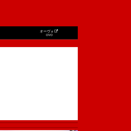
オーヴォ
OVO