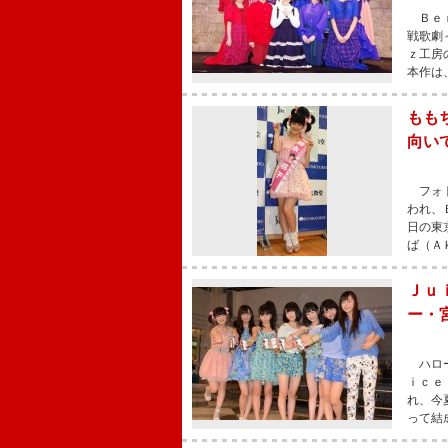
Ｂｅｒ
戦歌劇
ｚ工房
本作は
もも
向い
フォト
われ、
日の東
ば（Ａ
Ｊｕ
ー・
ハロー
ｉｃｅ
れ、今
って結