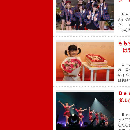
Ｂｅｒ
わ）の
た。 
「あな
もも
「は
コーエ
れ、ス
のイベ
は負け
Ｂｅ
ダル
Ｂｅｒ
ｙｚ工
なたな