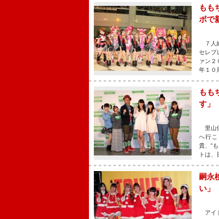
もも
ボで
７人組
セレブ
ァン２
年１０
もも
す」
里山保
へ行こ
貴、“
トは、
嗣永
い」
アイド