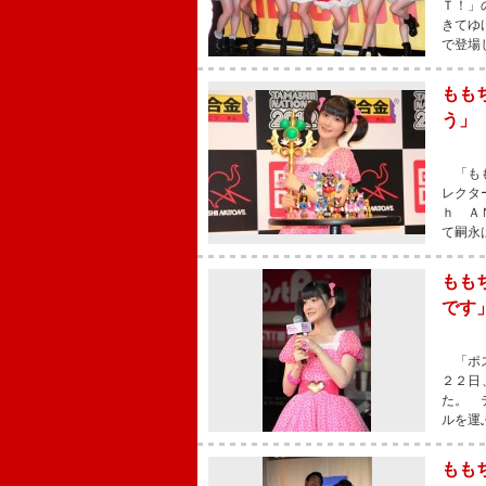
Ｔ！」
きてゆ
で登場
もも
う」
「もも
レクタ
ｈ Ａ
て嗣永
もも
です
「ポス
２２日
た。 
ルを運
もも