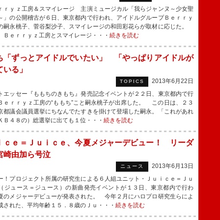
ｒｙｚ工房＆スマイレージ 主演ミュージカル「我らジャンヌ～少女聖
～」の公開稽古が６日、東京都内で行われ、アイドルグループＢｅｒｒｙ
の嗣永桃子、菅谷梨沙子、スマイレージの和田彩花らが取材に応じた。
、Ｂｅｒｒｙｚ工房とスマイレージ・・・
続きを読む
ち「ずっとアイドルでいたい」 「やっぱりアイドルが
ている」
2013年6月22日
TOPICS
エッセー『ももちのきもち』発売記念イベントが２２日、東京都内で行
Ｂｅｒｒｙｚ工房の“ももち”こと嗣永桃子が出席した。 この日は、２３
京都議会議員選挙にちなんでたすきを掛けて登場した嗣永。「これがあれ
ＫＢ４８の）総選挙に出ても１位・・・
続きを読む
ｉｃｅ＝Ｊｕｉｃｅ、今夏メジャーデビュー！ リーダ
宮崎由加ら号泣
2013年6月13日
ニュース
！プロジェクト所属の研究生による６人組ユニット・Ｊｕｉｃｅ＝Ｊｕ
（ジュース＝ジュース）の新曲発売イベントが１３日、東京都内で行わ
夏のメジャーデビューが発表された。 今年２月にハロプロ研究生らによ
成された、平均年齢１５．８歳のＪｕ・・・
続きを読む