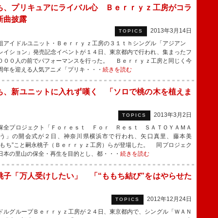
ち、プリキュアにライバル心 Ｂｅｒｒｙｚ工房がコラ
新曲披露
2013年3月14日
TOPICS
アイドルユニット・Ｂｅｒｒｙｚ工房の３１ｔｈシングル「アジアン
レイション」発売記念イベントが１４日、東京都内で行われ、集まったフ
０００人の前でパフォーマンスを行った。 Ｂｅｒｒｙｚ工房と同じく今
周年を迎える人気アニメ「プリキ・・・
続きを読む
ち、新ユニットに入れず嘆く 「ソロで桃の木を植えま
2013年3月2日
TOPICS
全プロジェクト「Ｆｏｒｅｓｔ Ｆｏｒ Ｒｅｓｔ ＳＡＴＯＹＡＭＡ
う」の開会式が２日、神奈川県横浜市で行われ、矢口真里、藤本美
ももち”こと嗣永桃子（Ｂｅｒｒｙｚ工房）らが登場した。 同プロジェク
日本の里山の保全・再生を目的とし、都・・・
続きを読む
桃子「万人受けしたい」 「“ももち結び”をはやらせた
2012年12月24日
TOPICS
ルグループＢｅｒｒｙｚ工房が２４日、東京都内で、シングル「ＷＡＮ