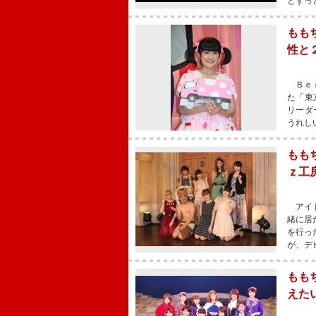
とずっ
もも
性と
Ｂｅｒ
た「東
リーダ
うれし
もも
ｚ工
アイド
緒に居
を行っ
が、デ
もも
えた