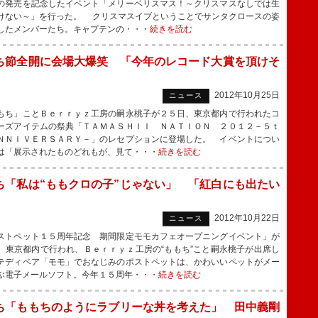
の発売を記念したイベント「メリーベリスマス！～クリスマスなしでは生
けない～」を行った。 クリスマスイブということでサンタクロースの姿
したメンバーたち。キャプテンの・・・
続きを読む
ち節全開に会場大爆笑 「今年のレコード大賞を頂けそ
2012年10月25日
ニュース
ち」ことＢｅｒｒｙｚ工房の嗣永桃子が２５日、東京都内で行われたコ
ーズアイテムの祭典「ＴＡＭＡＳＨＩＩ ＮＡＴＩＯＮ ２０１２－５ｔ
ＮＮＩＶＥＲＳＡＲＹ－」のレセプションに登場した。 イベントについ
は「展示されたものどれもが、見て・・・
続きを読む
ち「私は“ももクロの子”じゃない」 「紅白にも出たい
」
2012年10月22日
ニュース
トペット１５周年記念 期間限定モモカフェオープニングイベント」が
、東京都内で行われ、Ｂｅｒｒｙｚ工房の“ももち”こと嗣永桃子が出席し
テディベア「モモ」でおなじみのポストペットは、かわいいペットがメー
ぶ電子メールソフト。今年１５周年・・・
続きを読む
ち「ももちのようにラブリーな丼を考えた」 田中義剛