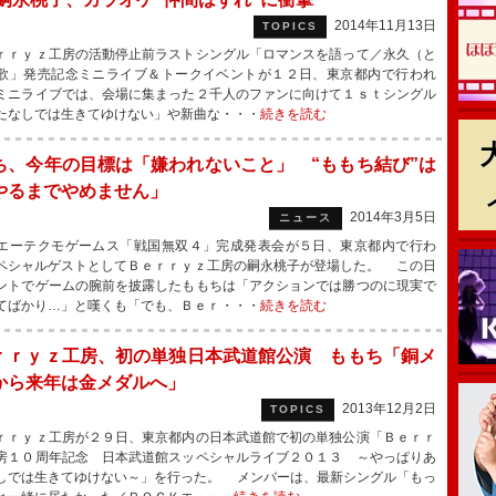
2014年11月13日
TOPICS
ｒｙｚ工房の活動停止前ラストシングル「ロマンスを語って／永久（と
歌」発売記念ミニライブ＆トークイベントが１２日、東京都内で行われ
ミニライブでは、会場に集まった２千人のファンに向けて１ｓｔシングル
たなしでは生きてゆけない」や新曲な・・・
続きを読む
ち、今年の目標は「嫌われないこと」 “ももち結び”は
やるまでやめません」
2014年3月5日
ニュース
ーテクモゲームス「戦国無双４」完成発表会が５日、東京都内で行わ
ペシャルゲストとしてＢｅｒｒｙｚ工房の嗣永桃子が登場した。 この日
ントでゲームの腕前を披露したももちは「アクションでは勝つのに現実で
てばかり…」と嘆くも「でも、Ｂｅｒ・・・
続きを読む
ｒｒｙｚ工房、初の単独日本武道館公演 ももち「銅メ
から来年は金メダルへ」
2013年12月2日
TOPICS
ｒｙｚ工房が２９日、東京都内の日本武道館で初の単独公演「Ｂｅｒｒ
房１０周年記念 日本武道館スッペシャルライブ２０１３ ～やっぱりあ
しでは生きてゆけない～」を行った。 メンバーは、最新シングル「もっ