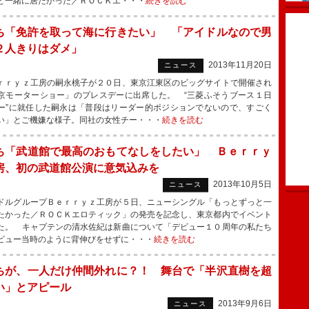
と一緒に居たかった／ＲＯＣＫエ・・・
続きを読む
ち「免許を取って海に行きたい」 「アイドルなので男
２人きりはダメ」
2013年11月20日
ニュース
ｒｙｚ工房の嗣永桃子が２０日、東京江東区のビッグサイトで開催され
京モーターショー」のプレスデーに出席した。 “三菱ふそうブース１日
ー”に就任した嗣永は「普段はリーダー的ポジションでないので、すごく
い」とご機嫌な様子。同社の女性チー・・・
続きを読む
ち「武道館で最高のおもてなしをしたい」 Ｂｅｒｒｙ
房、初の武道館公演に意気込みを
2013年10月5日
ニュース
ルグループＢｅｒｒｙｚ工房が５日、ニューシングル「もっとずっと一
たかった／ＲＯＣＫエロティック」の発売を記念し、東京都内でイベント
た。 キャプテンの清水佐紀は新曲について「デビュー１０周年の私たち
ビュー当時のように背伸びをせずに・・・
続きを読む
ちが、一人だけ仲間外れに？！ 舞台で「半沢直樹を超
い」とアピール
2013年9月6日
ニュース