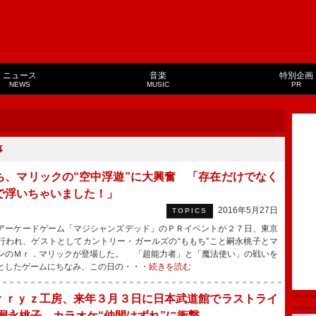
ニュース
音楽
特別企画
NEWS
MUSIC
PR
事
ち、マリックの“空中浮遊”に大興奮 「存在だけでなく
で浮いちゃいました！」
2016年5月27日
TOPICS
ーケードゲーム「マジシャンズデッド」のＰＲイベントが２７日、東京
行われ、ゲストとしてカントリー・ガールズの“ももち”こと嗣永桃子とマ
ンのＭｒ．マリックが登場した。 「超能力者」と「魔法使い」の戦いを
としたゲームにちなみ、この日の・・・
続きを読む
ｒｒｙｚ工房、来年３月３日に日本武道館でラストライ
嗣永桃子、カラオケ“仲間はずれ”に衝撃