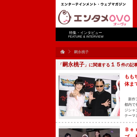
特集・インタビュー
FEATURE & INTERVIEW
嗣永桃子
嗣永桃子
１５
「
」に関連する
件の記
もも
体ま
新作ア
都内で
ジシャ
テーマ
Ｂｅ
ブ 