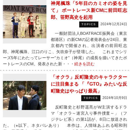
神尾楓珠「5年目のカミオの姿を見
て」 ボートレース新CMに前田旺志
郎、笹野高史を起用
2024年12月24日
TOPICS
一般財団法人BOATRACE振興会（東京
都港区）の新CMの記者発表会が24日、東
京都内で開催され、出演者の前田旺志
郎、神尾楓珠、江口のりこ、矢吹奈子が登壇した。 これまでシリ
ーズ5年にわたってレーサー“カミオ”（神尾）の成長を描いてきたボ
ートレースのCM。発表された新・・・
続きを読む
「オクラ」反町隆史のキャラクター
に注目集まる 「『GTO』みたいな反
町隆史はやっぱり最高」
2024年10月9日
TOPICS
反町隆史と杉野遥亮がW主演するドラ
マ「オクラ～迷宮入り事件捜査～」（フ
ジテレビ系）の第1話が、8日に放送され
た。（※以下、ネタバレあり） 本作は、人情味あふれる昭和刑