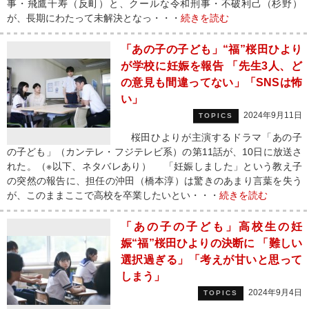
事・飛鷹千寿（反町）と、クールな令和刑事・不破利己（杉野）
が、長期にわたって未解決となっ・・・
続きを読む
「あの子の子ども」“福”桜田ひより
が学校に妊娠を報告 「先生3人、ど
の意見も間違ってない」「SNSは怖
い」
2024年9月11日
TOPICS
桜田ひよりが主演するドラマ「あの子
の子ども」（カンテレ・フジテレビ系）の第11話が、10日に放送さ
れた。（※以下、ネタバレあり） 「妊娠しました」という教え子
の突然の報告に、担任の沖田（橋本淳）は驚きのあまり言葉を失う
が、このままここで高校を卒業したいとい・・・
続きを読む
「あの子の子ども」高校生の妊
娠“福”桜田ひよりの決断に 「難しい
選択過ぎる」「考えが甘いと思って
しまう」
2024年9月4日
TOPICS