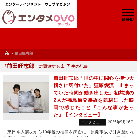
MENU
前田旺志郎
前田旺志郎
１７
「
」に関連する
件の記事
前田旺志郎「世の中に関心を持つ大
切さに気付いた」窪塚愛流「止まっ
ていた時間が動き出した」初共演の
2人が福島原発事故を題材にした映
画で感じたこと『こんな事があっ
た』【インタビュー】
2025年9月16日
インタビュー
東日本大震災から10年後の福島を舞台に、原発事故で引き裂かれ