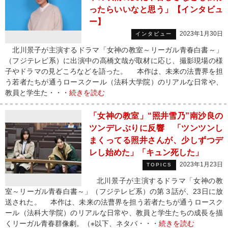
ったらいいなと思う」【インタビュ
ー】
2023年1月30日
インタビュー
北川景子が主演するドラマ「女神の教室～リーガル青春白書～」
（フジテレビ系）に出演中の高橋文哉が取材に応じ、撮影現場の様
子やドラマの見どころなどを語った。 本作は、未来の法曹界を担
う若者たちが通うロースクール（法科大学院）のリアルな日常や、
教員と学生た・・・
続きを読む
「女神の教室」“照井雪乃”南沙良の
ツンデレぶりに反響 「ツンツンし
まくってる照井さんが、少しずつデ
レし始めた」「キュン死した」
2023年1月23日
TOPICS
北川景子が主演するドラマ「女神の教
室～リーガル青春白書～」（フジテレビ系）の第３話が、23日に放
送された。 本作は、未来の法曹界を担う若者たちが通うロースク
ール（法科大学院）のリアルな日常や、教員と学生たちの成長を描
くリーガル青春群像劇。（※以下、ネタバ・・・
続きを読む