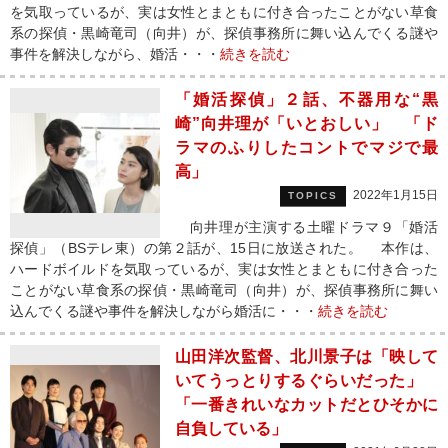
を気取っているが、実は女性とまともに付き合ったことがない草食
系の探偵・黒崎竜司（向井）が、探偵事務所に舞い込んでくる謎や
事件を解決しながら、婚活・・・
続きを読む
「婚活探偵」２話、不器用な“黒
崎”向井理が「いとおしい」 「ド
ラマのふりしたコントでマジで最
高」
2022年1月15日
TOPICS
向井理が主演する土曜ドラマ９「婚活
探偵」（BSテレ東）の第２話が、15日に放送された。 本作は、
ハードボイルドを気取っているが、実は女性とまともに付き合った
ことがない草食系の探偵・黒崎竜司（向井）が、探偵事務所に舞い
込んでくる謎や事件を解決しながら婚活に・・・
続きを読む
山田洋次監督、北川景子は「映して
いてうっとりするぐらいだった」
「一番きれいなカットだとひそかに
自負している」