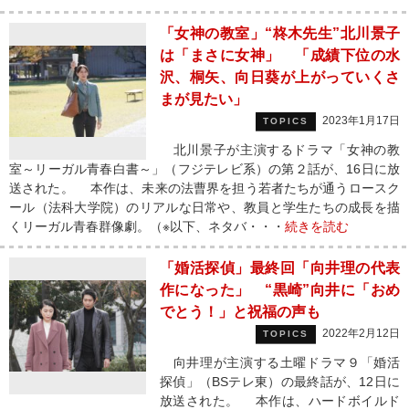
「女神の教室」“柊木先生”北川景子
は「まさに女神」 「成績下位の水
沢、桐矢、向日葵が上がっていくさ
まが見たい」
2023年1月17日
TOPICS
北川景子が主演するドラマ「女神の教
室～リーガル青春白書～」（フジテレビ系）の第２話が、16日に放
送された。 本作は、未来の法曹界を担う若者たちが通うロースク
ール（法科大学院）のリアルな日常や、教員と学生たちの成長を描
くリーガル青春群像劇。（※以下、ネタバ・・・
続きを読む
「婚活探偵」最終回「向井理の代表
作になった」 “黒崎”向井に「おめ
でとう！」と祝福の声も
2022年2月12日
TOPICS
向井理が主演する土曜ドラマ９「婚活
探偵」（BSテレ東）の最終話が、12日に
放送された。 本作は、ハードボイルド