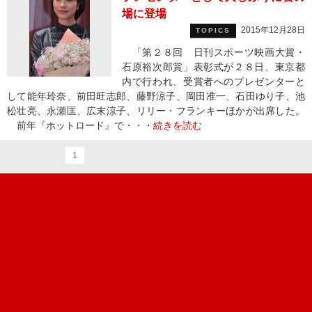
場に登場
2015年12月28日
TOPICS
「第２８回 日刊スポーツ映画大賞・
石原裕次郎賞」表彰式が２８日、東京都
内で行われ、受賞者へのプレゼンターと
して能年玲奈、前田旺志郎、藤野涼子、岡田准一、石田ゆり子、池
松壮亮、永瀬匡、広末涼子、リリー・フランキーほかが出席した。
前年『ホットロード』で・・・
続きを読む
1