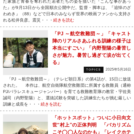
た家族と青春を奪われた若者たちの姿を描いた『こんな事があっ
た』が9月13日から全国順次公開中だ。監督・脚本は、『追悼のざ
わめき』（88）などで日本のみならず世界の映画ファンから支持さ
れる松井良彦。震災・・・
続きを読む
「PJ ～航空救難団～」「キャスト
陣のリアルさあふれる訓練の様子は
本当にすごい」「内野聖陽の暑苦し
さが魅力。暑苦し過ぎて涙が出てく
る」
2025年5月16日
TOPICS
「PJ ～航空救難団～」（テレビ朝日系）の第4話が、15日に放送
された。 本作は、航空自衛隊航空救難団に所属する救難員（通称
PJ/パラレスキュージャンパー）を育てる救難教育隊の教官・宇佐美
誠司（内野聖陽）と、選抜試験を突破した訓練生たちが挑む厳しい
訓練と成長を・・・
続きを読む
「ホットスポット」ついに小日向文
世“村上”の正体判明 「バカリズム
こそ◯◯人なのかも」「レイクホテ