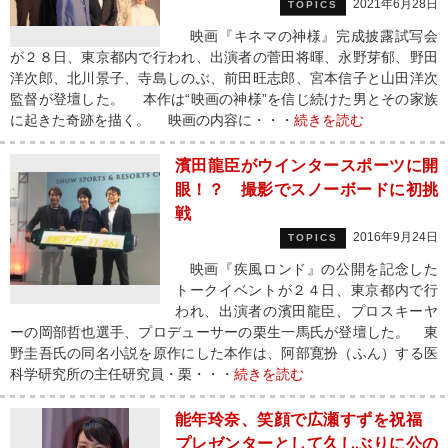
2021年6月28日
TOPICS
映画『キネマの神様』完成披露試写会
が２８日、東京都内で行われ、出演者の菅田将暉、永野芽郁、野田
洋次郎、北川景子、寺島しのぶ、前田旺志郎、宮本信子と山田洋次
監督が登壇した。 本作は“映画の神様”を信じ続けた男とその家族
に起きた奇跡を描く。 映画の内容に・・・
続きを読む
濱田龍臣がウインタースポーツに開
眼！？ 撮影でスノーボードに初挑
戦
2016年9月24日
TOPICS
映画『疾風ロンド』の公開を記念した
トークイベントが２４日、東京都内で行
われ、出演者の濱田龍臣、プロスキーヤ
ーの岡部哲也選手、プロデューサーの栗生一馬氏が登壇した。 東
野圭吾氏の同名小説を原作にした本作は、阿部寛扮（ふん）する医
科学研究所の主任研究員・栗・・・
続きを読む
能年玲奈、笑顔で広瀬すずを祝福
プレゼンターとして久しぶりに公の