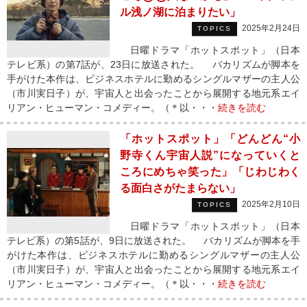
ル浅ノ湖に泊まりたい」
2025年2月24日
TOPICS
日曜ドラマ「ホットスポット」（日本
テレビ系）の第7話が、23日に放送された。 バカリズムが脚本を
手がけた本作は、ビジネスホテルに勤めるシングルマザーの主人公
（市川実日子）が、宇宙人と出会ったことから展開する地元系エイ
リアン・ヒューマン・コメディー。（＊以・・・
続きを読む
「ホットスポット」「どんどん“小
野寺くん宇宙人説”になっていくと
ころにめちゃ笑った」「じわじわく
る面白さがたまらない」
2025年2月10日
TOPICS
日曜ドラマ「ホットスポット」（日本
テレビ系）の第5話が、9日に放送された。 バカリズムが脚本を手
がけた本作は、ビジネスホテルに勤めるシングルマザーの主人公
（市川実日子）が、宇宙人と出会ったことから展開する地元系エイ
リアン・ヒューマン・コメディー。（＊以・・・
続きを読む