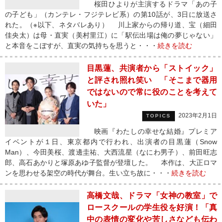
桜田ひよりが主演するドラマ「あの子
の子ども」（カンテレ・フジテレビ系）の第10話が、3日に放送さ
れた。（※以下、ネタバレあり） 川上家からの帰り道、宝（細田
佳央太）は母・直実（美村里江）に「駅伝出場は俺の夢じゃない」
と本音をこぼすが、直実の気持ちを思うと・・・
続きを読む
目黒蓮、共演者から「ストイック」
と評され照れ笑い 「そこまで器用
ではないので常に役のことを考えて
いた」
2023年2月1日
TOPICS
映画『わたしの幸せな結婚』プレミア
イベントが１日、東京都内で行われ、出演者の目黒蓮（Snow
Man）、今田美桜、渡邊圭祐、大西流星（なにわ男子）、前田旺志
郎、高石あかりと塚原あゆ子監督が登壇した。 本作は、大正ロマ
ンを思わせる架空の時代が舞台。生い立ち故に・・・
続きを読む
高橋文哉、ドラマ「女神の教室」で
ロースクールの学生役を好演！「真
中の表情の変化や苦しさなども伝わ