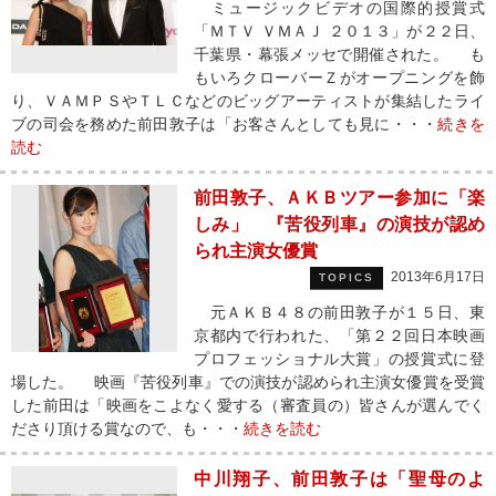
ミュージックビデオの国際的授賞式
「ＭＴＶ ＶＭＡＪ ２０１３」が２２日、
千葉県・幕張メッセで開催された。 も
もいろクローバーＺがオープニングを飾
り、ＶＡＭＰＳやＴＬＣなどのビッグアーティストが集結したライ
ブの司会を務めた前田敦子は「お客さんとしても見に・・・
続きを
読む
前田敦子、ＡＫＢツアー参加に「楽
しみ」 『苦役列車』の演技が認め
られ主演女優賞
2013年6月17日
TOPICS
元ＡＫＢ４８の前田敦子が１５日、東
京都内で行われた、「第２２回日本映画
プロフェッショナル大賞」の授賞式に登
場した。 映画『苦役列車』での演技が認められ主演女優賞を受賞
した前田は「映画をこよなく愛する（審査員の）皆さんが選んでく
ださり頂ける賞なので、も・・・
続きを読む
中川翔子、前田敦子は「聖母のよ