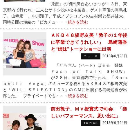
覚醒』の初日舞台あいさつが１３日、東
京都内で行われ、主人公サトシ役の松本梨香、ゲスト声優の高島礼
子、山寺宏一、中川翔子、平成ノブシコブシの吉村崇と徳井健太、
同時公開の短編の『ピカチュ・・・
続きを読む
ＡＫＢ４８板野友美「敦子の１年後
に卒業できてうれしい」 島崎遥香
と“姉妹”トークショーに出演
2013年6月28日
ニュース
「ともちん（ハート）ぱるる 姉妹
Ｆａｓｈｉｏｎ Ｔａｌｋ ＳＨＯＷ」
が２８日、東京都内で行われ、「Ｓａｍ
ａｎｔｈａ Ｖｅｇａ」のミューズを務めるＡＫＢ４８の板野友美
と「ＷＩＬＬＳＥＬＥＣＴＩＯＮ」のＣＭに出演する島崎遥香が出
席した。 プライベートでも・・・
続きを読む
前田敦子、ＭＶ授賞式で司会 「楽
しいパフォーマンス、思い出に」
2013年6月24日
TOPICS