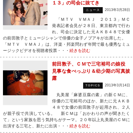
１３」の司会に抜てき
2013年3月28日
ニュース
「ＭＴＶ ＶＭＡＪ ２０１３」ＭＣ
発表記者会見が２８日、東京都内で行わ
れ、司会に決定した元ＡＫＢ４８で女優
の前田敦子とミュージシャンで俳優の金子ノブアキが出席した。
「ＭＴＶ ＶＭＡＪ」は、洋楽・邦楽問わず年間で最も優秀なミュ
ージックビデオを視聴者投票・・・
続きを読む
前田敦子、ＣＭで三宅裕司の娘役
見事な食べっぷり＆幼少期の写真披
露
2013年3月14日
TOPICS
丸美屋「麻婆豆腐の素」の新ＣＭに、
俳優の三宅裕司のほか、新たに元ＡＫＢ
４８で女優の前田敦子が起用され、２人
が親子役で共演している。 新ＣＭは「おかわりの声が聞きたく
て」という家族を思う気持ちがテーマ。２０年以上丸美屋のＣＭに
出演する三宅と、新たに出演・・・
続きを読む