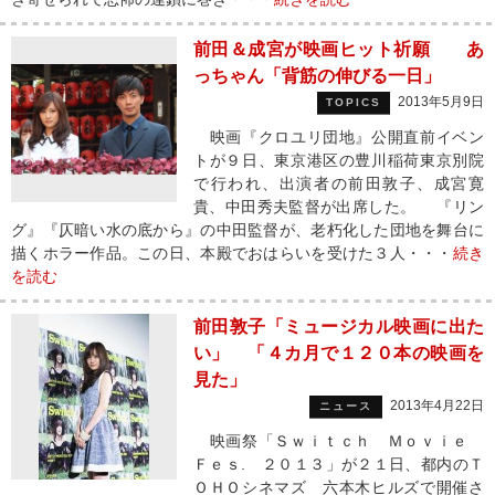
前田＆成宮が映画ヒット祈願 あ
っちゃん「背筋の伸びる一日」
2013年5月9日
TOPICS
映画『クロユリ団地』公開直前イベン
トが９日、東京港区の豊川稲荷東京別院
で行われ、出演者の前田敦子、成宮寛
貴、中田秀夫監督が出席した。 『リン
グ』『仄暗い水の底から』の中田監督が、老朽化した団地を舞台に
描くホラー作品。この日、本殿でおはらいを受けた３人・・・
続き
を読む
前田敦子「ミュージカル映画に出た
い」 「４カ月で１２０本の映画を
見た」
2013年4月22日
ニュース
映画祭「Ｓｗｉｔｃｈ Ｍｏｖｉｅ
Ｆｅｓ. ２０１３」が２１日、都内のＴ
ＯＨＯシネマズ 六本木ヒルズで開催さ