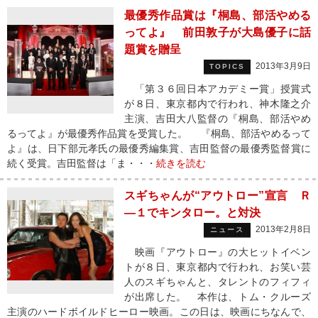
最優秀作品賞は『桐島、部活やめる
ってよ』 前田敦子が大島優子に話
題賞を贈呈
2013年3月9日
TOPICS
「第３６回日本アカデミー賞」授賞式
が８日、東京都内で行われ、神木隆之介
主演、吉田大八監督の『桐島、部活やめ
るってよ』が最優秀作品賞を受賞した。 『桐島、部活やめるって
よ』は、日下部元孝氏の最優秀編集賞、吉田監督の最優秀監督賞に
続く受賞。吉田監督は「ま・・・
続きを読む
スギちゃんが“アウトロー”宣言 Ｒ
―１でキンタロー。と対決
2013年2月8日
ニュース
映画『アウトロー』の大ヒットイベン
トが８日、東京都内で行われ、お笑い芸
人のスギちゃんと、タレントのフィフィ
が出席した。 本作は、トム・クルーズ
主演のハードボイルドヒーロー映画。この日は、映画にちなんで、