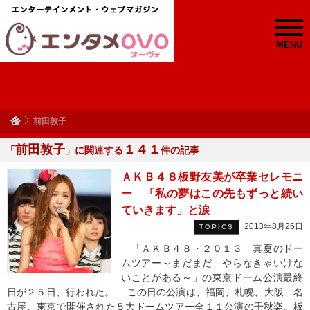
MENU
前田敦子
前田敦子
１４１
「
」に関連する
件の記事
ＡＫＢ４８板野友美が卒業セレモニ
ー 「私の夢はこの先もずっと続い
ていきます」と涙
2013年8月26日
TOPICS
「ＡＫＢ４８・２０１３ 真夏のドー
ムツアー～まだまだ、やらなきゃいけな
いことがある～」の東京ドーム公演最終
日が２５日、行われた。 この日の公演は、福岡、札幌、大阪、名
古屋、東京で開催された５大ドームツアー全１１公演の千秋楽。板