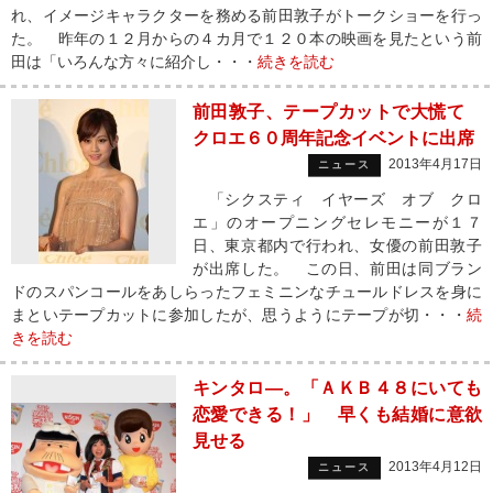
れ、イメージキャラクターを務める前田敦子がトークショーを行っ
た。 昨年の１２月からの４カ月で１２０本の映画を見たという前
田は「いろんな方々に紹介し・・・
続きを読む
前田敦子、テープカットで大慌て
クロエ６０周年記念イベントに出席
2013年4月17日
ニュース
「シクスティ イヤーズ オブ クロ
エ」のオープニングセレモニーが１７
日、東京都内で行われ、女優の前田敦子
が出席した。 この日、前田は同ブラン
ドのスパンコールをあしらったフェミニンなチュールドレスを身に
まといテープカットに参加したが、思うようにテープが切・・・
続
きを読む
キンタロ―。「ＡＫＢ４８にいても
恋愛できる！」 早くも結婚に意欲
見せる
2013年4月12日
ニュース