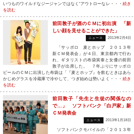
いつものワイルドなジージャンではなく“アウトローなレ・・・
続き
を読む
前田敦子が酒のＣＭに初出演 「新
しい顔を見せることができた」
2013年2月4日
ニュース
「サッポロ 麦とホップ ２０１３年
新ＣＭ発表会」が４日、東京都内で行わ
れ、ギタリストの布袋寅泰と女優の前田
敦子が出席した。 ７年ぶりにサッポロ
ビールのＣＭに出演した布袋は「『麦とホップ』を飲むときはあら
かじめグラスを冷蔵庫で冷やして、つぎ始めは勢いよく・・・
続き
を読む
前田敦子「先生と生徒の関係なの
で…」 ソフトバンク「白戸家」新
ＣＭ発表会
2013年1月18日
ニュース
ソフトバンクモバイルの「２０１３年