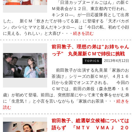
「日清カップヌードルごはん」の新Ｃ
Ｍ発表会が１２日、東京都内で行われ、
キンタロ―。が一日応援隊長として出席
した。 新ＣＭ「炊きたてが待ってる篇」に登場する「天才バカボ
ン」のパパとママと並んだキンタロ―。は「今日の私、初めて小顔
に見える。うれしい」と大喜び・・・
続きを読む
前田敦子、理想の弟は“お姉ちゃん
っ子” 丸美屋新ＣＭで姉役に挑戦
2013年4月12日
TOPICS
前田敦子が出演する丸美屋「家族のお
茶漬け」シリーズの新ＣＭが、４月１６
日から全国でオンエアされる。 今回の
ＣＭでは、前田の弟役（森永悠希・１６
歳）が初めて登場。前田は、突然部屋にやって来て食事をせがむ弟
に「生意気！」と小言を言いながらも「家族のお茶漬・・・
続きを
読む
前田敦子、総選挙立候補については
語らず 「ＭＴＶ ＶＭＡＪ ２０