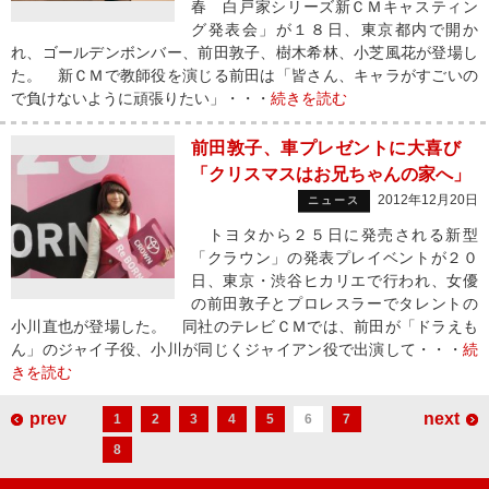
春 白戸家シリーズ新ＣＭキャスティン
グ発表会」が１８日、東京都内で開か
れ、ゴールデンボンバー、前田敦子、樹木希林、小芝風花が登場し
た。 新ＣＭで教師役を演じる前田は「皆さん、キャラがすごいの
で負けないように頑張りたい」・・・
続きを読む
前田敦子、車プレゼントに大喜び
「クリスマスはお兄ちゃんの家へ」
2012年12月20日
ニュース
トヨタから２５日に発売される新型
「クラウン」の発表プレイベントが２０
日、東京・渋谷ヒカリエで行われ、女優
の前田敦子とプロレスラーでタレントの
小川直也が登場した。 同社のテレビＣＭでは、前田が「ドラえも
ん」のジャイ子役、小川が同じくジャイアン役で出演して・・・
続
きを読む
prev
next
1
2
3
4
5
6
7
8