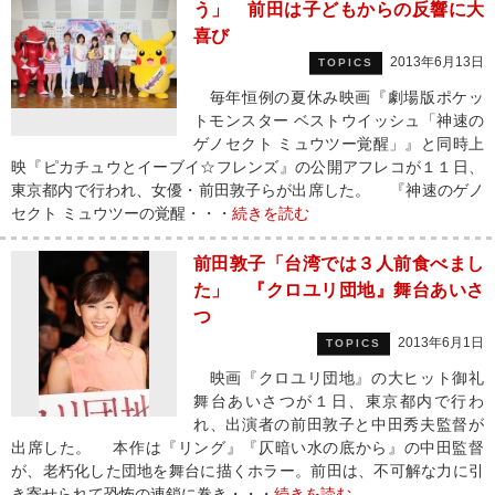
う」 前田は子どもからの反響に大
喜び
2013年6月13日
TOPICS
毎年恒例の夏休み映画『劇場版ポケッ
トモンスター ベストウイッシュ「神速の
ゲノセクト ミュウツー覚醒」』と同時上
映『ピカチュウとイーブイ☆フレンズ』の公開アフレコが１１日、
東京都内で行われ、女優・前田敦子らが出席した。 『神速のゲノ
セクト ミュウツーの覚醒・・・
続きを読む
前田敦子「台湾では３人前食べまし
た」 『クロユリ団地』舞台あいさ
つ
2013年6月1日
TOPICS
映画『クロユリ団地』の大ヒット御礼
舞台あいさつが１日、東京都内で行わ
れ、出演者の前田敦子と中田秀夫監督が
出席した。 本作は『リング』『仄暗い水の底から』の中田監督
が、老朽化した団地を舞台に描くホラー。前田は、不可解な力に引
き寄せられて恐怖の連鎖に巻き・・・
続きを読む