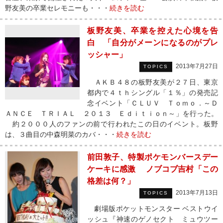
野友美の卒業セレモニーも・・・
続きを読む
板野友美、卒業を控えた心境を告
白 「自分がメーンになるのがプレ
ッシャー」
2013年7月27日
TOPICS
ＡＫＢ４８の板野友美が２７日、東京
都内で４ｔｈシングル「１％」の発売記
念イベント「ＣＬＵＶ Ｔｏｍｏ．～Ｄ
ＡＮＣＥ ＴＲＩＡＬ ２０１３ Ｅｄｉｔｉｏｎ～」を行った。
約２０００人のファンの前で行われたこの日のイベント。板野
は、３曲目の中森明菜のカバ・・・
続きを読む
前田敦子、特製ポケモンバースデー
ケーキに感激 ノブコブ吉村「この
格差は何？」
2013年7月13日
TOPICS
劇場版ポケットモンスター ベストウイ
ッシュ『神速のゲノセクト ミュウツー