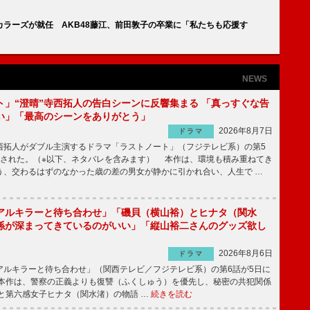
ラーズが就任 AKB48藤江、前田敦子の卒業に「私たちも応援す
NEWS
ト」“澄晴”寺西拓人の告白シーンに反響集まる 「真っすぐな告
い」「最高のシーンをありがとう」
2026年8月7日
ドラマ
拓人がダブル主演するドラマ「ラストノート」（フジテレビ系）の第5
送された。（※以下、ネタバレを含みます） 本作は、環境も積み重ねてき
う、交わるはずのなかった歳の差の男女が静かに引かれ合い、人生で …
アルキラーと待ち合わせ」「磯貝（横山裕）とヒナタ（関水
係が深まってきているのがいい」「縦山裕二さんのグッズ欲し
2026年8月6日
ドラマ
ルキラーと待ち合わせ」（関西テレビ／フジテレビ系）の第6話が5日に
本作は、警察の正義よりも復讐（ふくしゅう）を優先し、秘密の共犯関係
と第六感女子ヒナタ（関水渚）の物語 …
続きを読む