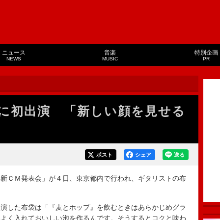
ニュース
音楽
特別企画
NEWS
MUSIC
PR
に初出演 「新しい顔を見せる
ポスト
シェア
送る
新ＣＭ発表会」が４日、東京都内で行われ、ギタリストの布
演した布袋は「『麦とホップ』を飲むときはあらかじめグラ
いよく入れておいしい泡を作るんです。そうするとコクと味わ