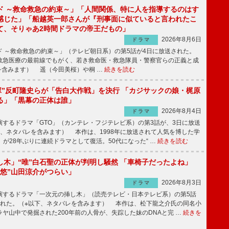
ド ～救命救急の約束～」「人間関係、特に人を指導するのはす
感じた」「船越英一郎さんが『刑事面に似ていると言われたこ
て、そりゃあ2時間ドラマの帝王だもの」
2026年8月6日
ドラマ
 ～救命救急の約束～」（テレビ朝日系）の第5話が4日に放送された。
急医療の最前線でもがく、若き救命医・救急隊員・警察官らの正義と成
を含みます） 遥（今田美桜）や桐 …
続きを読む
鬼塚”反町隆史らが「告白大作戦」を決行 「カジサックの娘・梶原
る」「黒幕の正体は誰」
2026年8月4日
ドラマ
するドラマ「GTO」（カンテレ・フジテレビ系）の第3話が、3日に放送
下、ネタバレを含みます） 本作は、1998年に放送されて人気を博した学
」が28年ぶりに連続ドラマとして復活。50代になった“ …
続きを読む
し木」“唯”白石聖の正体が判明し騒然 「車椅子だったよね」
“悠”山田涼介がつらい」
2026年8月3日
ドラマ
するドラマ「一次元の挿し木」（読売テレビ・日本テレビ系）の第5話
された。（※以下、ネタバレを含みます） 本作は、松下龍之介氏の同名小
ヤ山中で発掘された200年前の人骨が、失踪した妹のDNAと完 …
続きを