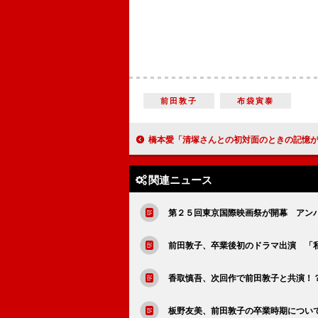
前田敦子
布袋寅泰
橋本愛「清塚さんとの初対面のときの記憶がない」 清塚からのラブコ
関連ニュース
第２５回東京国際映画祭が開幕 アン
前田敦子、卒業後初のドラマ出演 「
香取慎吾、次回作で前田敦子と共演！
板野友美、前田敦子の卒業時期について