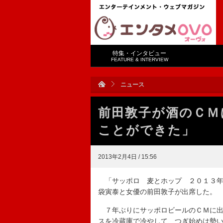
特集・インタビュー
FEATURE & INTERVIEW
ニュース
前田敦子が酒のＣＭ
ことができた」
2013年2月4日 / 15:56
「サッポロ 麦とホップ ２０１３年
袋寅泰と女優の前田敦子が出席した。
７年ぶりにサッポロビールのＣＭに出
スを冷蔵庫で冷やして、つぎ始めは勢