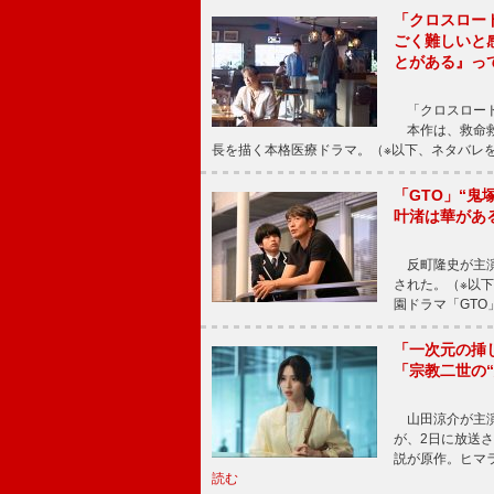
「クロスロー
ごく難しいと
とがある』っ
「クロスロード
本作は、救命救
長を描く本格医療ドラマ。（※以下、ネタバレ
「GTO」“
叶渚は華があ
反町隆史が主演
された。（※以
園ドラマ「GTO
「一次元の挿
「宗教二世の
山田涼介が主演
が、2日に放送
説が原作。ヒマラ
読む