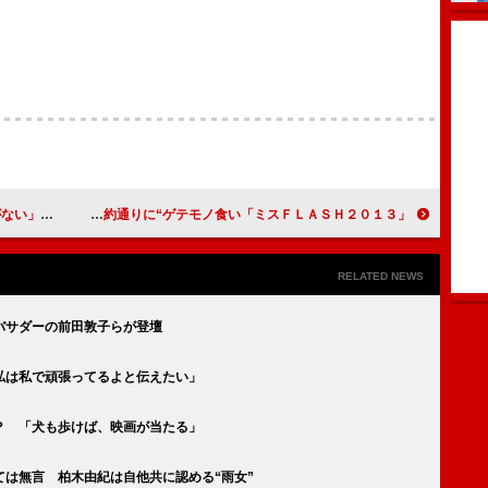
ールをかわす
「ミスＦＬＡＳＨ２０１３」でビキニ姿を披露 池田裕子は、公約通りに“ゲテモノ食い！？”
RELATED NEWS
バサダーの前田敦子らが登壇
私は私で頑張ってるよと伝えたい」
？ 「犬も歩けば、映画が当たる」
は無言 柏木由紀は自他共に認める“雨女”