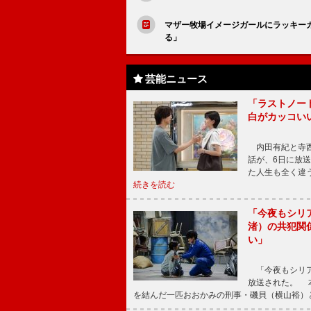
マザー牧場イメージガールにラッキーカ
る」
芸能ニュース
「ラストノー
白がカッコい
内田有紀と寺西
話が、6日に放
た人生も全く違
続きを読む
「今夜もシリ
渚）の共犯関
い」
「今夜もシリア
放送された。 
を結んだ一匹おおかみの刑事・磯貝（横山裕）