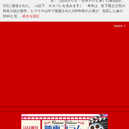
木」（読売テレビ・日本テレビ系）の第5話が、
2日に放送された。（※以下、ネタバレを含みます） 本作は、松下龍之介氏の
同名小説が原作。ヒマラヤ山中で発掘された200年前の人骨が、失踪した妹の
DNAと完 …
続きを読む
more »