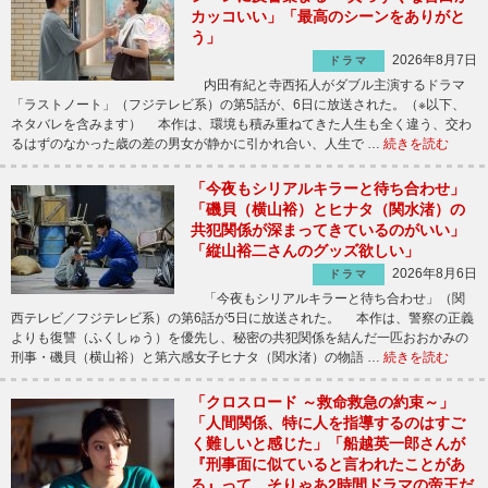
カッコいい」「最高のシーンをありがと
う」
2026年8月7日
ドラマ
内田有紀と寺西拓人がダブル主演するドラマ
「ラストノート」（フジテレビ系）の第5話が、6日に放送された。（※以下、
ネタバレを含みます） 本作は、環境も積み重ねてきた人生も全く違う、交わ
るはずのなかった歳の差の男女が静かに引かれ合い、人生で …
続きを読む
「今夜もシリアルキラーと待ち合わせ」
「磯貝（横山裕）とヒナタ（関水渚）の
共犯関係が深まってきているのがいい」
「縦山裕二さんのグッズ欲しい」
2026年8月6日
ドラマ
「今夜もシリアルキラーと待ち合わせ」（関
西テレビ／フジテレビ系）の第6話が5日に放送された。 本作は、警察の正義
よりも復讐（ふくしゅう）を優先し、秘密の共犯関係を結んだ一匹おおかみの
刑事・磯貝（横山裕）と第六感女子ヒナタ（関水渚）の物語 …
続きを読む
「クロスロード ～救命救急の約束～」
「人間関係、特に人を指導するのはすご
く難しいと感じた」「船越英一郎さんが
『刑事面に似ていると言われたことがあ
る』って、そりゃあ2時間ドラマの帝王だ