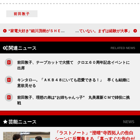
前田敦子
“家電大好き”細川茂樹がＳＨＥＬＬＹを洗脳！？ 「昨年は家電に六、七十万円費やした」
榊原郁恵、長男の芸能界デビューを応援 「心配はしていない。まずは経験が大事」
関連ニュース
RELATED NEWS
前田敦子、テープカットで大慌て クロエ６０周年記念イベントに
出席
キンタロ―。「ＡＫＢ４８にいても恋愛できる！」 早くも結婚に
意欲見せる
前田敦子、理想の弟は“お姉ちゃんっ子” 丸美屋新ＣＭで姉役に挑
戦
芸能ニュース
NEWS
「ラストノート」“澄晴”寺西拓人の告白
シーンに反響集まる 「真っすぐな告白が