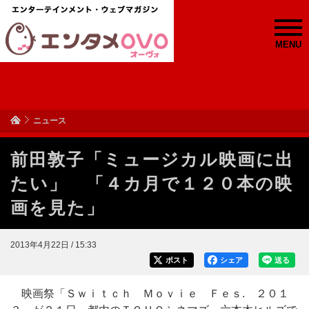
MENU
ニュース
前田敦子「ミュージカル映画に出
たい」 「４カ月で１２０本の映
画を見た」
2013年4月22日 / 15:33
ポスト
シェア
送る
映画祭「Ｓｗｉｔｃｈ Ｍｏｖｉｅ Ｆｅｓ. ２０１