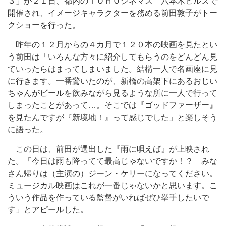
３」が２１日、都内のＴＯＨＯシネマズ 六本木ヒルズで
開催され、イメージキャラクターを務める前田敦子がトー
クショーを行った。
昨年の１２月からの４カ月で１２０本の映画を見たとい
う前田は「いろんな方々に紹介してもらうのをどんどん見
ていったらはまってしまいました。結構一人で名画座に見
に行きます。一番驚いたのが、新橋の高架下にあるおじい
ちゃんがビールを飲みながら見るような所に一人で行って
しまったことがあって…。そこでは『ゴッドファーザー』
を見たんですが『新境地！』って感じでした」と楽しそう
に語った。
この日は、前田が選出した『雨に唄えば』が上映され
た。「今日は雨も降ってて最高じゃないですか！？ みな
さん帰りは（主演の）ジーン・ケリーになってください。
ミュージカル映画はこれが一番じゃないかと思います。こ
ういう作品を作っている監督がいればぜひ挙手したいで
す」とアピールした。