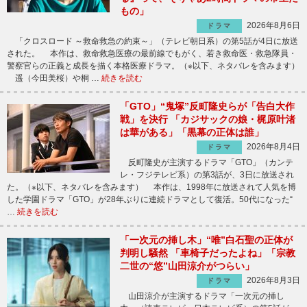
もの」
2026年8月6日
ドラマ
「クロスロード ～救命救急の約束～」（テレビ朝日系）の第5話が4日に放送
された。 本作は、救命救急医療の最前線でもがく、若き救命医・救急隊員・
警察官らの正義と成長を描く本格医療ドラマ。（※以下、ネタバレを含みます）
遥（今田美桜）や桐 …
続きを読む
「GTO」“鬼塚”反町隆史らが「告白大作
戦」を決行 「カジサックの娘・梶原叶渚
は華がある」「黒幕の正体は誰」
2026年8月4日
ドラマ
反町隆史が主演するドラマ「GTO」（カンテ
レ・フジテレビ系）の第3話が、3日に放送され
た。（※以下、ネタバレを含みます） 本作は、1998年に放送されて人気を博
した学園ドラマ「GTO」が28年ぶりに連続ドラマとして復活。50代になった“
…
続きを読む
「一次元の挿し木」“唯”白石聖の正体が
判明し騒然 「車椅子だったよね」「宗教
二世の“悠”山田涼介がつらい」
2026年8月3日
ドラマ
山田涼介が主演するドラマ「一次元の挿し