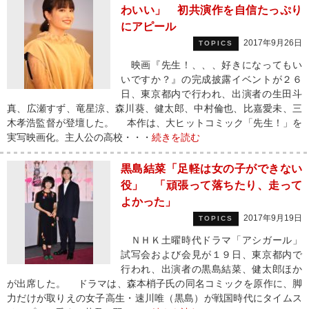
わいい」 初共演作を自信たっぷり
にアピール
2017年9月26日
TOPICS
映画『先生！、、、好きになってもい
いですか？』の完成披露イベントが２６
日、東京都内で行われ、出演者の生田斗
真、広瀬すず、竜星涼、森川葵、健太郎、中村倫也、比嘉愛未、三
木孝浩監督が登壇した。 本作は、大ヒットコミック「先生！」を
実写映画化。主人公の高校・・・
続きを読む
黒島結菜「足軽は女の子ができない
役」 「頑張って落ちたり、走って
よかった」
2017年9月19日
TOPICS
ＮＨＫ土曜時代ドラマ「アシガール」
試写会および会見が１９日、東京都内で
行われ、出演者の黒島結菜、健太郎ほか
が出席した。 ドラマは、森本梢子氏の同名コミックを原作に、脚
力だけが取りえの女子高生・速川唯（黒島）が戦国時代にタイムス