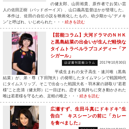
の健太郎、山田裕貴、原作者でお笑い芸
人の佐田正樹（バッドボーイズ）、山口義高監督ほかが登壇した。
本作は、佐田の自伝小説を映画化したもの。幼少期から“デメキ
ン”と呼ばれ、いじめられた・・・
続きを読む
【芸能コラム】大河ドラマのＮＨＫ
と黒島結菜の出会いが生んだ軽快な
タイムトラベルラブコメディー「ア
シガール」
2017年10月30日
ほぼ週刊芸能コラム
平成生まれの女子高生・速川唯（黒島
結菜）が、弟・尊（下田翔大）の発明したタイムマシンで戦国時代
にタイムスリップ。そこで出会った戦国大名・羽木家の跡取り“若君
様”こと忠清（健太郎）に一目ぼれ。恋する気持ちに突き動かされた
唯は若君様を守るため、足軽の唯之・・・
続きを読む
広瀬すず、生田斗真にドキドキ“生
告白” キスシーンの前に「カレー
を食べました」