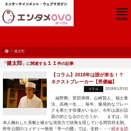
MENU
健太郎
健太郎
１１
「
」に関連する
件の記事
【コラム】2018年は誰が来る！？
ネクストブレーカー【男優編】
2018年1月3日
コラム
綾野剛、菅田将暉、山崎賢人、福士蒼
汰、高橋一生…。毎年、爆発的なブレー
クを果たす俳優がいるが、今年は誰が話
題の的となるのだろうか。 まずは、日
本人離れした美貌と確かな演技力で頭角を現している間宮祥太朗。
昨年公開のコメディー映画『帝一の國』では、生粋・・・
続きを読