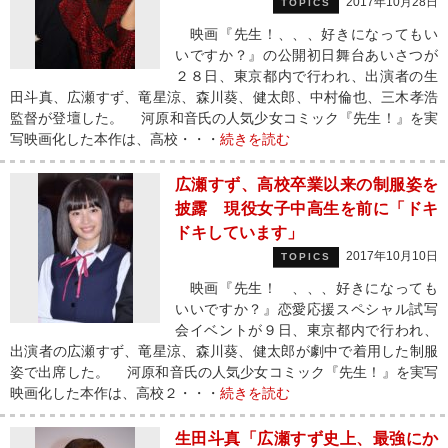
2017年10月28日
TOPICS
映画『先生！、、、好きになってもい
いですか？』の公開初日舞台あいさつが
２８日、東京都内で行われ、出演者の生
田斗真、広瀬すず、竜星涼、森川葵、健太郎、中村倫也、三木孝浩
監督が登壇した。 河原和音氏の人気少女コミック『先生！』を実
写映画化した本作は、高校・・・
続きを読む
広瀬すず、高校卒業以来の制服姿を
披露 現役女子中高生を前に「ドキ
ドキしています」
2017年10月10日
TOPICS
映画『先生！ 、、、好きになっても
いいですか？』恋愛応援スペシャル試写
会イベントが９日、東京都内で行われ、
出演者の広瀬すず、竜星涼、森川葵、健太郎が劇中で着用した制服
姿で出席した。 河原和音氏の人気少女コミック『先生！』を実写
映画化した本作は、高校２・・・
続きを読む
生田斗真「広瀬すず史上、最強にか