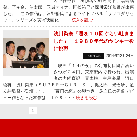
内で行われ、出演者の野村周平、黒島結
菜、平祐奈、健太郎、玉城ティナ、恒松祐里と深川栄洋監督が出席
した。 この作品は、河野裕氏によるライトノベル「サクラダリセ
ット」シリーズを実写映画化・・・
続きを読む
浅川梨奈「唾を１０回ぐらい吐きま
した」 １９８０年代のヤンキー役
に挑戦
2016年12月24日
TOPICS
映画『１４の夜』の公開初日舞台あい
さつが２４日、東京都内で行われ、出演
者の犬飼直紀、青木柚、中島来星、河口
瑛将、浅川梨奈（ＳＵＰＥＲ☆ＧｉＲＬＳ）、健太郎、光石研、足
立紳監督が登壇した。 『百円の恋』の脚本家・足立氏の監督デビ
ュー作となった本作は、１９８・・・
続きを読む
1