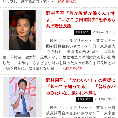
リップし、愛する若君・羽・・・
続きを読む
野村周平「何か嗅覚が働くんです
よ」 “いざこざ回避能力”を語るも
共演者は反論
2017年3月25日
TOPICS
映画『サクラダリセット 前篇』の公
開初日舞台あいさつが２５日、東京都内
で行われ、出演者の野村周平、黒島結
菜、平祐奈、健太郎、玉城ティナ、恒松祐里と深川栄洋監督が出席
した。 本作は、さまざまな能力を持った人々が暮らす咲良田とい
う街を舞台に、取り戻せない過・・・
続きを読む
野村周平、「かわいい！」の声援に
「知ってる知ってる」 「普段がバ
カみたいな」扱いに不満も
2017年2月9日
TOPICS
映画『サクラダリセット 前篇』完成
披露試写会舞台あいさつが９日、東京都