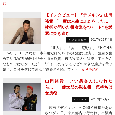
む
【インタビュー】『デメキン』山田
裕貴 「一度は人生にふたをした…」
挫折が開いた役者道を“ハート”を武
器に突き進む
2017年12月4日
インタビュー
『亜人』、『あゝ、荒野』、『HiGH＆
LOW』シリーズなど、本年度だけで12作の映画に出演し、注目を集
めている実力派若手俳優・山田裕貴。彼の役者人生は決して平たん
なものではなかったが、 人生にふたをするほどの大きな挫折を乗り
越え、自分を信じて選んだ道を歩き続けて・・・
続きを読む
山田裕貴「いい奥さんになれた
ら…」 健太郎の親友役「気持ちは
女房役」
2017年12月2日
TOPICS
映画『デメキン』の公開初日舞台あい
さつが２日、東京都内で行われ、出演者