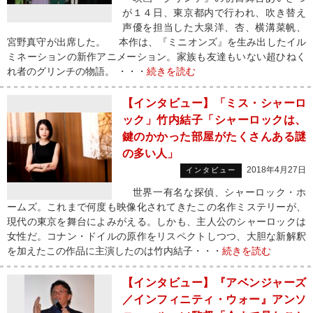
が１４日、東京都内で行われ、吹き替え
声優を担当した大泉洋、杏、横溝菜帆、
宮野真守が出席した。 本作は、『ミニオンズ』を生み出したイル
ミネーションの新作アニメーション。家族も友達もいない超ひねく
れ者のグリンチの物語。 ・・・
続きを読む
【インタビュー】「ミス・シャーロ
ック」竹内結子「シャーロックは、
鍵のかかった部屋がたくさんある謎
の多い人」
2018年4月27日
インタビュー
世界一有名な探偵、シャーロック・ホ
ームズ。これまで何度も映像化されてきたこの名作ミステリーが、
現代の東京を舞台によみがえる。しかも、主人公のシャーロックは
女性だ。コナン・ドイルの原作をリスペクトしつつ、大胆な新解釈
を加えたこの作品に主演したのは竹内結子・・・
続きを読む
【インタビュー】『アベンジャーズ
／インフィニティ・ウォー』アンソ