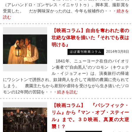
（アレハンドロ・ゴンサレス・イニャリトゥ）、脚本賞、撮影賞を
受賞した。 だが興味深かったのは、今年も候補作の・・・
続きを
読む
【映画コラム】自由を奪われた者の
壮絶な体験を描いた『それでも夜は
明ける』
2014年3月8日
ほぼ週刊映画コラム
1841年、ニューヨーク在住のバイオリ
ン奏者で“自由黒人”のソロモン（キウェテ
ル・イジョフォー）は、演奏旅行の帰途
にワシントンで誘拐され、奴隷商人を介して南部の農園に売られて
しまう。 農園主たちから差別や虐待を受けながら生き抜いたソロ
モンの12年間の苦闘を・・・
続きを読む
【映画コラム】 『パシフィック・
リム』から『マン・オブ・スティー
ル』まで。３Ｄ映画、真夏の大逆
襲！？