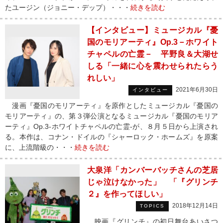
たユージン（ジョニー・デップ）・・・
続きを読む
【インタビュー】ミュージカル『憂
国のモリアーティ』Op.3－ホワイト
チャペルの亡霊－ 平野良＆大湖せ
しる「一緒に心を震わせられたらう
れしい」
2021年6月30日
インタビュー
漫画『憂国のモリアーティ』を原作としたミュージカル『憂国の
モリアーティ』の、第３弾公演となるミュージカル『憂国のモリア
ーティ』Op.3‐ホワイトチャペルの亡霊‐が、８月５日から上演され
る。本作は、コナン・ドイルの『シャーロック・ホームズ』を原案
に、上流階級の・・・
続きを読む
大泉洋「カンバーバッチさんの芝居
じゃ泣けなかった」 「『グリンチ
２』を作ってほしい」
2018年12月14日
TOPICS
映画『グリンチ』の初日舞台あいさつ