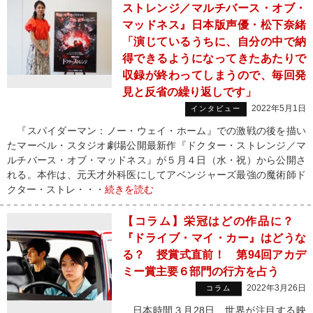
ストレンジ／マルチバース・オブ・
マッドネス』日本版声優・松下奈緒
「演じているうちに、自分の中で納
得できるようになってきたあたりで
収録が終わってしまうので、毎回発
見と反省の繰り返しです」
2022年5月1日
インタビュー
『スパイダーマン：ノー・ウェイ・ホーム』での激戦の後を描い
たマーベル・スタジオ劇場公開最新作『ドクター・ストレンジ／マ
ルチバース・オブ・マッドネス』が５月４日（水・祝）から公開さ
れる。本作は、元天才外科医にしてアベンジャーズ最強の魔術師ド
クター・ストレ・・・
続きを読む
【コラム】栄冠はどの作品に？
『ドライブ・マイ・カー』はどうな
る？ 授賞式直前！ 第94回アカデ
ミー賞主要６部門の行方を占う
2022年3月26日
コラム
日本時間３月28日、世界が注目する映