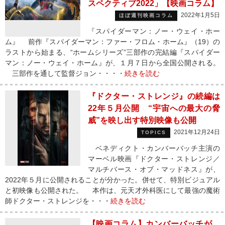
スペクティブ2022」【映画コラム】
2022年1月5日
ほぼ週刊映画コラム
『スパイダーマン：ノー・ウェイ・ホー
ム』 前作『スパイダーマン：ファー・フロム・ホーム』（19）の
ラストから始まる、“ホームシリーズ”三部作の完結編『スパイダー
マン：ノー・ウェイ・ホーム』が、１月７日から全国公開される。
三部作を通して監督ジョン・・・・
続きを読む
『ドクター・ストレンジ』の続編は
22年５月公開 “宇宙への最大の脅
威”を映し出す特別映像も公開
2021年12月24日
TOPICS
ベネディクト・カンバーバッチ主演の
マーベル映画『ドクター・ストレンジ／
マルチバース・オブ・マッドネス』が、
2022年５月に公開されることが分かった。併せて、特別ビジュアル
と初映像も公開された。 本作は、元天才外科医にして最強の魔術
師ドクター・ストレンジを・・・
続きを読む
【映画コラム】カンバーバッチが、