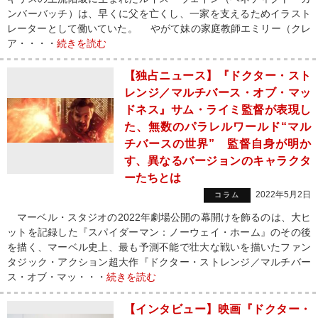
ンバーバッチ）は、早くに父を亡くし、一家を支えるためイラスト
レーターとして働いていた。 やがて妹の家庭教師エミリー（クレ
ア・・・・
続きを読む
【独占ニュース】『ドクター・スト
レンジ／マルチバース・オブ・マッ
ドネス』サム・ライミ監督が表現し
た、無数のパラレルワールド“マル
チバースの世界” 監督自身が明か
す、異なるバージョンのキャラクタ
ーたちとは
2022年5月2日
コラム
マーベル・スタジオの2022年劇場公開の幕開けを飾るのは、大ヒ
ットを記録した『スパイダーマン：ノーウェイ・ホーム』のその後
を描く、マーベル史上、最も予測不能で壮大な戦いを描いたファン
タジック・アクション超大作『ドクター・ストレンジ／マルチバー
ス・オブ・マッ・・・
続きを読む
【インタビュー】映画『ドクター・