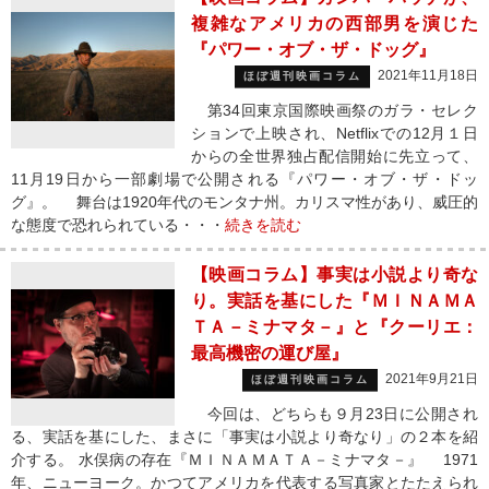
複雑なアメリカの西部男を演じた
『パワー・オブ・ザ・ドッグ』
2021年11月18日
ほぼ週刊映画コラム
第34回東京国際映画祭のガラ・セレク
ションで上映され、Netflixでの12月１日
からの全世界独占配信開始に先立って、
11月19日から一部劇場で公開される『パワー・オブ・ザ・ドッ
グ』。 舞台は1920年代のモンタナ州。カリスマ性があり、威圧的
な態度で恐れられている・・・
続きを読む
【映画コラム】事実は小説より奇な
り。実話を基にした『ＭＩＮＡＭＡ
ＴＡ－ミナマタ－』と『クーリエ：
最高機密の運び屋』
2021年9月21日
ほぼ週刊映画コラム
今回は、どちらも９月23日に公開され
る、実話を基にした、まさに「事実は小説より奇なり」の２本を紹
介する。 水俣病の存在『ＭＩＮＡＭＡＴＡ－ミナマタ－』 1971
年、ニューヨーク。かつてアメリカを代表する写真家とたたえられ