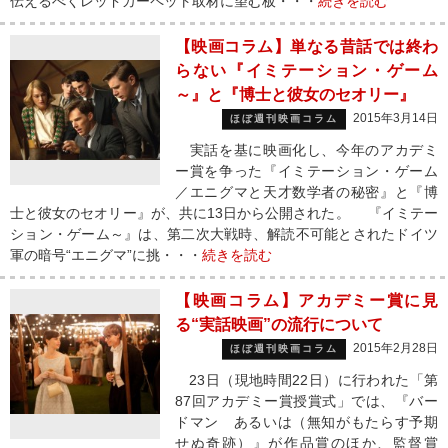
伝えるべくレッドカーペット取材に望む板・・・
続きを読む
【映画コラム】単なる昔話では終わ
らない『イミテーション・ゲーム
～』と『博士と彼女のセオリー』
2015年3月14日
ほぼ週刊映画コラム
実話を基に映画化し、今年のアカデミ
ー賞を争った『イミテーション・ゲーム
／エニグマと天才数学者の秘密』と『博
士と彼女のセオリー』が、共に13日から公開された。 『イミテー
ション・ゲーム～』は、第二次大戦時、解読不可能とされたドイツ
軍の暗号“エニグマ”に挑・・・
続きを読む
【映画コラム】アカデミー賞に見
る“実話映画”の流行について
2015年2月28日
ほぼ週刊映画コラム
23日（現地時間22日）に行われた「第
87回アカデミー賞授賞式」では、『バー
ドマン あるいは（無知がもたらす予期
せぬ奇跡）』が作品賞のほか、監督賞