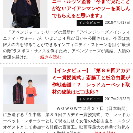
ニー・ルッソ監督「今まで見たこと
がないアイアンマンやソーを楽しん
でもらえると思います」
2018年4月17日
インタビュー
『アベンジャー』シリーズの最新作『アベンジャーズ／インフィ
ニティ・ウォー』が、いよいよ４月27日から公開される。今回は無
限大の力を得ることができるインフィニティ・ストーンを狙う“最強
の敵”ラスボス・サノスを倒すため、アベンジャーズが集結。人類の
命運を懸けた・・・
続きを読む
【インタビュー】「第８９回アカデ
ミー賞授賞式」斎藤工と板谷由夏が
作戦会議！？ レッドカーペット取
材の秘策はピコ太郎？
2017年2月23日
インタビュー
ＷＯＷＯＷで２月２７日（日本時間）
に放送する「生中継！第８９回アカデミー賞授賞式」で、レッドカ
ーペット・レポーターとして現地に赴く女優の板谷由夏と、スタジ
オゲストとして参加する俳優の斎藤工。映画界最大の祭典で熱気を