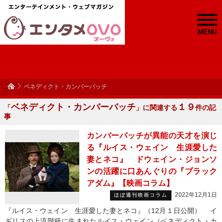
MENU
ベネディクト・カンバーバッチ
ベネディクト・カンバーバッチ
１９
「
」に関連する
件の記
事
カンバーバッチが異能の天才を演じ
る『ルイス・ウェイン 生涯愛した
妻とネコ』 ドウェイン・ジョンソ
ンの活躍に口あんぐりの『ブラック
アダム』【映画コラム】
2022年12月1日
ほぼ週刊映画コラム
『ルイス・ウェイン 生涯愛した妻とネコ』（12月１日公開） イ
ギリスの上流階級に生まれたルイス・ウェイン（ベネディクト・カ