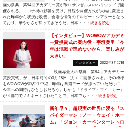
画の祭典、第94回アカデミー賞が米ロサンゼルスのハリウッドで開
催される。コロナ禍の影響を受け、日程や開催方式が大幅に変更さ
れた昨年から状況は改善。会場も恒例のドルビー・シアターとなっ
ており、華やかさが戻ってきそうだ。日本・・・
続きを読む
【インタビュー】WOWOWアカデミ
ー賞授賞式の案内役・宇垣美里「今
年は混戦で読めないから、楽しみが
大きい」
2022年3月17日
インタビュー
映画界最大の祭典「第94回アカデミー
賞授賞式」が、日本時間の3月28日（月）に開催される。その模様
をWOWOWが独占生中継。昨年は自粛モードが漂っていただけに、
今年への期待はひとしおだろう。しかも『ドライブ・マイ・カー』
が４部門でノミネートされたことで、日本でも・・・
続きを読む
新年早々、超現実の世界に浸る『ス
パイダーマン：ノー・ウェイ・ホー
ム』「ジョン・カーペンターレトロ