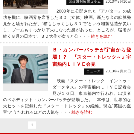
2013年8月10日
ほぼ週刊映画コラム
2009年に公開された『アバター』の成
功を機に、映画界を席巻した３Ｄ（立体）映画。新たな金の鉱脈発
見かと騒がれたが、“猫もしゃくしも３Ｄで”という粗製乱造が災い
し、ブームもすっかり下火になった感があった。ところが、猛暑が
続く８月の日本で、３Ｄ大作が次々と公・・・
続きを読む
Ｂ・カンバーバッチが宇宙から登
場！？ 『スター・トレック～』宇
宙船内ＬＩＶＥ会見
2013年7月16日
ニュース
映画『スター・トレック イントゥ・
ダークネス』の宇宙船内ＬＩＶＥ記者会
見が１６日、東京都内で行われ、出演者
のベネディクト・カンバーバッチが登場した。 本作は、世界的な
大ヒットを記録した『スター・トレック』の続編。現在“英国の至
宝”とうたわれるほどの人気を・・・
続きを読む
1