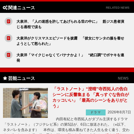
関連ニュース
RELATED NEWS
大泉洋、「人の迷惑を許してあげられる世の中に」 筋ジス患者演
じる過程で涙も
大泉洋がクリスマスエピソードを披露 「彼女にサンタの服を着せ
ようとして怒られた」
大泉洋「マイクじゃなくてバナナかよ！」 “絶口調”でボヤキを連
発
芸能ニュース
NEWS
「ラストノート」“澄晴”寺西拓人の告白
シーンに反響集まる 「真っすぐな告白が
カッコいい」「最高のシーンをありがと
う」
2026年8月7日
ドラマ
内田有紀と寺西拓人がダブル主演するドラマ
「ラストノート」（フジテレビ系）の第5話が、6日に放送された。（※以下、
ネタバレを含みます） 本作は、環境も積み重ねてきた人生も全く違う、交わ