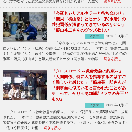
るはずのなかった歳の差の男女が静かに引かれ合い、人生で …
続きを読む
「今夜もシリアルキラーと待ち合わせ」
「磯貝（横山裕）とヒナタ（関水渚）の
共犯関係が深まってきているのがいい」
「縦山裕二さんのグッズ欲しい」
2026年8月6日
ドラマ
「今夜もシリアルキラーと待ち合わせ」（関
西テレビ／フジテレビ系）の第6話が5日に放送された。 本作は、警察の正義
よりも復讐（ふくしゅう）を優先し、秘密の共犯関係を結んだ一匹おおかみの
刑事・磯貝（横山裕）と第六感女子ヒナタ（関水渚）の物語 …
続きを読む
「クロスロード ～救命救急の約束～」
「人間関係、特に人を指導するのはすご
く難しいと感じた」「船越英一郎さんが
『刑事面に似ていると言われたことがあ
る』って、そりゃあ2時間ドラマの帝王だ
もの」
2026年8月6日
ドラマ
「クロスロード ～救命救急の約束～」（テレビ朝日系）の第5話が4日に放送
された。 本作は、救命救急医療の最前線でもがく、若き救命医・救急隊員・
警察官らの正義と成長を描く本格医療ドラマ。（※以下、ネタバレを含みます）
遥（今田美桜）や桐 …
続きを読む