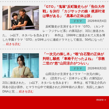
「GTO」“鬼塚”反町隆史らが「告白大作
戦」を決行 「カジサックの娘・梶原叶渚
は華がある」「黒幕の正体は誰」
2026年8月4日
ドラマ
反町隆史が主演するドラマ「GTO」（カンテ
レ・フジテレビ系）の第3話が、3日に放送され
た。（※以下、ネタバレを含みます） 本作は、1998年に放送されて人気を博
した学園ドラマ「GTO」が28年ぶりに連続ドラマとして復活。50代になった“
…
続きを読む
「一次元の挿し木」“唯”白石聖の正体が
判明し騒然 「車椅子だったよね」「宗教
二世の“悠”山田涼介がつらい」
2026年8月3日
ドラマ
山田涼介が主演するドラマ「一次元の挿し
木」（読売テレビ・日本テレビ系）の第5話が、
2日に放送された。（※以下、ネタバレを含みます） 本作は、松下龍之介氏の
同名小説が原作。ヒマラヤ山中で発掘された200年前の人骨が、失踪した妹の
DNAと完 …
続きを読む
more »