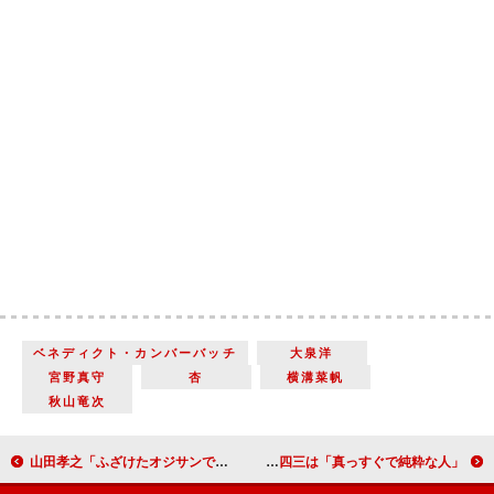
ベネディクト・カンバーバッチ
大泉洋
宮野真守
杏
横溝菜帆
秋山竜次
山田孝之「ふざけたオジサンで通してたのに」 熱意と気配り明かされ“照れ”
大河主演・中村勘九郎、第１話は“せりふなし” 演じる金栗四三は「真っすぐで純粋な人」