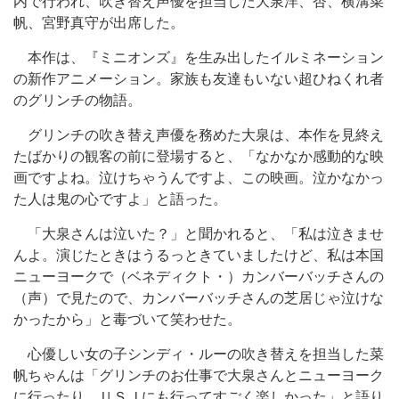
内で行われ、吹き替え声優を担当した大泉洋、杏、横溝菜
帆、宮野真守が出席した。
本作は、『ミニオンズ』を生み出したイルミネーション
の新作アニメーション。家族も友達もいない超ひねくれ者
のグリンチの物語。
グリンチの吹き替え声優を務めた大泉は、本作を見終え
たばかりの観客の前に登場すると、「なかなか感動的な映
画ですよね。泣けちゃうんですよ、この映画。泣かなかっ
た人は鬼の心ですよ」と語った。
「大泉さんは泣いた？」と聞かれると、「私は泣きませ
んよ。演じたときはうるっときていましたけど、私は本国
ニューヨークで（ベネディクト・）カンバーバッチさんの
（声）で見たので、カンバーバッチさんの芝居じゃ泣けな
かったから」と毒づいて笑わせた。
心優しい女の子シンディ・ルーの吹き替えを担当した菜
帆ちゃんは「グリンチのお仕事で大泉さんとニューヨーク
に行ったり、ＵＳＪにも行ってすごく楽しかった」と語り