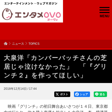
MENU
ニュース
TOPICS
大泉洋「カンバーバッチさんの芝
居じゃ泣けなかった」 「『グリ
ンチ２』を作ってほしい」
2018年12月14日 / 17:44
ポスト
シェア
送る
映画『グリンチ』の初日舞台あいさつが１４日、東京都