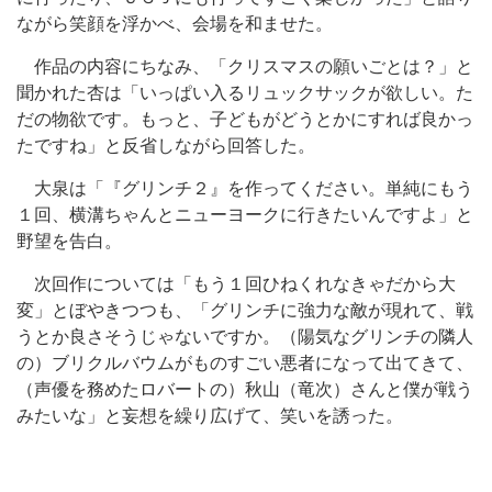
ながら笑顔を浮かべ、会場を和ませた。
作品の内容にちなみ、「クリスマスの願いごとは？」と
聞かれた杏は「いっぱい入るリュックサックが欲しい。た
だの物欲です。もっと、子どもがどうとかにすれば良かっ
たですね」と反省しながら回答した。
大泉は「『グリンチ２』を作ってください。単純にもう
１回、横溝ちゃんとニューヨークに行きたいんですよ」と
野望を告白。
次回作については「もう１回ひねくれなきゃだから大
変」とぼやきつつも、「グリンチに強力な敵が現れて、戦
うとか良さそうじゃないですか。（陽気なグリンチの隣人
の）ブリクルバウムがものすごい悪者になって出てきて、
（声優を務めたロバートの）秋山（竜次）さんと僕が戦う
みたいな」と妄想を繰り広げて、笑いを誘った。