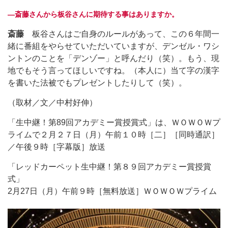
―斎藤さんから板谷さんに期待する事はありますか。
斎藤
板谷さんはご自身のルールがあって、この６年間一
緒に番組をやらせていただいていますが、デンゼル・ワシ
ントンのことを「デンゾー」と呼んだり（笑）。もう、現
地でもそう言ってほしいですね。（本人に）当て字の漢字
を書いた法被でもプレゼントしたりして（笑）。
（取材／文／中村好伸）
「生中継！第89回アカデミー賞授賞式」は、ＷＯＷＯＷプ
ライムで２月２７日（月）午前１０時［二］［同時通訳］
／午後９時［字幕版］放送
「レッドカーペット生中継！第８９回アカデミー賞授賞
式」
2月27日（月）午前９時［無料放送］ＷＯＷＯＷプライム