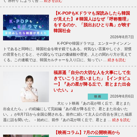
く“赤狩り”によって告 …
続きを読む
【K-POPもKドラマも深読みしたら韓国
が見えた】＃韓国人はなぜ「呼称整理」
をするのか、「脱出おひとり島」が映す
韓国社会
2026年8月7日
K-POPや韓国ドラマは、エンターテインメン
トであると同時に、韓国社会を映す鏡でもある。何気ない言葉やしぐさ、習慣
の背景をたどると、その国ならではの価値観や歴史、人との関わり方が見えて
くる。この連載では、韓国カルチャーを入り口に、知ってい …
続きを読む
福原遥「自分の大切な人を大事にして生
きていこうと思いました」【インタビュ
ー】『あの星が降る丘で、君とまた出会
いたい。』
2026年8月6日
映画
大ヒット映画『あの花が咲く丘で、君とまた
出会えたら。』の続編にして完結編『あの星が降る丘で、君とまた出会いた
い。』が8月7日から全国公開される。前作に続いて主人公の百合を演じた福原
遥に話を聞いた。 －始めに、前作『あの花が咲く丘で、君とま …
続きを読む
【映画コラム】7月の公開映画から