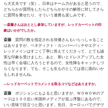
ら大丈夫です（笑）。日本はチーム力があると思うので、
どちらかが質問をしたらどちらかがその解答に対してさら
に質問を乗せたり、そういう連携も楽しみです。
―斎藤さんはおととし参加していますが、レッドカーペットの印
象はいかがでしたか。
斎藤
質問の数を指定される俳優さんもいらっしゃること
はありますが、ベネディクト・カンバーバッチやエディ・
レッドメインはすごく丁寧に答えてくださって、とても誠
実な印象を受けました。あと、寒いとドレスアップした女
性は早く会場に入ろうとするので、女性陣をキャッチしづ
らくなります。でも、そこも生ものとしては逆に面白いか
もしれませんね。
―レッドカーペットでコメントを取るコツなどはありますか。
斎藤
ポジションにもよると思いますが、ＷＯＷＯＷのブ
ースは１００近い米国外メディアが並ぶ序盤にあるので、
いい意味で目立つと思います。先日、ヨーロッパでグザヴ