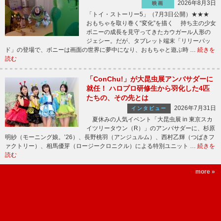
2026年8月3日
映画
「トイ・ストーリー5」（7月3日公開）★★★
おもちゃを取り巻く“変化”を描く 持ち主の少女
ボニーの成長を見守ってきたカウガール人形の
ジェシー。だが、タブレット端末「リリーパッ
ド」の登場で、ボニーは画面の世界に夢中になり、おもちゃと遊ぶ時 …
続きを
読む
「ConChu!」が大昆虫展アンバサダーに
就任！ ハロプロ研修生から羽化した4匹
たちの、その先とは
2026年7月31日
インタビュー
夏休みの人気イベント「大昆虫展 in 東京スカ
イツリータウン（R）」のアンバサダーに、杉原
明紗（モーニング娘。’26）、長野桃羽（アンジュルム）、西村乙輝（つばきフ
ァクトリー）、相馬優芽（ロージークロニクル）による特別ユニット …
続きを
読む
more »