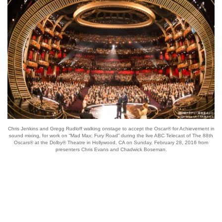
Chris Jenkins and Gregg Rudloff walking onstage to accept the Oscar® for Achievement in
sound mixing, for work on “Mad Max: Fury Road” during the live ABC Telecast of The 88th
Oscars® at the Dolby® Theatre in Hollywood, CA on Sunday, February 28, 2016 from
presenters Chris Evans and Chadwick Boseman.