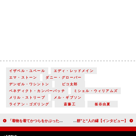
イザベル・ユペール
エディ・レッドメイン
エマ・ストーン
ダニー・グローバー
デンゼル・ワシントン
ピコ太郎
ベネディクト・カンバーバッチ
ミシェル・ウィリアムズ
メリル・ストリープ
メル・ギブソン
ライアン・ゴズリング
斎藤工
板谷由夏
「着物を着てかつらをかぶったら『やっぱり自分は日本人だ』と感じました」井上芳雄（小野玄蕃）【「おんな城主 直虎」インタビュー】
【インタビュー】海外ドラマデビューの小澤征悦 キャリア成功のカギは“棚からぼた餅”と“人の縁”