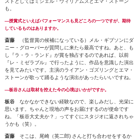
ストとしてはミシェル・ウィリアムズとエマ・ストーン
も。
―授賞式といえばパフォーマンスも見どころの一つですが、期待
しているものはありますか。
斎藤
（監督賞の候補になっている）メル・ギブソンにダ
ニー・グローバーが質問しに来たら最高ですね。あと、も
し『ラ・ラ・ランド』が賞を独占するのであれば、以前
『レ・ミゼラブル』で行ったように、作品を意識した演出
を見てみたいです。主演のライアン・ゴズリングとエマ・
ストーンが歌って踊るような演出があったらいいですね。
―板谷さんは取材を控えた今の心境はいかがですか。
板谷
なかなかできない経験なので、楽しみだし、光栄に
思います。ちゃんと現地の声をお届けするのが使命です
ね。「板谷大丈夫か？」ってすぐにスタジオに返されちゃ
うかも（笑）。
斎藤
そこは、尾崎（英二郎) さんと打ち合わせをするか