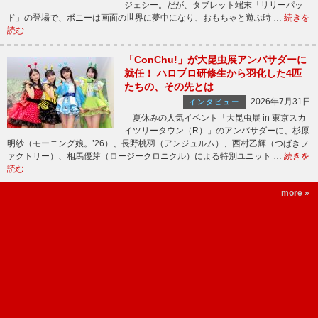
ジェシー。だが、タブレット端末「リリーパッ
ド」の登場で、ボニーは画面の世界に夢中になり、おもちゃと遊ぶ時 …
続きを
読む
「ConChu!」が大昆虫展アンバサダーに
就任！ ハロプロ研修生から羽化した4匹
たちの、その先とは
2026年7月31日
インタビュー
夏休みの人気イベント「大昆虫展 in 東京スカ
イツリータウン（R）」のアンバサダーに、杉原
明紗（モーニング娘。’26）、長野桃羽（アンジュルム）、西村乙輝（つばきフ
ァクトリー）、相馬優芽（ロージークロニクル）による特別ユニット …
続きを
読む
more »