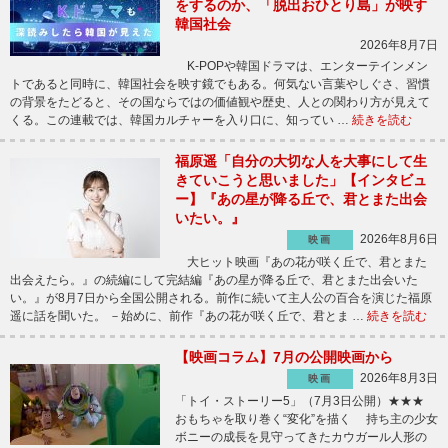
をするのか、「脱出おひとり島」が映す
韓国社会
2026年8月7日
K-POPや韓国ドラマは、エンターテインメン
トであると同時に、韓国社会を映す鏡でもある。何気ない言葉やしぐさ、習慣
の背景をたどると、その国ならではの価値観や歴史、人との関わり方が見えて
くる。この連載では、韓国カルチャーを入り口に、知ってい …
続きを読む
福原遥「自分の大切な人を大事にして生
きていこうと思いました」【インタビュ
ー】『あの星が降る丘で、君とまた出会
いたい。』
2026年8月6日
映画
大ヒット映画『あの花が咲く丘で、君とまた
出会えたら。』の続編にして完結編『あの星が降る丘で、君とまた出会いた
い。』が8月7日から全国公開される。前作に続いて主人公の百合を演じた福原
遥に話を聞いた。 －始めに、前作『あの花が咲く丘で、君とま …
続きを読む
【映画コラム】7月の公開映画から
2026年8月3日
映画
「トイ・ストーリー5」（7月3日公開）★★★
おもちゃを取り巻く“変化”を描く 持ち主の少女
ボニーの成長を見守ってきたカウガール人形の