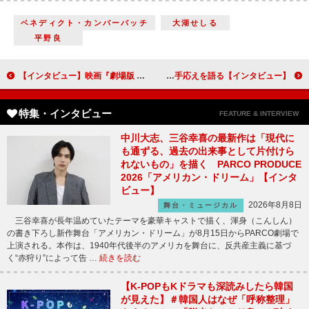
ベネディクト・カンバーバッチ
大湖せしる
平野良
【インタビュー】映画『劇場版 七つの大罪 光に呪われし者たち』川島明＆井上裕介「原作ファンの方、僕らの声は思っている以上に聞き逃せるので、安心して下さい（笑）」
【インタビュー】映画『アジアの天使』池松壮亮「本当に家族のようなチームでした」 石井裕也監督「日本では見せられないことが、海外だから見せられた」初挑戦したオール韓国ロケの手応えを語る
特集・インタビュー
FEATURE & INTERVIEW
中川大志、三谷幸喜の最新作は「現代に
も通ずる、過去の出来事として片付けら
れないもの」を描く PARCO PRODUCE
2026「アメリカン・ドリーム」【インタ
ビュー】
2026年8月8日
舞台・ミュージカル
三谷幸喜が長年温めていたテーマを豪華キャストで描く、渾身（こんしん）
の書き下ろし新作舞台「アメリカン・ドリーム」が8月15日からPARCO劇場で
上演される。本作は、1940年代後半のアメリカを舞台に、反共産主義に基づ
く“赤狩り”によって告 …
続きを読む
【K-POPもKドラマも深読みしたら韓国
が見えた】＃韓国人はなぜ「呼称整理」