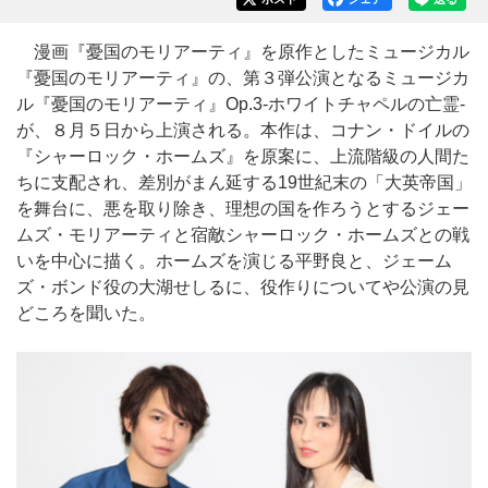
漫画『憂国のモリアーティ』を原作としたミュージカル
『憂国のモリアーティ』の、第３弾公演となるミュージカ
ル『憂国のモリアーティ』Op.3‐ホワイトチャペルの亡霊‐
が、８月５日から上演される。本作は、コナン・ドイルの
『シャーロック・ホームズ』を原案に、上流階級の人間た
ちに支配され、差別がまん延する19世紀末の「大英帝国」
を舞台に、悪を取り除き、理想の国を作ろうとするジェー
ムズ・モリアーティと宿敵シャーロック・ホームズとの戦
いを中心に描く。ホームズを演じる平野良と、ジェーム
ズ・ボンド役の大湖せしるに、役作りについてや公演の見
どころを聞いた。