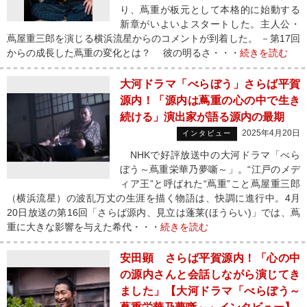
り、蔦重が板元として本格的に始動する
新章がいよいよスタートした。主人公・
蔦屋重三郎を演じる横浜流星からのコメントが到着した。 －第17回
からの成長した蔦重の変化とは？ 彼の明るさ・・・
続きを読む
大河ドラマ「べらぼう」さらば平賀
源内！「源内は蔦重の心の中で生き
続ける」演出家が語る源内の最期
2025年4月20日
インタビュー
NHKで好評放送中の大河ドラマ「べら
ぼう～蔦重栄華乃夢噺～」。“江戸のメデ
ィア王”と呼ばれた“蔦重”こと蔦屋重三郎
（横浜流星）の波乱万丈の生涯を描く物語は、快調に進行中。4月
20日放送の第16回「さらば源内、見立は蓬莱(ほうらい)」では、蔦
重に大きな影響を与えた希代・・・
続きを読む
安田顕 さらば平賀源内！「心の中
の源内さんと会話しながら演じてき
ました」【大河ドラマ「べらぼう～