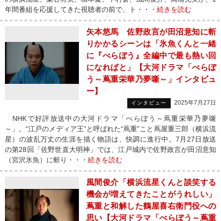
年間番組を応援してきた視聴者の前で、ト・・・
続きを読む
矢本悠馬 佐野政言が田沼意知に斬
りかかるシーンは「氷魚くんと一緒
に『べらぼう』全編中で最も熱い回
になればと」【大河ドラマ「べらぼ
う～蔦重栄華乃夢噺～」インタビュ
ー】
2025年7月27日
インタビュー
NHKで好評放送中の大河ドラマ「べらぼう～蔦重栄華乃夢噺
～」。“江戸のメディア王”と呼ばれた“蔦重”こと蔦屋重三郎（横浜流
星）の波乱万丈の生涯を描く物語は、快調に進行中。7月27日放送
の第28回「佐野世直大明神」では、江戸城内で佐野政言が田沼意知
（宮沢氷魚）に斬り・・・
続きを読む
風間俊介「横浜流星くんと談笑する
機会が増えてきたことがうれしい」
蔦重と和解した鶴屋喜右衛門役への
思い【大河ドラマ「べらぼう～蔦重