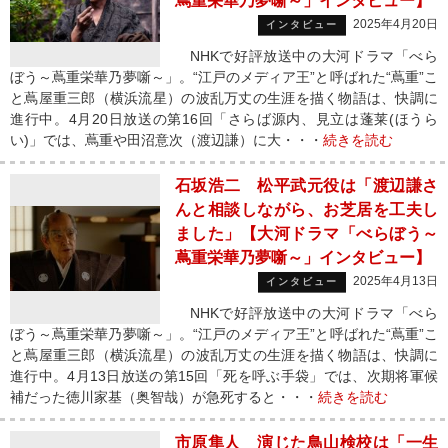
蔦重栄華乃夢噺～」インタビュー】
2025年4月20日
インタビュー
NHKで好評放送中の大河ドラマ「べら
ぼう～蔦重栄華乃夢噺～」。“江戸のメディア王”と呼ばれた“蔦重”こ
と蔦屋重三郎（横浜流星）の波乱万丈の生涯を描く物語は、快調に
進行中。4月20日放送の第16回「さらば源内、見立は蓬莱(ほうら
い)」では、蔦重や田沼意次（渡辺謙）に大・・・
続きを読む
石坂浩二 松平武元役は「渡辺謙さ
んと相談しながら、お芝居を工夫し
ました」【大河ドラマ「べらぼう～
蔦重栄華乃夢噺～」インタビュー】
2025年4月13日
インタビュー
NHKで好評放送中の大河ドラマ「べら
ぼう～蔦重栄華乃夢噺～」。“江戸のメディア王”と呼ばれた“蔦重”こ
と蔦屋重三郎（横浜流星）の波乱万丈の生涯を描く物語は、快調に
進行中。4月13日放送の第15回「死を呼ぶ手袋」では、次期将軍候
補だった徳川家基（奥智哉）が急死すると・・・
続きを読む
市原隼人 演じた鳥山検校は「一生