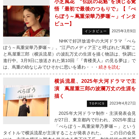
小芝風花 “伝説の花魁”を演じる覚
悟「最初で最後のつもりで」【「べ
らぼう～蔦重栄華乃夢噺～」インタ
ビュー】
2025年3月9日
インタビュー
NHKで好評放送中の大河ドラマ「べら
ぼう～蔦重栄華乃夢噺～」。“江戸のメディア王”と呼ばれた“蔦重”こ
と蔦屋重三郎（横浜流星）の波乱万丈の生涯を描く物語は、快調に
進行中。3月9日に放送された第10回「『青楼美人』の見る夢は」で
は、蔦重の幼なじみでひそかに思いを通わ・・・
続きを読む
横浜流星、2025年大河ドラマで主
演 蔦屋重三郎の波瀾万丈の生涯を
描く
2023年4月27日
TOPICS
2025年大河ドラマ制作・主演発表会見
が27日、東京都内で行われ、2025年度は
「べらぼう～蔦重栄華乃夢噺～」という
タイトルで横浜流星が主演することが発表された。 この日の会見