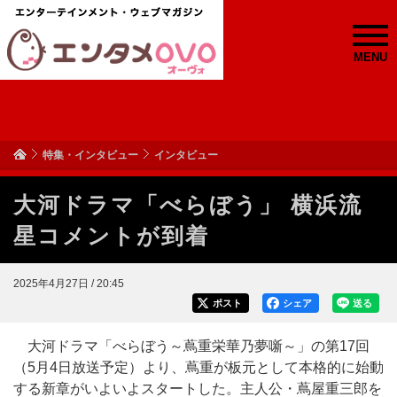
MENU
特集・インタビュー
インタビュー
大河ドラマ「べらぼう」 横浜流
星コメントが到着
2025年4月27日 / 20:45
ポスト
シェア
送る
大河ドラマ「べらぼう～蔦重栄華乃夢噺～」の第17回
（5月4日放送予定）より、蔦重が板元として本格的に始動
する新章がいよいよスタートした。主人公・蔦屋重三郎を