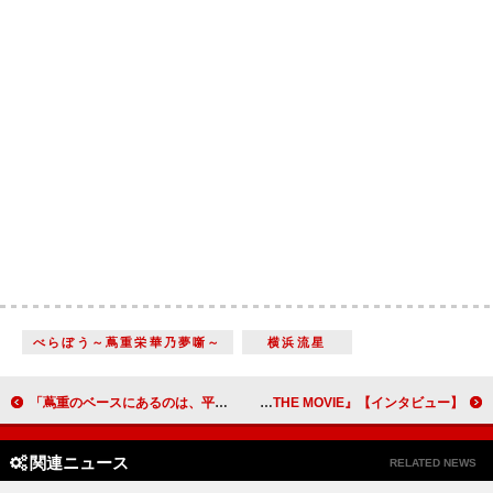
べらぼう～蔦重栄華乃夢噺～
横浜流星
「蔦重のベースにあるのは、平賀源内から託された思い」演出家が語る舞台裏と今後の展望【大河ドラマ「べらぼう～蔦重栄華乃夢噺～」インタビュー】
水上恒司、髙石あかり「大人の方たちにもぜひ見てほしいと思いました」『たべっ子どうぶつ THE MOVIE』【インタビュー】
関連ニュース
RELATED NEWS