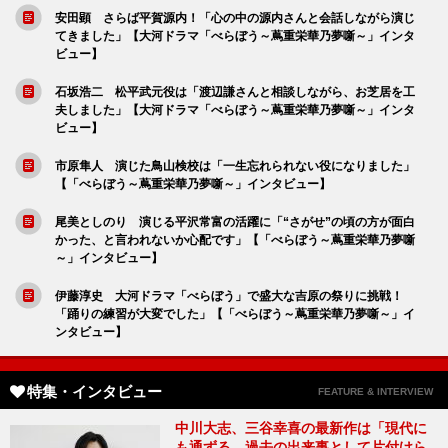
安田顕 さらば平賀源内！「心の中の源内さんと会話しながら演じ
てきました」【大河ドラマ「べらぼう～蔦重栄華乃夢噺～」インタ
ビュー】
石坂浩二 松平武元役は「渡辺謙さんと相談しながら、お芝居を工
夫しました」【大河ドラマ「べらぼう～蔦重栄華乃夢噺～」インタ
ビュー】
市原隼人 演じた鳥山検校は「一生忘れられない役になりました」
【「べらぼう～蔦重栄華乃夢噺～」インタビュー】
尾美としのり 演じる平沢常富の活躍に「“さがせ”の頃の方が面白
かった、と言われないか心配です」【「べらぼう～蔦重栄華乃夢噺
～」インタビュー】
伊藤淳史 大河ドラマ「べらぼう」で盛大な吉原の祭りに挑戦！
「踊りの練習が大変でした」【「べらぼう～蔦重栄華乃夢噺～」イ
ンタビュー】
特集・インタビュー
FEATURE & INTERVIEW
中川大志、三谷幸喜の最新作は「現代に
も通ずる、過去の出来事として片付けら