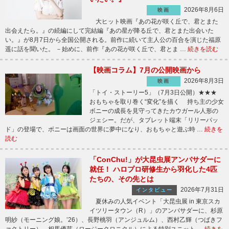
2026年8月6日
映画
大ヒット映画『あの花が咲く丘で、君とまた
出会えたら。』の続編にして完結編『あの星が降る丘で、君とまた出会いた
い。』が8月7日から全国公開される。前作に続いて主人公の百合を演じた福原
遥に話を聞いた。 －始めに、前作『あの花が咲く丘で、君とま …
続きを読む
【映画コラム】7月の公開映画から
2026年8月3日
映画
「トイ・ストーリー5」（7月3日公開）★★★
おもちゃを取り巻く“変化”を描く 持ち主の少女
ボニーの成長を見守ってきたカウガール人形の
ジェシー。だが、タブレット端末「リリーパッ
ド」の登場で、ボニーは画面の世界に夢中になり、おもちゃと遊ぶ時 …
続きを
読む
「ConChu!」が大昆虫展アンバサダーに
就任！ ハロプロ研修生から羽化した4匹
たちの、その先とは
2026年7月31日
インタビュー
夏休みの人気イベント「大昆虫展 in 東京スカ
イツリータウン（R）」のアンバサダーに、杉原
明紗（モーニング娘。’26）、長野桃羽（アンジュルム）、西村乙輝（つばきフ
ァクトリー）、相馬優芽（ロージークロニクル）による特別ユニット …
続きを