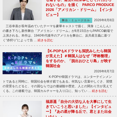
れないもの」を描く PARCO PRODUCE
2026「アメリカン・ドリーム」【インタ
ビュー】
2026年8月8日
舞台・ミュージカル
三谷幸喜が長年温めていたテーマを豪華キャストで描く、渾身（こんしん）
の書き下ろし新作舞台「アメリカン・ドリーム」が8月15日からPARCO劇場で
上演される。本作は、1940年代後半のアメリカを舞台に、反共産主義に基づ
く“赤狩り”によって告 …
続きを読む
【K-POPもKドラマも深読みしたら韓国
が見えた】＃韓国人はなぜ「呼称整理」
をするのか、「脱出おひとり島」が映す
韓国社会
2026年8月7日
K-POPや韓国ドラマは、エンターテインメン
トであると同時に、韓国社会を映す鏡でもある。何気ない言葉やしぐさ、習慣
の背景をたどると、その国ならではの価値観や歴史、人との関わり方が見えて
くる。この連載では、韓国カルチャーを入り口に、知ってい …
続きを読む
福原遥「自分の大切な人を大事にして生
きていこうと思いました」【インタビュ
ー】『あの星が降る丘で、君とまた出会
いたい。』