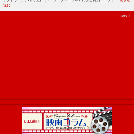
読む
more »