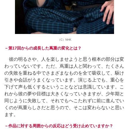
（C）NHK
－第17回からの成長した蔦重の変化とは？
彼の明るさや、人を楽しませようと思う根本の部分は変
わっていないです。ただ、蔦重は人と関わって、たくさん
の失敗を重ねる中でさまざまなものを全て吸収して、駆け
引きや会話がうまくなっています。演じる上でも、重心を
下げて声も低くするということなどは意識しています。こ
れから彼の夢や目標は大きくなっていきますが、少年期と
同じように失敗して、それでもへこたれずに前に進んでい
くのが蔦重らしさだと思うので、そこは変わらないと思い
ます。
－作品に対する周囲からの反応はどう受け止めていますか？