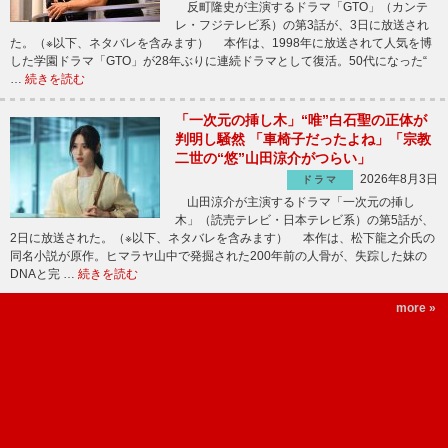
反町隆史が主演するドラマ「GTO」（カンテ
レ・フジテレビ系）の第3話が、3日に放送され
た。（※以下、ネタバレを含みます） 本作は、1998年に放送されて人気を博
した学園ドラマ「GTO」が28年ぶりに連続ドラマとして復活。50代になった“
…
続きを読む
「一次元の挿し木」“唯”白石聖の正体が
判明し騒然 「車椅子だったよね」「宗教
二世の“悠”山田涼介がつらい」
2026年8月3日
ドラマ
山田涼介が主演するドラマ「一次元の挿し
木」（読売テレビ・日本テレビ系）の第5話が、
2日に放送された。（※以下、ネタバレを含みます） 本作は、松下龍之介氏の
同名小説が原作。ヒマラヤ山中で発掘された200年前の人骨が、失踪した妹の
DNAと完 …
続きを読む
more »