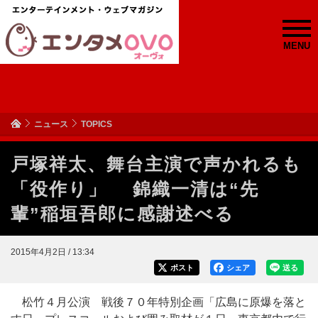
MENU
ニュース
TOPICS
戸塚祥太、舞台主演で声かれるも
「役作り」 錦織一清は“先
輩”稲垣吾郎に感謝述べる
2015年4月2日 / 13:34
ポスト
シェア
送る
松竹４月公演 戦後７０年特別企画「広島に原爆を落と