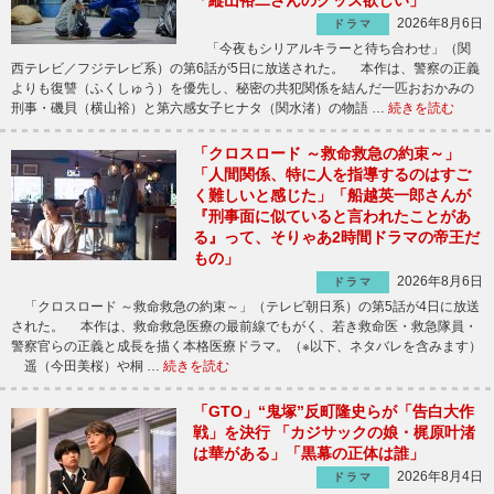
「縦山裕二さんのグッズ欲しい」
2026年8月6日
ドラマ
「今夜もシリアルキラーと待ち合わせ」（関
西テレビ／フジテレビ系）の第6話が5日に放送された。 本作は、警察の正義
よりも復讐（ふくしゅう）を優先し、秘密の共犯関係を結んだ一匹おおかみの
刑事・磯貝（横山裕）と第六感女子ヒナタ（関水渚）の物語 …
続きを読む
「クロスロード ～救命救急の約束～」
「人間関係、特に人を指導するのはすご
く難しいと感じた」「船越英一郎さんが
『刑事面に似ていると言われたことがあ
る』って、そりゃあ2時間ドラマの帝王だ
もの」
2026年8月6日
ドラマ
「クロスロード ～救命救急の約束～」（テレビ朝日系）の第5話が4日に放送
された。 本作は、救命救急医療の最前線でもがく、若き救命医・救急隊員・
警察官らの正義と成長を描く本格医療ドラマ。（※以下、ネタバレを含みます）
遥（今田美桜）や桐 …
続きを読む
「GTO」“鬼塚”反町隆史らが「告白大作
戦」を決行 「カジサックの娘・梶原叶渚
は華がある」「黒幕の正体は誰」
2026年8月4日
ドラマ