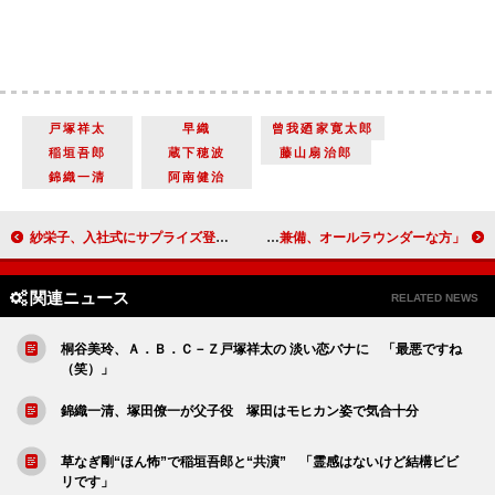
戸塚祥太
早織
曾我廼家寛太郎
稲垣吾郎
蔵下穂波
藤山扇治郎
錦織一清
阿南健治
紗栄子、入社式にサプライズ登場 「笑顔を絶やさずに毎日楽しんで」
大島優子、鶴瓶師匠に影響を受けた 「才色兼備、オールラウンダーな方」
関連ニュース
RELATED NEWS
桐谷美玲、Ａ．Ｂ．Ｃ－Ｚ戸塚祥太の 淡い恋バナに 「最悪ですね
（笑）」
錦織一清、塚田僚一が父子役 塚田はモヒカン姿で気合十分
草なぎ剛“ほん怖”で稲垣吾郎と“共演” 「霊感はないけど結構ビビ
リです」