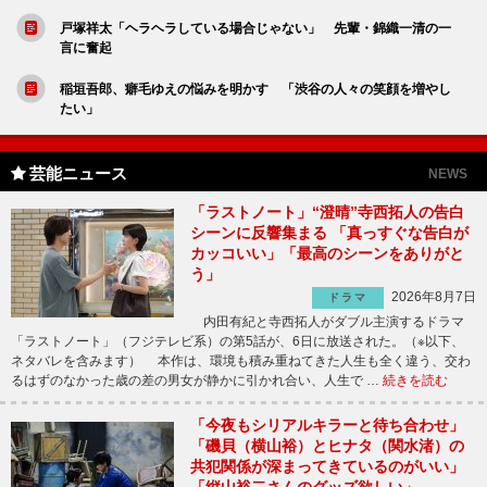
戸塚祥太「ヘラヘラしている場合じゃない」 先輩・錦織一清の一
言に奮起
稲垣吾郎、癖毛ゆえの悩みを明かす 「渋谷の人々の笑顔を増やし
たい」
芸能ニュース
NEWS
「ラストノート」“澄晴”寺西拓人の告白
シーンに反響集まる 「真っすぐな告白が
カッコいい」「最高のシーンをありがと
う」
2026年8月7日
ドラマ
内田有紀と寺西拓人がダブル主演するドラマ
「ラストノート」（フジテレビ系）の第5話が、6日に放送された。（※以下、
ネタバレを含みます） 本作は、環境も積み重ねてきた人生も全く違う、交わ
るはずのなかった歳の差の男女が静かに引かれ合い、人生で …
続きを読む
「今夜もシリアルキラーと待ち合わせ」
「磯貝（横山裕）とヒナタ（関水渚）の
共犯関係が深まってきているのがいい」