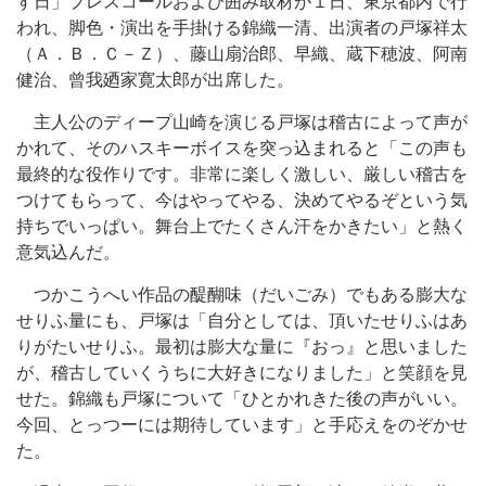
す日」プレスコールおよび囲み取材が１日、東京都内で行
われ、脚色・演出を手掛ける錦織一清、出演者の戸塚祥太
（Ａ．Ｂ．Ｃ－Ｚ）、藤山扇治郎、早織、蔵下穂波、阿南
健治、曾我廼家寛太郎が出席した。
主人公のディープ山崎を演じる戸塚は稽古によって声が
かれて、そのハスキーボイスを突っ込まれると「この声も
最終的な役作りです。非常に楽しく激しい、厳しい稽古を
つけてもらって、今はやってやる、決めてやるぞという気
持ちでいっぱい。舞台上でたくさん汗をかきたい」と熱く
意気込んだ。
つかこうへい作品の醍醐味（だいごみ）でもある膨大な
せりふ量にも、戸塚は「自分としては、頂いたせりふはあ
りがたいせりふ。最初は膨大な量に『おっ』と思いました
が、稽古していくうちに大好きになりました」と笑顔を見
せた。錦織も戸塚について「ひとかれきた後の声がいい。
今回、とっつーには期待しています」と手応えをのぞかせ
た。