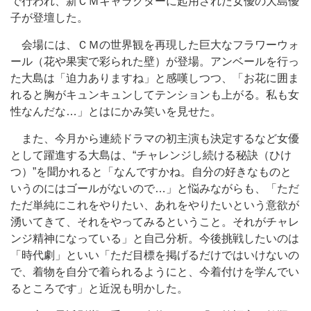
で行われ、新ＣＭキャラクターに起用された女優の大島優
子が登壇した。
会場には、ＣＭの世界観を再現した巨大なフラワーウォ
ール（花や果実で彩られた壁）が登場。アンベールを行っ
た大島は「迫力ありますね」と感嘆しつつ、「お花に囲ま
れると胸がキュンキュンしてテンションも上がる。私も女
性なんだな…」とはにかみ笑いを見せた。
また、今月から連続ドラマの初主演も決定するなど女優
として躍進する大島は、“チャレンジし続ける秘訣（ひけ
つ）”を聞かれると「なんですかね。自分の好きなものと
いうのにはゴールがないので…」と悩みながらも、「ただ
ただ単純にこれをやりたい、あれをやりたいという意欲が
湧いてきて、それをやってみるということ。それがチャレ
ンジ精神になっている」と自己分析。今後挑戦したいのは
「時代劇」といい「ただ目標を掲げるだけではいけないの
で、着物を自分で着られるようにと、今着付けを学んでい
るところです」と近況も明かした。