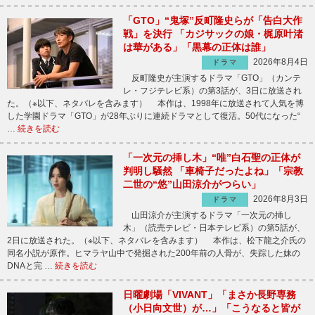
「GTO」“鬼塚”反町隆史らが「告白大作
戦」を決行 「カジサックの娘・梶原叶渚
は華がある」「黒幕の正体は誰」
2026年8月4日
ドラマ
反町隆史が主演するドラマ「GTO」（カンテ
レ・フジテレビ系）の第3話が、3日に放送され
た。（※以下、ネタバレを含みます） 本作は、1998年に放送されて人気を博
した学園ドラマ「GTO」が28年ぶりに連続ドラマとして復活。50代になった“
…
続きを読む
「一次元の挿し木」“唯”白石聖の正体が
判明し騒然 「車椅子だったよね」「宗教
二世の“悠”山田涼介がつらい」
2026年8月3日
ドラマ
山田涼介が主演するドラマ「一次元の挿し
木」（読売テレビ・日本テレビ系）の第5話が、
2日に放送された。（※以下、ネタバレを含みます） 本作は、松下龍之介氏の
同名小説が原作。ヒマラヤ山中で発掘された200年前の人骨が、失踪した妹の
DNAと完 …
続きを読む
日曜劇場「VIVANT」「まさか長野専務
（小日向文世）が…」「こうなると皆が