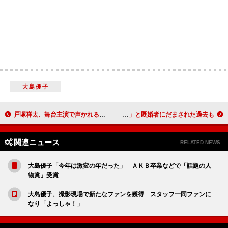
大島優子
戸塚祥太、舞台主演で声かれるも「役作り」 錦織一清は“先輩”稲垣吾郎に感謝述べる
橋本マナミ、「普段から、ノーパンノーブラ」 「愛人にはなれない体質」と既婚者にだまされた過去も
関連ニュース
RELATED NEWS
大島優子「今年は激変の年だった」 ＡＫＢ卒業などで「話題の人
物賞」受賞
大島優子、撮影現場で新たなファンを獲得 スタッフ一同ファンに
なり「よっしゃ！」