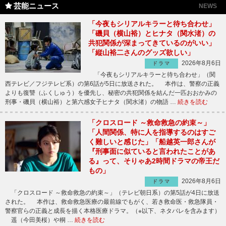
芸能ニュース
NEWS
「今夜もシリアルキラーと待ち合わせ」
「磯貝（横山裕）とヒナタ（関水渚）の
共犯関係が深まってきているのがいい」
「縦山裕二さんのグッズ欲しい」
2026年8月6日
ドラマ
「今夜もシリアルキラーと待ち合わせ」（関
西テレビ／フジテレビ系）の第6話が5日に放送された。 本作は、警察の正義
よりも復讐（ふくしゅう）を優先し、秘密の共犯関係を結んだ一匹おおかみの
刑事・磯貝（横山裕）と第六感女子ヒナタ（関水渚）の物語 …
続きを読む
「クロスロード ～救命救急の約束～」
「人間関係、特に人を指導するのはすご
く難しいと感じた」「船越英一郎さんが
『刑事面に似ていると言われたことがあ
る』って、そりゃあ2時間ドラマの帝王だ
もの」
2026年8月6日
ドラマ
「クロスロード ～救命救急の約束～」（テレビ朝日系）の第5話が4日に放送
された。 本作は、救命救急医療の最前線でもがく、若き救命医・救急隊員・
警察官らの正義と成長を描く本格医療ドラマ。（※以下、ネタバレを含みます）
遥（今田美桜）や桐 …
続きを読む