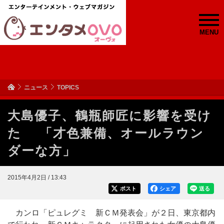
MENU
ニュース
TOPICS
大島優子、鶴瓶師匠に影響を受け
た 「才色兼備、オールラウン
ダーな方」
2015年4月2日 / 13:43
ポスト
シェア
送る
カンロ「ピュレグミ 新ＣＭ発表会」が２日、東京都内