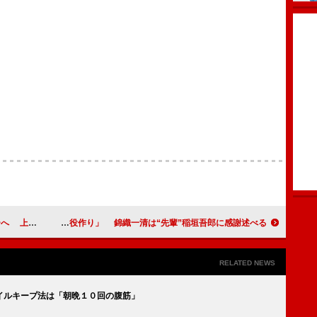
楽しかった」
戸塚祥太、舞台主演で声かれるも「役作り」 錦織一清は“先輩”稲垣吾郎に感謝述べる
RELATED NEWS
イルキープ法は「朝晩１０回の腹筋」