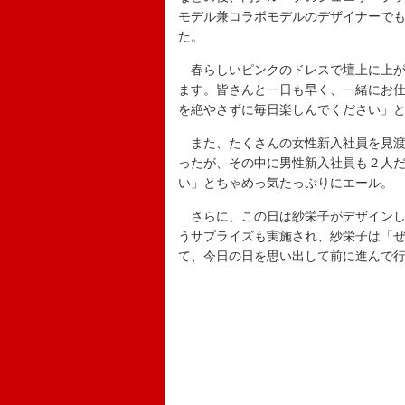
モデル兼コラボモデルのデザイナーで
た。
春らしいピンクのドレスで壇上に上が
ます。皆さんと一日も早く、一緒にお
を絶やさずに毎日楽しんでください」
また、たくさんの女性新入社員を見渡
ったが、その中に男性新入社員も２人
い」とちゃめっ気たっぷりにエール。
さらに、この日は紗栄子がデザインし
うサプライズも実施され、紗栄子は「
て、今日の日を思い出して前に進んで