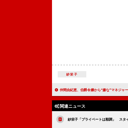
紗栄子
仲間由紀恵、伯爵令嬢から“嫌な”マネジャーへ 上から目線の役に「結構
関連ニュース
紗栄子「プライベートは順調」 スタ