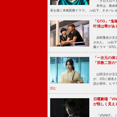
「クロスロード
本作は、救命救
長を描く本格医療ドラマ。（※以下、ネタバレ
「GTO」“
叶渚は華があ
反町隆史が主演
された。（※以
園ドラマ「GTO
「一次元の挿
「宗教二世の
山田涼介が主演
が、2日に放送
説が原作。ヒマラ
読む
日曜劇場「V
が怪しく見え
「VIVANT」