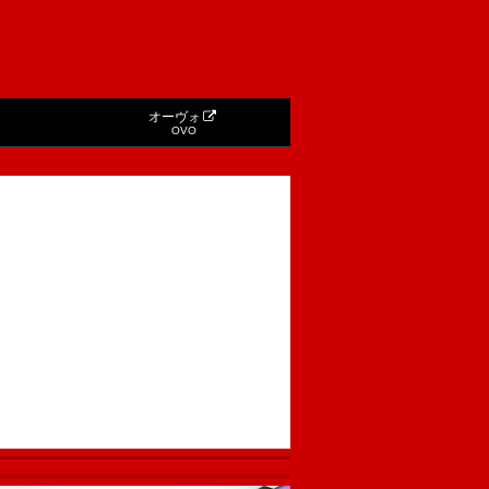
オーヴォ
OVO