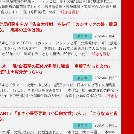
 ～救命救急の約束～」（テレビ朝日系）の第5話が4日に放送された。
急医療の最前線でもがく、若き救命医・救急隊員・警察官らの正義と成
を含みます） 遥（今田美桜）や桐 …
続きを読む
鬼塚”反町隆史らが「告白大作戦」を決行 「カジサックの娘・梶原
る」「黒幕の正体は誰」
2026年8月4日
ドラマ
するドラマ「GTO」（カンテレ・フジテレビ系）の第3話が、3日に放送
下、ネタバレを含みます） 本作は、1998年に放送されて人気を博した学
」が28年ぶりに連続ドラマとして復活。50代になった“ …
続きを読む
し木」“唯”白石聖の正体が判明し騒然 「車椅子だったよね」
“悠”山田涼介がつらい」
2026年8月3日
ドラマ
するドラマ「一次元の挿し木」（読売テレビ・日本テレビ系）の第5話
された。（※以下、ネタバレを含みます） 本作は、松下龍之介氏の同名小
ヤ山中で発掘された200年前の人骨が、失踪した妹のDNAと完 …
続きを
IVANT」「まさか長野専務（小日向文世）が…」「こうなると皆
る」
2026年8月3日
ドラマ
（TBS系）の第12話が2日に放送された。 本作は、2023年夏、日本中を