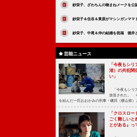
紗栄子、ざわちんの物まねメークを公
紗栄子＆住谷＆東原がマシンガンママ
紗栄子、中尾＆仲の結婚を祝福 徳井
芸能ニュース
「今夜もシリ
渚）の共犯関
い」
「今夜もシリア
放送された。 
を結んだ一匹おおかみの刑事・磯貝（横山裕）
「クロスロー
ごく難しいと
とがある』っ