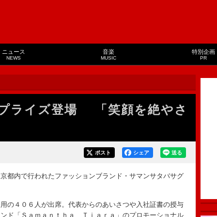
ニュース
音楽
特別企画
NEWS
MUSIC
PR
プライズ登場 「笑顔を絶やさ
ポスト
シェア
送る
京都内で行われたファッションブランド・サマンサタバサグ
。
用の４０６人が出席。代表からのあいさつや入社証書の授与
ランド「Ｓａｍａｎｔｈａ Ｔｉａｒａ」のプロモーショナル