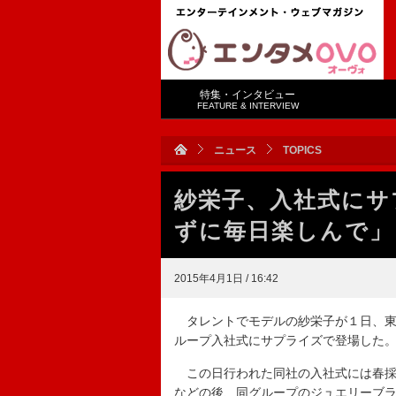
特集・インタビュー
FEATURE & INTERVIEW
ニュース
TOPICS
紗栄子、入社式にサ
ずに毎日楽しんで」
2015年4月1日 / 16:42
タレントでモデルの紗栄子が１日、東
ループ入社式にサプライズで登場した
この日行われた同社の入社式には春採
などの後、同グループのジュエリーブ