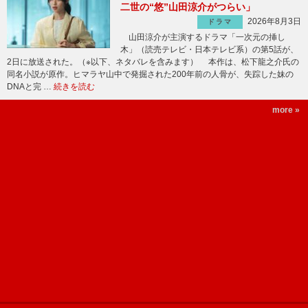
二世の“悠”山田涼介がつらい」
2026年8月3日
ドラマ
山田涼介が主演するドラマ「一次元の挿し
木」（読売テレビ・日本テレビ系）の第5話が、
2日に放送された。（※以下、ネタバレを含みます） 本作は、松下龍之介氏の
同名小説が原作。ヒマラヤ山中で発掘された200年前の人骨が、失踪した妹の
DNAと完 …
続きを読む
more »