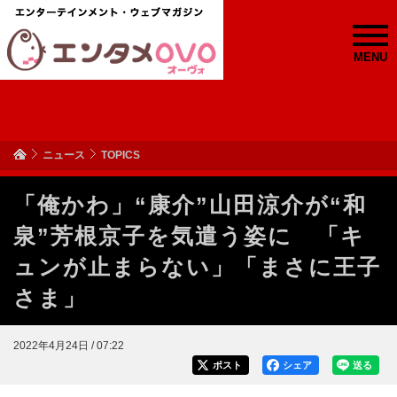
MENU
ニュース
TOPICS
「俺かわ」“康介”山田涼介が“和
泉”芳根京子を気遣う姿に 「キ
ュンが止まらない」「まさに王子
さま」
2022年4月24日 / 07:22
ポスト
シェア
送る