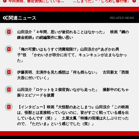
今田美桜、最近習慣にしていることは「温活」 臼田あさ美は、韓国テレビ番組で「ヲタ活」
「しろめし修行僧」“たくあん”岡部大と“ぶりあん”犬飼貴丈の絆に反響 子ども時代の回想シーンに「泣いてしまった」
関連ニュース
RELATED NEWS
山田涼介「４年間、思いが途切れることはなかった」 映画『鋼の
錬金術師』の続編製作に熱い思い
「俺の可愛いはもうすぐ消費期限!?」山田涼介が“あざかわ男
子”役 「かわいさが存分に出てて、キュンキュンが止まらなかっ
た」
伊藤英明、主演作を見た感想は「何も残らない」 古田新太「西畑
大吾に付いていく」
山田涼介「ロケットを２個背負いながら走った」 撮影中のむちゃ
振りエピソードを披露
【インタビュー】映画『大怪獣のあとしまつ』山田涼介「この映画
は、怪獣とは直接戦っていないのに、皆がすごく戦っている感を出
しているんです（笑）」 土屋太鳳「特撮の現場は久しぶりだった
ので、『ただいま』という感じでした（笑）」