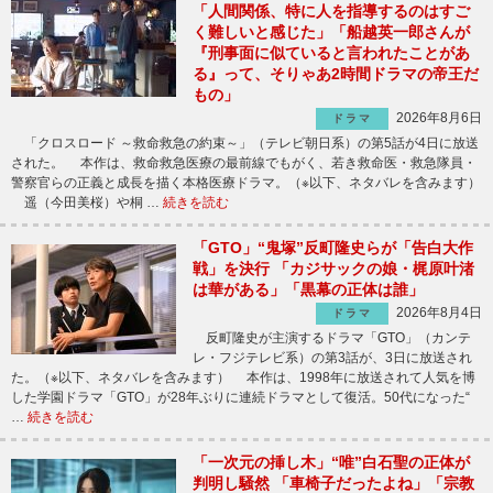
「人間関係、特に人を指導するのはすご
く難しいと感じた」「船越英一郎さんが
『刑事面に似ていると言われたことがあ
る』って、そりゃあ2時間ドラマの帝王だ
もの」
2026年8月6日
ドラマ
「クロスロード ～救命救急の約束～」（テレビ朝日系）の第5話が4日に放送
された。 本作は、救命救急医療の最前線でもがく、若き救命医・救急隊員・
警察官らの正義と成長を描く本格医療ドラマ。（※以下、ネタバレを含みます）
遥（今田美桜）や桐 …
続きを読む
「GTO」“鬼塚”反町隆史らが「告白大作
戦」を決行 「カジサックの娘・梶原叶渚
は華がある」「黒幕の正体は誰」
2026年8月4日
ドラマ
反町隆史が主演するドラマ「GTO」（カンテ
レ・フジテレビ系）の第3話が、3日に放送され
た。（※以下、ネタバレを含みます） 本作は、1998年に放送されて人気を博
した学園ドラマ「GTO」が28年ぶりに連続ドラマとして復活。50代になった“
…
続きを読む
「一次元の挿し木」“唯”白石聖の正体が
判明し騒然 「車椅子だったよね」「宗教