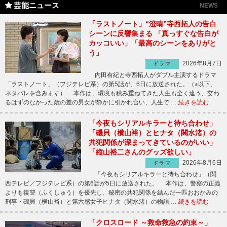
芸能ニュース
NEWS
「ラストノート」“澄晴”寺西拓人の告白
シーンに反響集まる 「真っすぐな告白が
カッコいい」「最高のシーンをありがと
う」
2026年8月7日
ドラマ
内田有紀と寺西拓人がダブル主演するドラマ
「ラストノート」（フジテレビ系）の第5話が、6日に放送された。（※以下、
ネタバレを含みます） 本作は、環境も積み重ねてきた人生も全く違う、交わ
るはずのなかった歳の差の男女が静かに引かれ合い、人生で …
続きを読む
「今夜もシリアルキラーと待ち合わせ」
「磯貝（横山裕）とヒナタ（関水渚）の
共犯関係が深まってきているのがいい」
「縦山裕二さんのグッズ欲しい」
2026年8月6日
ドラマ
「今夜もシリアルキラーと待ち合わせ」（関
西テレビ／フジテレビ系）の第6話が5日に放送された。 本作は、警察の正義
よりも復讐（ふくしゅう）を優先し、秘密の共犯関係を結んだ一匹おおかみの
刑事・磯貝（横山裕）と第六感女子ヒナタ（関水渚）の物語 …
続きを読む
「クロスロード ～救命救急の約束～」