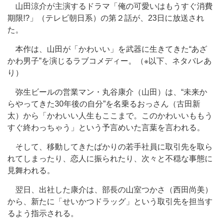
山田涼介が主演するドラマ「俺の可愛いはもうすぐ消費
期限!?」（テレビ朝日系）の第２話が、23日に放送され
た。
本作は、山田が「かわいい」を武器に生きてきた“あざ
かわ男子”を演じるラブコメディー。（※以下、ネタバレあ
り）
弥生ビールの営業マン・丸谷康介（山田）は、“未来か
らやってきた30年後の自分”を名乗るおっさん（古田新
太）から「かわいい人生もここまで。このかわいいももう
すぐ終わっちゃう」という予言めいた言葉を言われる。
そして、移動してきたばかりの若手社員に取引先を取ら
れてしまったり、恋人に振られたり、次々と不穏な事態に
見舞われる。
翌日、出社した康介は、部長の山室つかさ（西田尚美）
から、新たに「せいかつドラッグ」という取引先を担当す
るよう指示される。