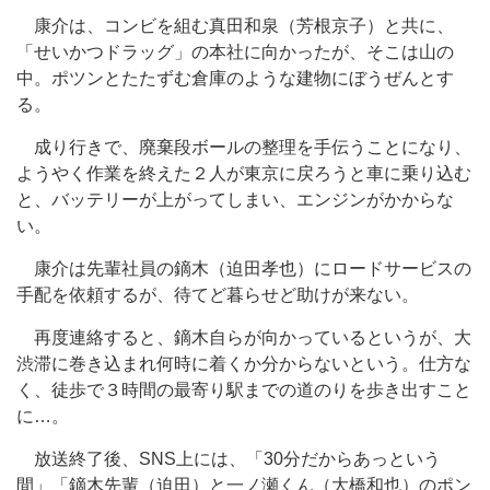
康介は、コンビを組む真田和泉（芳根京子）と共に、
「せいかつドラッグ」の本社に向かったが、そこは山の
中。ポツンとたたずむ倉庫のような建物にぼうぜんとす
る。
成り行きで、廃棄段ボールの整理を手伝うことになり、
ようやく作業を終えた２人が東京に戻ろうと車に乗り込む
と、バッテリーが上がってしまい、エンジンがかからな
い。
康介は先輩社員の鏑木（迫田孝也）にロードサービスの
手配を依頼するが、待てど暮らせど助けが来ない。
再度連絡すると、鏑木自らが向かっているというが、大
渋滞に巻き込まれ何時に着くか分からないという。仕方な
く、徒歩で３時間の最寄り駅までの道のりを歩き出すこと
に…。
放送終了後、SNS上には、「30分だからあっという
間」「鏑木先輩（迫田）と一ノ瀬くん（大橋和也）のポン