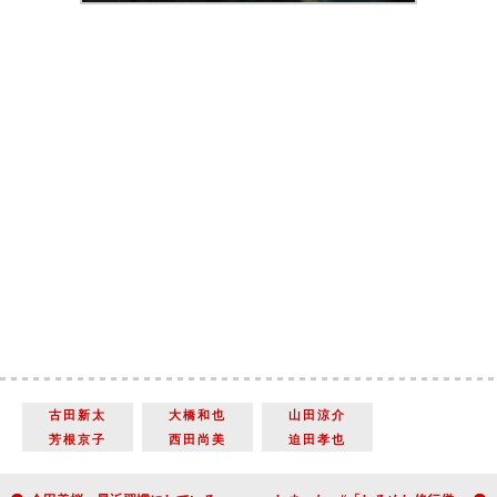
古田新太
大橋和也
山田涼介
芳根京子
西田尚美
迫田孝也