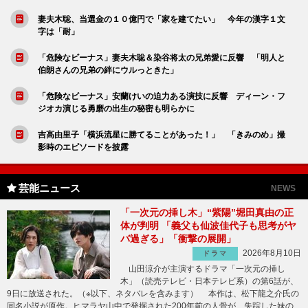
妻夫木聡、当選金の１０億円で「家を建てたい」 今年の漢字１文
字は「耐」
「危険なビーナス」妻夫木聡＆染谷将太の兄弟愛に反響 「明人と
伯朗さんの兄弟の絆にウルっときた」
「危険なビーナス」安蘭けいの迫力ある演技に反響 ディーン・フ
ジオカ演じる勇磨の出生の秘密も明らかに
吉高由里子「横浜流星に勝てることがあった！」 「きみのめ」撮
影時のエピソードを披露
芸能ニュース
NEWS
「一次元の挿し木」“紫陽”堀田真由の正
体が判明 「義父も仙波佳代子も思考がヤ
バ過ぎる」「衝撃の展開」
2026年8月10日
ドラマ
山田涼介が主演するドラマ「一次元の挿し
木」（読売テレビ・日本テレビ系）の第6話が、
9日に放送された。（※以下、ネタバレを含みます） 本作は、松下龍之介氏の
同名小説が原作。ヒマラヤ山中で発掘された200年前の人骨が、失踪した妹の