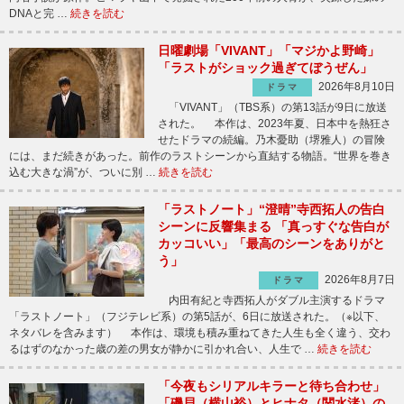
DNAと完 …
続きを読む
日曜劇場「VIVANT」「マジかよ野崎」
「ラストがショック過ぎてぼうぜん」
2026年8月10日
ドラマ
「VIVANT」（TBS系）の第13話が9日に放送
された。 本作は、2023年夏、日本中を熱狂さ
せたドラマの続編。乃木憂助（堺雅人）の冒険
には、まだ続きがあった。前作のラストシーンから直結する物語。“世界を巻き
込む大きな渦”が、ついに別 …
続きを読む
「ラストノート」“澄晴”寺西拓人の告白
シーンに反響集まる 「真っすぐな告白が
カッコいい」「最高のシーンをありがと
う」
2026年8月7日
ドラマ
内田有紀と寺西拓人がダブル主演するドラマ
「ラストノート」（フジテレビ系）の第5話が、6日に放送された。（※以下、
ネタバレを含みます） 本作は、環境も積み重ねてきた人生も全く違う、交わ
るはずのなかった歳の差の男女が静かに引かれ合い、人生で …
続きを読む
「今夜もシリアルキラーと待ち合わせ」
「磯貝（横山裕）とヒナタ（関水渚）の