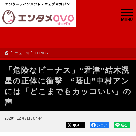
MENU
ニュース
TOPICS
「危険なビーナス」“君津”結木滉
星の正体に衝撃 “蔭山”中村アン
には「どこまでもカッコいい」の
声
2020年12月7日 / 07:44
ポスト
シェア
送る