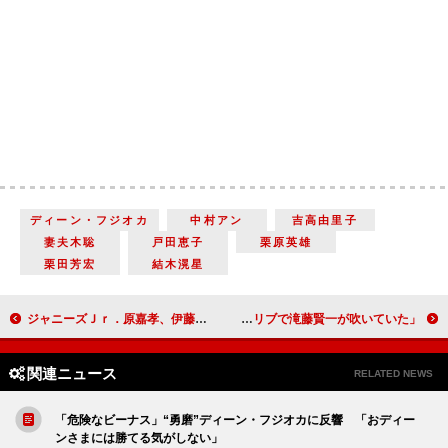
ディーン・フジオカ
中村アン
吉高由里子
妻夫木聡
戸田恵子
栗原英雄
栗田芳宏
結木滉星
ジャニーズＪｒ．原嘉孝、伊藤健太郎の代役で力士役を熱演 「全員が僕を支えてくれた」
玉木宏主演の「極主夫道」でアドリブがさく裂 「水野美紀のアドリブで滝藤賢一が吹いていた」
関連ニュース
RELATED NEWS
「危険なビーナス」“勇磨”ディーン・フジオカに反響 「おディー
ンさまには勝てる気がしない」