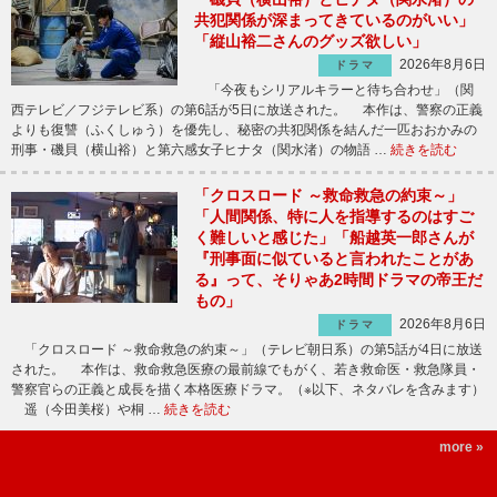
共犯関係が深まってきているのがいい」
「縦山裕二さんのグッズ欲しい」
2026年8月6日
ドラマ
「今夜もシリアルキラーと待ち合わせ」（関
西テレビ／フジテレビ系）の第6話が5日に放送された。 本作は、警察の正義
よりも復讐（ふくしゅう）を優先し、秘密の共犯関係を結んだ一匹おおかみの
刑事・磯貝（横山裕）と第六感女子ヒナタ（関水渚）の物語 …
続きを読む
「クロスロード ～救命救急の約束～」
「人間関係、特に人を指導するのはすご
く難しいと感じた」「船越英一郎さんが
『刑事面に似ていると言われたことがあ
る』って、そりゃあ2時間ドラマの帝王だ
もの」
2026年8月6日
ドラマ
「クロスロード ～救命救急の約束～」（テレビ朝日系）の第5話が4日に放送
された。 本作は、救命救急医療の最前線でもがく、若き救命医・救急隊員・
警察官らの正義と成長を描く本格医療ドラマ。（※以下、ネタバレを含みます）
遥（今田美桜）や桐 …
続きを読む
more »