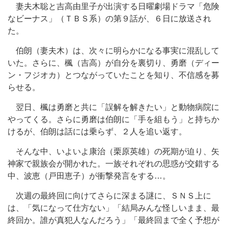
妻夫木聡と吉高由里子が出演する日曜劇場ドラマ「危険
なビーナス」（ＴＢＳ系）の第９話が、６日に放送され
た。
伯朗（妻夫木）は、次々に明らかになる事実に混乱して
いた。さらに、楓（吉高）が自分を裏切り、勇磨（ディー
ン・フジオカ）とつながっていたことを知り、不信感を募
らせる。
翌日、楓は勇磨と共に「誤解を解きたい」と動物病院に
やってくる。さらに勇磨は伯朗に「手を組もう」と持ちか
けるが、伯朗は話には乗らず、２人を追い返す。
そんな中、いよいよ康治（栗原英雄）の死期が迫り、矢
神家で親族会が開かれた。一族それぞれの思惑が交錯する
中、波恵（戸田恵子）が衝撃発言をする…。
次週の最終回に向けてさらに深まる謎に、ＳＮＳ上に
は、「気になって仕方ない」「結局みんな怪しいまま、最
終回か。誰が真犯人なんだろう」「最終回まで全く予想が