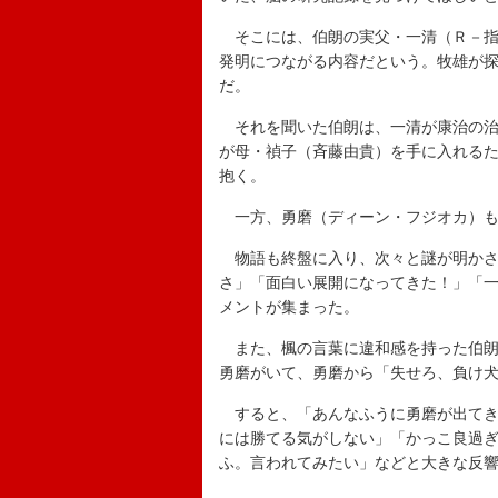
そこには、伯朗の実父・一清（Ｒ－指
発明につながる内容だという。牧雄が
だ。
それを聞いた伯朗は、一清が康治の治
が母・禎子（斉藤由貴）を手に入れる
抱く。
一方、勇磨（ディーン・フジオカ）も
物語も終盤に入り、次々と謎が明かさ
さ」「面白い展開になってきた！」「
メントが集まった。
また、楓の言葉に違和感を持った伯朗
勇磨がいて、勇磨から「失せろ、負け
すると、「あんなふうに勇磨が出てき
には勝てる気がしない」「かっこ良過
ふ。言われてみたい」などと大きな反