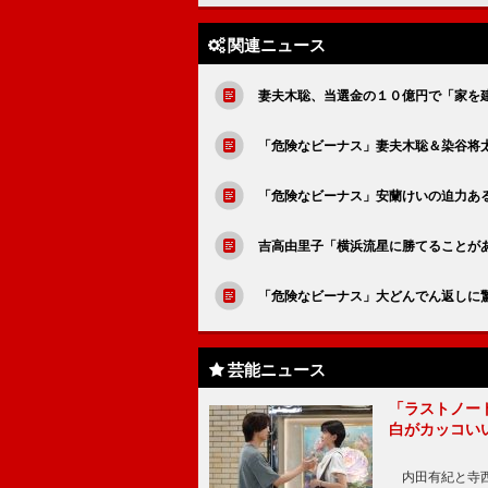
関連ニュース
妻夫木聡、当選金の１０億円で「家を
「危険なビーナス」妻夫木聡＆染谷将
「危険なビーナス」安蘭けいの迫力あ
吉高由里子「横浜流星に勝てることが
「危険なビーナス」大どんでん返しに
芸能ニュース
「ラストノー
白がカッコい
内田有紀と寺西