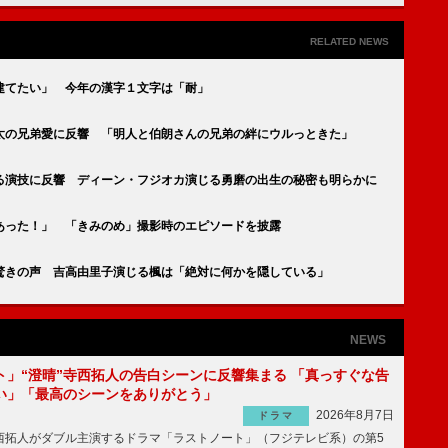
RELATED NEWS
建てたい」 今年の漢字１文字は「耐」
太の兄弟愛に反響 「明人と伯朗さんの兄弟の絆にウルっときた」
る演技に反響 ディーン・フジオカ演じる勇磨の出生の秘密も明らかに
あった！」 「きみのめ」撮影時のエピソードを披露
驚きの声 吉高由里子演じる楓は「絶対に何かを隠している」
NEWS
ト」“澄晴”寺西拓人の告白シーンに反響集まる 「真っすぐな告
い」「最高のシーンをありがとう」
2026年8月7日
ドラマ
拓人がダブル主演するドラマ「ラストノート」（フジテレビ系）の第5