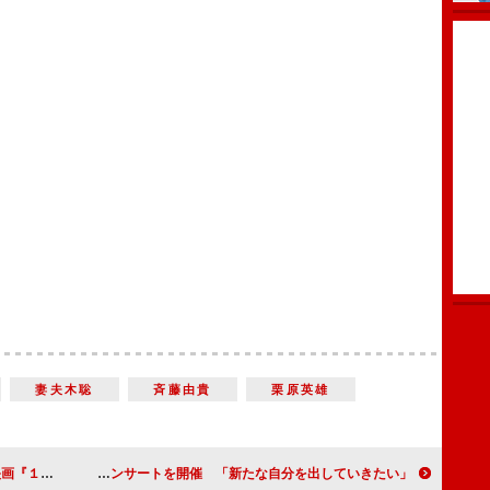
妻夫木聡
斉藤由貴
栗原英雄
台あいさつ
東啓介が初のソロコンサートを開催 「新たな自分を出していきたい」