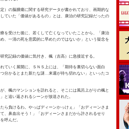
定）の脳腫瘍に関する研究データが書かれており、画期的な
探していた「価値があるもの」とは、康治の研究記録だったの
療を受けた後に、若くして亡くなっていたことから、「康治
ため、一清の死を意図的に早めたのではないか」という疑念を
研究記録の価値に気付き、楓（吉高）に急接近する。
れていく展開に、ＳＮＳ上には、「期待を裏切らない面白
一つ分かるとまた新たな謎…来週が待ち切れない」といったコ
が、楓のマンションを訪れると、そこには風呂上がりの楓と
犬」と追い返されるシーンが放送された。
たら負けるわ。やっぱディーンかっけぇ」「おディーンさま
ぎて、鼻血出そう！」「おディーンさまだから許されるせり
響を呼んだ。