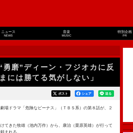
ニュース
音楽
特別企画
NEWS
MUSIC
PR
“勇磨”ディーン・フジオカに反
まには勝てる気がしない」
ポスト
シェア
送る
劇場ドラマ「危険なビーナス」（ＴＢＳ系）の第８話が、２
けてきた牧雄（池内万作）から、康治（栗原英雄）が行って
と頼まれる。