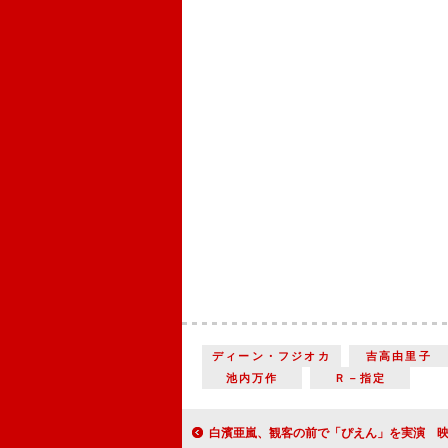
ディーン・フジオカ
吉高由里子
池内万作
Ｒ－指定
白濱亜嵐、観客の前で「ぴえん」を実演 映画『１０万分の１』初日舞