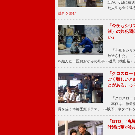
話が、6日に放
た人生も全く違
続きを読む
「今夜もシリ
渚）の共犯関
い」
「今夜もシリア
放送された。 
を結んだ一匹おおかみの刑事・磯貝（横山裕）
「クロスロー
ごく難しいと
とがある』っ
「クロスロード
本作は、救命救
長を描く本格医療ドラマ。（※以下、ネタバレ
「GTO」“
叶渚は華があ