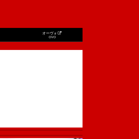
オーヴォ
OVO