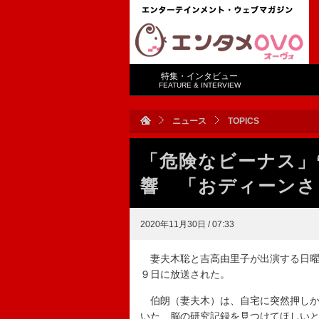
特集・インタビュー
FEATURE & INTERVIEW
ニュース
TOPICS
「危険なビーナス」
響 「おディーンさ
2020年11月30日 / 07:33
妻夫木聡と吉高由里子が出演する日曜
９日に放送された。
伯朗（妻夫木）は、自宅に突然押しか
いた、脳の研究記録を見つけてほしい