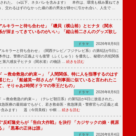
送された。（※以下、ネタバレを含みます） 本作は、環境も積み重ねてき
う、交わるはずのなかった歳の差の男女が静かに引かれ合い、人生で …
アルキラーと待ち合わせ」「磯貝（横山裕）とヒナタ（関水
係が深まってきているのがいい」「縦山裕二さんのグッズ欲し
2026年8月6日
ドラマ
ルキラーと待ち合わせ」（関西テレビ／フジテレビ系）の第6話が5日に
本作は、警察の正義よりも復讐（ふくしゅう）を優先し、秘密の共犯関係
と第六感女子ヒナタ（関水渚）の物語 …
続きを読む
ド ～救命救急の約束～」「人間関係、特に人を指導するのはす
感じた」「船越英一郎さんが『刑事面に似ていると言われたこ
て、そりゃあ2時間ドラマの帝王だもの」
2026年8月6日
ドラマ
 ～救命救急の約束～」（テレビ朝日系）の第5話が4日に放送された。
急医療の最前線でもがく、若き救命医・救急隊員・警察官らの正義と成
を含みます） 遥（今田美桜）や桐 …
続きを読む
鬼塚”反町隆史らが「告白大作戦」を決行 「カジサックの娘・梶原
る」「黒幕の正体は誰」
2026年8月4日
ドラマ