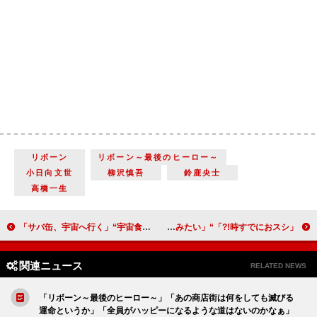
リボーン
リボーン～最後のヒーロー～
小日向文世
柳沢慎吾
鈴鹿央士
高橋一生
「サバ缶、宇宙へ行く」“宇宙食サバ缶”認証への希望をつかむ 「4期生も頑張った」「卒業で研究が断ち切られるのはかわいそう」
「時すでにおスシ!?」“西川太陽”丸山隆平の登場シーンに反響 「松ケンとの会話が熱くて感動」「ほかの作品も見てみたい」
関連ニュース
RELATED NEWS
「リボーン～最後のヒーロー～」「あの商店街は何をしても滅びる
運命というか」「全員がハッピーになるような道はないのかなぁ」