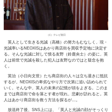
（C）テレビ朝日
英人として生きる光誠（高橋）の努力もむなしく、現・
光誠率いるNEOXISはあかり商店街を買収予定地に決定す
る。そんな光誠に対して憤る友野（鈴鹿央士）の姿に、英
人は前世で光誠を殺した犯人は友野なのではと疑念を抱
く。
英治（小日向文世）たち商店街の人々は立ち退きに抵抗
するが、NEOXISの卑劣なやり方で次第に追い詰められて
いく。そんな中、英人の未来の記憶が頭をよぎる。このま
までは商店街で命を落とす者が現れ、悲劇が訪れると。英
人はあかり商店街を救う方法を探るが…。
放送終了後、SNS上には、「英人と光誠の顔がそっくり