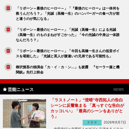
「リボーン～最後のヒーロー～」「『最後のヒーロー』は一体何を
救うんだろう？」「光誠（高橋一生）のハンバーガーの食べ方が前
と違うのが気になる」
「リボーン～最後のヒーロー～」「光誠（高橋一生）による光誠
（高橋一生）のものまねがすごかった」「今の光誠の中身は一体誰
なんだろう？」
「リボーン～最後のヒーロー～」「今回も高橋一生さんの低音ボイ
スを堪能した」「光誠と英人が腹違いの兄弟である可能性も」
柳沢慎吾の独演会「カ・イ・カ・ン…」も披露 『セーラー服と機
関銃』先行上映会
芸能ニュース
NEWS
「ラストノート」“澄晴”寺西拓人の告白
シーンに反響集まる 「真っすぐな告白が
カッコいい」「最高のシーンをありがと
う」
2026年8月7日
ドラマ
内田有紀と寺西拓人がダブル主演するドラマ