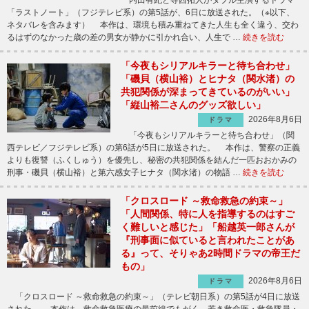
「ラストノート」（フジテレビ系）の第5話が、6日に放送された。（※以下、
ネタバレを含みます） 本作は、環境も積み重ねてきた人生も全く違う、交わ
るはずのなかった歳の差の男女が静かに引かれ合い、人生で …
続きを読む
「今夜もシリアルキラーと待ち合わせ」
「磯貝（横山裕）とヒナタ（関水渚）の
共犯関係が深まってきているのがいい」
「縦山裕二さんのグッズ欲しい」
2026年8月6日
ドラマ
「今夜もシリアルキラーと待ち合わせ」（関
西テレビ／フジテレビ系）の第6話が5日に放送された。 本作は、警察の正義
よりも復讐（ふくしゅう）を優先し、秘密の共犯関係を結んだ一匹おおかみの
刑事・磯貝（横山裕）と第六感女子ヒナタ（関水渚）の物語 …
続きを読む
「クロスロード ～救命救急の約束～」
「人間関係、特に人を指導するのはすご
く難しいと感じた」「船越英一郎さんが
『刑事面に似ていると言われたことがあ
る』って、そりゃあ2時間ドラマの帝王だ
もの」
2026年8月6日
ドラマ
「クロスロード ～救命救急の約束～」（テレビ朝日系）の第5話が4日に放送
された。 本作は、救命救急医療の最前線でもがく、若き救命医・救急隊員・