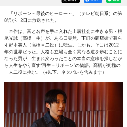
「リボーン～最後のヒーロー～」（テレビ朝日系）の第
8話が、2日に放送された。
本作は、富と名声を手に入れた上層社会に生きる男・根
尾光誠（高橋一生）が、ある日突然、下町の商店街で暮ら
す野本英人（高橋＝二役）に転生。しかも、そこは2012
年の世界だった。人格も立場も全く異なる道を歩むことに
なった男が、生まれ変わったことの本当の意味を探しなが
ら人生をやり直す“再生＝リボーン”の物語。高橋が究極の
一人二役に挑む。（※以下、ネタバレを含みます）