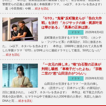
警察官らの正義と成長を描く本格医療ドラマ。（※以下、ネタバレを含みます）
遥（今田美桜）や桐 …
続きを読む
「GTO」“鬼塚”反町隆史らが「告白大作
戦」を決行 「カジサックの娘・梶原叶渚
は華がある」「黒幕の正体は誰」
2026年8月4日
ドラマ
反町隆史が主演するドラマ「GTO」（カンテ
レ・フジテレビ系）の第3話が、3日に放送され
た。（※以下、ネタバレを含みます） 本作は、1998年に放送されて人気を博
した学園ドラマ「GTO」が28年ぶりに連続ドラマとして復活。50代になった“
…
続きを読む
「一次元の挿し木」“唯”白石聖の正体が
判明し騒然 「車椅子だったよね」「宗教
二世の“悠”山田涼介がつらい」
2026年8月3日
ドラマ
山田涼介が主演するドラマ「一次元の挿し
木」（読売テレビ・日本テレビ系）の第5話が、
2日に放送された。（※以下、ネタバレを含みます） 本作は、松下龍之介氏の
同名小説が原作。ヒマラヤ山中で発掘された200年前の人骨が、失踪した妹の
DNAと完 …
続きを読む