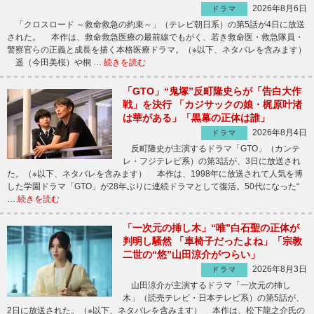
2026年8月6日
ドラマ
「クロスロード ～救命救急の約束～」（テレビ朝日系）の第5話が4日に放送
された。 本作は、救命救急医療の最前線でもがく、若き救命医・救急隊員・
警察官らの正義と成長を描く本格医療ドラマ。（※以下、ネタバレを含みます）
遥（今田美桜）や桐 …
続きを読む
「GTO」“鬼塚”反町隆史らが「告白大作
戦」を決行 「カジサックの娘・梶原叶渚
は華がある」「黒幕の正体は誰」
2026年8月4日
ドラマ
反町隆史が主演するドラマ「GTO」（カンテ
レ・フジテレビ系）の第3話が、3日に放送され
た。（※以下、ネタバレを含みます） 本作は、1998年に放送されて人気を博
した学園ドラマ「GTO」が28年ぶりに連続ドラマとして復活。50代になった“
…
続きを読む
「一次元の挿し木」“唯”白石聖の正体が
判明し騒然 「車椅子だったよね」「宗教
二世の“悠”山田涼介がつらい」
2026年8月3日
ドラマ
山田涼介が主演するドラマ「一次元の挿し
木」（読売テレビ・日本テレビ系）の第5話が、
2日に放送された。（※以下、ネタバレを含みます） 本作は、松下龍之介氏の