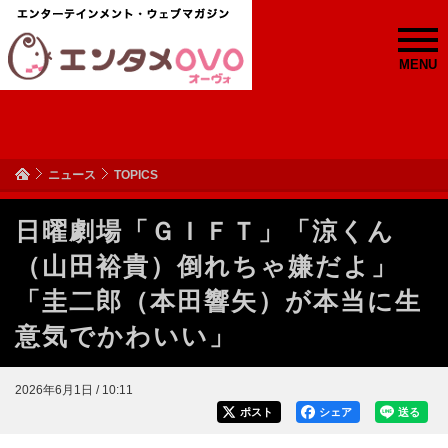
MENU
ニュース
TOPICS
日曜劇場「ＧＩＦＴ」「涼くん
（山田裕貴）倒れちゃ嫌だよ」
「圭二郎（本田響矢）が本当に生
意気でかわいい」
2026年6月1日 / 10:11
ポスト
シェア
送る