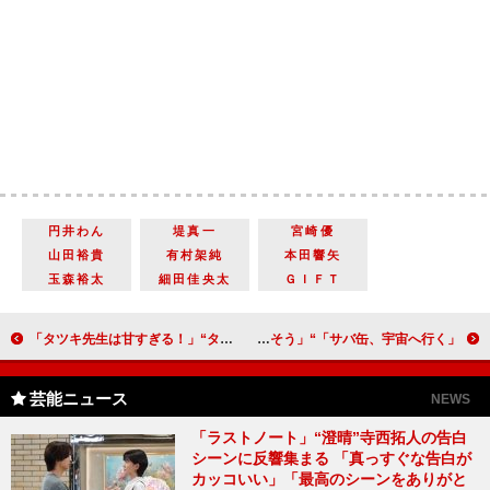
円井わん
堤真一
宮崎優
山田裕貴
有村架純
本田響矢
玉森裕太
細田佳央太
ＧＩＦＴ
「タツキ先生は甘すぎる！」“タツキ”町田啓太と“父親”杉本哲太のシーンに反響 「親が覚えていないところがリアル」「精一杯に育てても足りないのが子育て」
「サバ缶、宇宙へ行く」“宇宙食サバ缶”認証への希望をつかむ 「4期生も頑張った」「卒業で研究が断ち切られるのはかわいそう」
芸能ニュース
NEWS
「ラストノート」“澄晴”寺西拓人の告白
シーンに反響集まる 「真っすぐな告白が
カッコいい」「最高のシーンをありがと