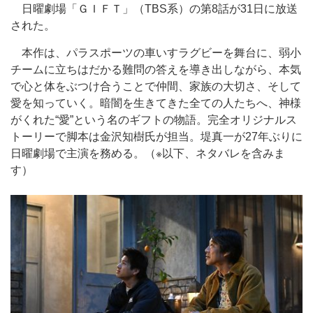
日曜劇場「ＧＩＦＴ」（TBS系）の第8話が31日に放送
された。
本作は、パラスポーツの車いすラグビーを舞台に、弱小
チームに立ちはだかる難問の答えを導き出しながら、本気
で心と体をぶつけ合うことで仲間、家族の大切さ、そして
愛を知っていく。暗闇を生きてきた全ての人たちへ、神様
がくれた“愛”という名のギフトの物語。完全オリジナルス
トーリーで脚本は金沢知樹氏が担当。堤真一が27年ぶりに
日曜劇場で主演を務める。（※以下、ネタバレを含みま
す）