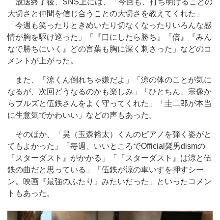
放送終了後、SNS上には、「今回も、打ち明けることの
大切さと仲間を信じ合うことの大切さを教えてくれた」
「今週も笑ったりときめいたり切なくなったりいろんな感
情が胸を駆け巡った」「『口にしたら勝ち』『倍』『みん
なで勝ちにいく』どの言葉も胸に深く刺さった」などのコ
メントが上がった。
また、「涼くん倒れちゃ嫌だよ」「涼の体のことが気に
なるが、次回どうなるのかも楽しみ」「ひとちん、宗像か
らブルズと伍鉄さんをよく守ってくれた」「圭二郎が本当
に生意気でかわいい」などの声もあった。
そのほか、「昊（玉森裕太）くんのピアノを弾く姿がと
てもよかった」「毎週、いいところでOfficial髭男dismの
『スターダスト』がかかる」「『スターダスト』は涼と伍
鉄の曲だと思っている」「伍鉄が涼の車いすを押すシー
ン。映画『最強のふたり』みたいだった」といったコメン
トもあった。