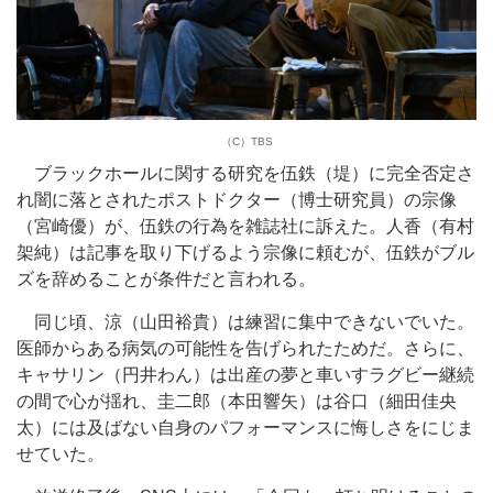
（C）TBS
ブラックホールに関する研究を伍鉄（堤）に完全否定さ
れ闇に落とされたポストドクター（博士研究員）の宗像
（宮崎優）が、伍鉄の行為を雑誌社に訴えた。人香（有村
架純）は記事を取り下げるよう宗像に頼むが、伍鉄がブル
ズを辞めることが条件だと言われる。
同じ頃、涼（山田裕貴）は練習に集中できないでいた。
医師からある病気の可能性を告げられたためだ。さらに、
キャサリン（円井わん）は出産の夢と車いすラグビー継続
の間で心が揺れ、圭二郎（本田響矢）は谷口（細田佳央
太）には及ばない自身のパフォーマンスに悔しさをにじま
せていた。