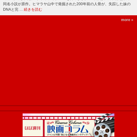
同名小説が原作。ヒマラヤ山中で発掘された200年前の人骨が、失踪した妹の
DNAと完 …
続きを読む
more »