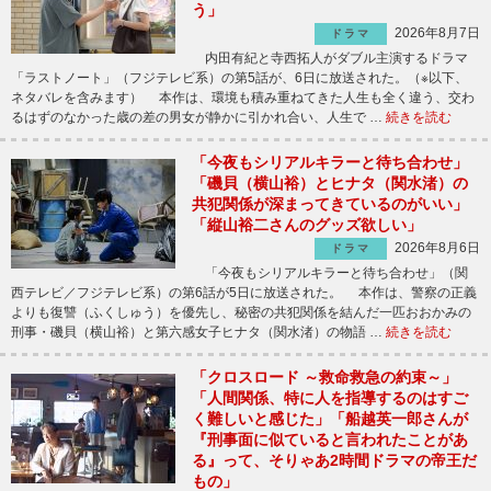
う」
2026年8月7日
ドラマ
内田有紀と寺西拓人がダブル主演するドラマ
「ラストノート」（フジテレビ系）の第5話が、6日に放送された。（※以下、
ネタバレを含みます） 本作は、環境も積み重ねてきた人生も全く違う、交わ
るはずのなかった歳の差の男女が静かに引かれ合い、人生で …
続きを読む
「今夜もシリアルキラーと待ち合わせ」
「磯貝（横山裕）とヒナタ（関水渚）の
共犯関係が深まってきているのがいい」
「縦山裕二さんのグッズ欲しい」
2026年8月6日
ドラマ
「今夜もシリアルキラーと待ち合わせ」（関
西テレビ／フジテレビ系）の第6話が5日に放送された。 本作は、警察の正義
よりも復讐（ふくしゅう）を優先し、秘密の共犯関係を結んだ一匹おおかみの
刑事・磯貝（横山裕）と第六感女子ヒナタ（関水渚）の物語 …
続きを読む
「クロスロード ～救命救急の約束～」
「人間関係、特に人を指導するのはすご
く難しいと感じた」「船越英一郎さんが
『刑事面に似ていると言われたことがあ
る』って、そりゃあ2時間ドラマの帝王だ
もの」