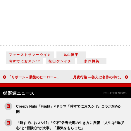
ファーストサマーウイカ
丸山隆平
時すでにおスシ!?
松山ケンイチ
永作博美
「リボーン～最後のヒーロー～」「いい意味で“高橋一生劇場”って感じがする」「英人と光誠の顔がそっくりなのはどうオチをつけるのだろう」
「月夜行路 ―答えは名作の中に―」「ルナさん（波瑠）と涼子さん（麻生久美子）はホームズとワトソンのようだ」「まさに漱石尽くしの回だった」
関連ニュース
RELATED NEWS
Creepy Nuts「Fright」×ドラマ『時すでにおスシ!?』コラボMV公
開
「時すでにおスシ!?」“立石”佐野史郎の生き方に反響 「人生は“遊び
心”と“冒険心”が大事」「勇気をもらった」