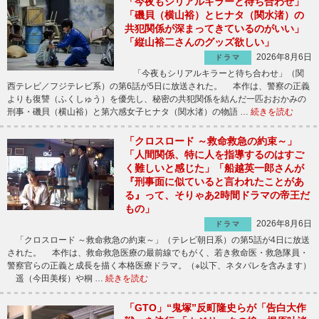
「今夜もシリアルキラーと待ち合わせ」
「磯貝（横山裕）とヒナタ（関水渚）の
共犯関係が深まってきているのがいい」
「縦山裕二さんのグッズ欲しい」
2026年8月6日
ドラマ
「今夜もシリアルキラーと待ち合わせ」（関
西テレビ／フジテレビ系）の第6話が5日に放送された。 本作は、警察の正義
よりも復讐（ふくしゅう）を優先し、秘密の共犯関係を結んだ一匹おおかみの
刑事・磯貝（横山裕）と第六感女子ヒナタ（関水渚）の物語 …
続きを読む
「クロスロード ～救命救急の約束～」
「人間関係、特に人を指導するのはすご
く難しいと感じた」「船越英一郎さんが
『刑事面に似ていると言われたことがあ
る』って、そりゃあ2時間ドラマの帝王だ
もの」
2026年8月6日
ドラマ
「クロスロード ～救命救急の約束～」（テレビ朝日系）の第5話が4日に放送
された。 本作は、救命救急医療の最前線でもがく、若き救命医・救急隊員・
警察官らの正義と成長を描く本格医療ドラマ。（※以下、ネタバレを含みます）
遥（今田美桜）や桐 …
続きを読む
「GTO」“鬼塚”反町隆史らが「告白大作