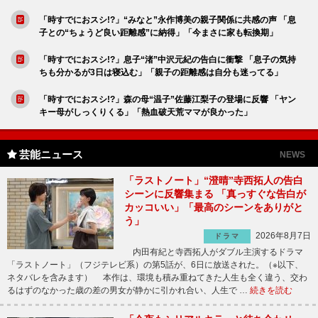
「時すでにおスシ!?」“みなと”永作博美の親子関係に共感の声 「息
子との“ちょうど良い距離感”に納得」「今まさに家も転換期」
「時すでにおスシ!?」息子“渚”中沢元紀の告白に衝撃 「息子の気持
ちも分かるが3日は寝込む」「親子の距離感は自分も迷ってる」
「時すでにおスシ!?」森の母“温子”佐藤江梨子の登場に反響 「ヤン
キー母がしっくりくる」「熱血破天荒ママが良かった」
芸能ニュース
NEWS
「ラストノート」“澄晴”寺西拓人の告白
シーンに反響集まる 「真っすぐな告白が
カッコいい」「最高のシーンをありがと
う」
2026年8月7日
ドラマ
内田有紀と寺西拓人がダブル主演するドラマ
「ラストノート」（フジテレビ系）の第5話が、6日に放送された。（※以下、
ネタバレを含みます） 本作は、環境も積み重ねてきた人生も全く違う、交わ
るはずのなかった歳の差の男女が静かに引かれ合い、人生で …
続きを読む