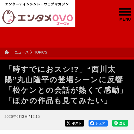
MENU
ニュース
TOPICS
「時すでにおスシ!?」“西川太
陽”丸山隆平の登場シーンに反響
「松ケンとの会話が熱くて感動」
「ほかの作品も見てみたい」
2026年6月3日 / 12:15
ポスト
シェア
送る