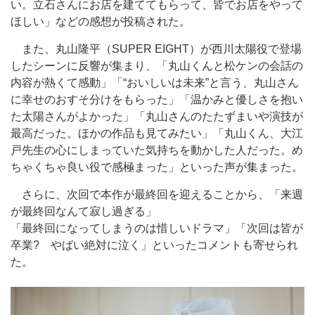
い。立石さんにお店を建ててもらって、皆でお店をやって
ほしい」などの感想が投稿された。
また、丸山隆平（SUPER EIGHT）が西川太陽役で登場
したシーンに反響が集まり、「丸山くんと松ケンの会話の
内容が熱くて感動」「“おいしいは未来”と言う、丸山さん
に幸せのおすそ分けをもらった」「温かみと優しさを抱い
た太陽さんがよかった」「丸山さんのたたずまいや演技が
最高だった。ほかの作品も見てみたい」「丸山くん、大江
戸先生の心にしまっていた気持ちを動かした人だった。め
ちゃくちゃ良い役で感極まった」といった声が集まった。
さらに、次回で本作が最終回を迎えることから、「来週
が最終回なんて寂し過ぎる」
「最終回になってしまうのは惜しいドラマ」「次回は皆が
卒業? やばい絶対に泣く」といったコメントも寄せられ
た。