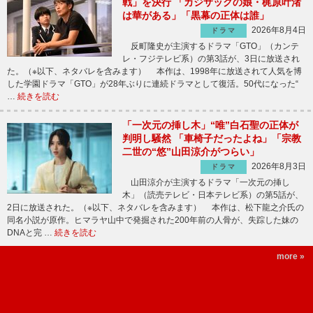
戦」を決行 「カジサックの娘・梶原叶渚
は華がある」「黒幕の正体は誰」
2026年8月4日
ドラマ
反町隆史が主演するドラマ「GTO」（カンテ
レ・フジテレビ系）の第3話が、3日に放送され
た。（※以下、ネタバレを含みます） 本作は、1998年に放送されて人気を博
した学園ドラマ「GTO」が28年ぶりに連続ドラマとして復活。50代になった“
…
続きを読む
「一次元の挿し木」“唯”白石聖の正体が
判明し騒然 「車椅子だったよね」「宗教
二世の“悠”山田涼介がつらい」
2026年8月3日
ドラマ
山田涼介が主演するドラマ「一次元の挿し
木」（読売テレビ・日本テレビ系）の第5話が、
2日に放送された。（※以下、ネタバレを含みます） 本作は、松下龍之介氏の
同名小説が原作。ヒマラヤ山中で発掘された200年前の人骨が、失踪した妹の
DNAと完 …
続きを読む
more »