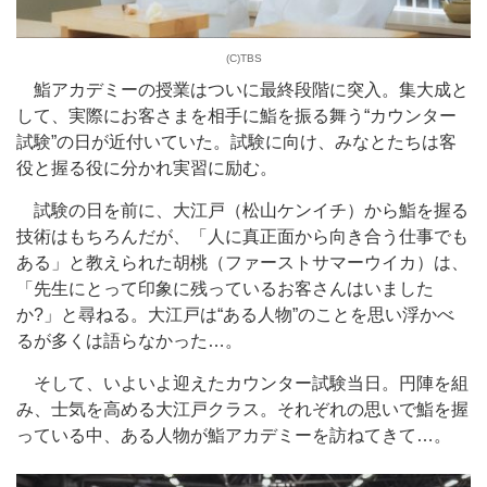
(C)TBS
鮨アカデミーの授業はついに最終段階に突入。集大成と
して、実際にお客さまを相手に鮨を振る舞う“カウンター
試験”の日が近付いていた。試験に向け、みなとたちは客
役と握る役に分かれ実習に励む。
試験の日を前に、大江戸（松山ケンイチ）から鮨を握る
技術はもちろんだが、「人に真正面から向き合う仕事でも
ある」と教えられた胡桃（ファーストサマーウイカ）は、
「先生にとって印象に残っているお客さんはいました
か?」と尋ねる。大江戸は“ある人物”のことを思い浮かべ
るが多くは語らなかった…。
そして、いよいよ迎えたカウンター試験当日。円陣を組
み、士気を高める大江戸クラス。それぞれの思いで鮨を握
っている中、ある人物が鮨アカデミーを訪ねてきて…。