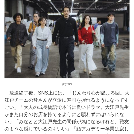
(C)TBS
放送終了後、SNS上には、「じんわり心が温まる回。大
江戸チームの皆さんが立派に寿司を握れるようになってす
ごい」「大人の成長物語で本当に良いドラマ。大江戸先生
がまた自分のお店を持てるようにと願わずにはいられな
い」「みなとと大江戸先生の関係が気になるけれど、戦友
のような感じでいるのもいい」「鮨アカデミー卒業は寂し