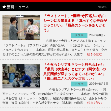
芸能ニュース
NEWS
「ラストノート」“澄晴”寺西拓人の告白
シーンに反響集まる 「真っすぐな告白が
カッコいい」「最高のシーンをありがと
う」
2026年8月7日
ドラマ
内田有紀と寺西拓人がダブル主演するドラマ
「ラストノート」（フジテレビ系）の第5話が、6日に放送された。（※以下、
ネタバレを含みます） 本作は、環境も積み重ねてきた人生も全く違う、交わ
るはずのなかった歳の差の男女が静かに引かれ合い、人生で …
続きを読む
「今夜もシリアルキラーと待ち合わせ」
「磯貝（横山裕）とヒナタ（関水渚）の
共犯関係が深まってきているのがいい」
「縦山裕二さんのグッズ欲しい」
2026年8月6日
ドラマ
「今夜もシリアルキラーと待ち合わせ」（関
西テレビ／フジテレビ系）の第6話が5日に放送された。 本作は、警察の正義
よりも復讐（ふくしゅう）を優先し、秘密の共犯関係を結んだ一匹おおかみの
刑事・磯貝（横山裕）と第六感女子ヒナタ（関水渚）の物語 …
続きを読む