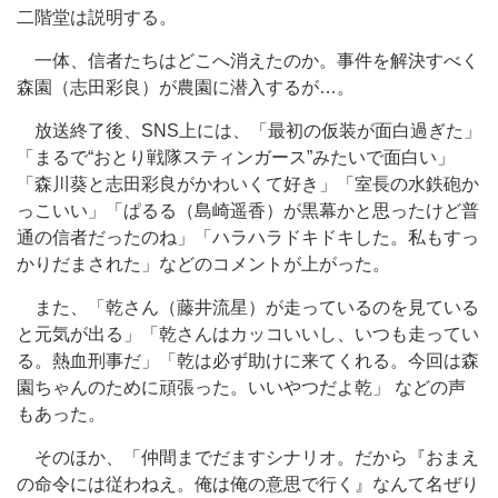
二階堂は説明する。
一体、信者たちはどこへ消えたのか。事件を解決すべく
森園（志田彩良）が農園に潜入するが…。
放送終了後、SNS上には、「最初の仮装が面白過ぎた」
「まるで“おとり戦隊スティンガース”みたいで面白い」
「森川葵と志田彩良がかわいくて好き」「室長の水鉄砲か
っこいい」「ぱるる（島崎遥香）が黒幕かと思ったけど普
通の信者だったのね」「ハラハラドキドキした。私もすっ
かりだまされた」などのコメントが上がった。
また、「乾さん（藤井流星）が走っているのを見ている
と元気が出る」「乾さんはカッコいいし、いつも走ってい
る。熱血刑事だ」「乾は必ず助けに来てくれる。今回は森
園ちゃんのために頑張った。いいやつだよ乾」 などの声
もあった。
そのほか、「仲間までだますシナリオ。だから『おまえ
の命令には従わねえ。俺は俺の意思で行く』なんて名ぜり