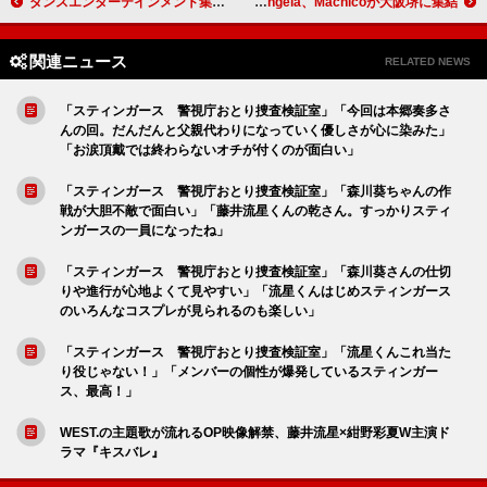
ダンスエンターテインメント集団「梅棒」の記念すべき20th公演 ふぉ～ゆ～、千葉涼平(w-inds.)、小越勇輝、高橋健介ら豪華ゲストが集結
アニソン界の歌姫3人によるスペシャルライブが開催 米倉千尋、angela、Machicoが大阪堺に集結
関連ニュース
RELATED NEWS
「スティンガース 警視庁おとり捜査検証室」「今回は本郷奏多さ
んの回。だんだんと父親代わりになっていく優しさが心に染みた」
「お涙頂戴では終わらないオチが付くのが面白い」
「スティンガース 警視庁おとり捜査検証室」「森川葵ちゃんの作
戦が大胆不敵で面白い」「藤井流星くんの乾さん。すっかりスティ
ンガースの一員になったね」
「スティンガース 警視庁おとり捜査検証室」「森川葵さんの仕切
りや進行が心地よくて見やすい」「流星くんはじめスティンガース
のいろんなコスプレが見られるのも楽しい」
「スティンガース 警視庁おとり捜査検証室」「流星くんこれ当た
り役じゃない！」「メンバーの個性が爆発しているスティンガー
ス、最高！」
WEST.の主題歌が流れるOP映像解禁、藤井流星×紺野彩夏W主演ド
ラマ『キスバレ』