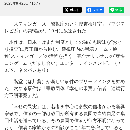
2025年8月20日 / 10:47
ポスト
シェア
送る
「スティンガース 警視庁おとり捜査検証室」（フジテ
レビ系）の第5話が、19日に放送された。
本作は、日本ではまだ制度としての確立も曖昧な“おと
り捜査”に真正面から挑む、警視庁内の異端チーム・通
称“スティンガース”の活躍を描く、完全オリジナルの“爽快
コンゲーム（だまし合い）エンターテインメント”。（＊
以下、ネタバレあり）
二階堂（森川葵）が新しい事件のブリーフィングを始め
た。次なる事件は「宗教団体『幸せの果実』信者 連続行
方不明事案」だ。
「幸せの果実」は、若者を中心に多数の信者がいる新興
宗教で、信者の一部は教団が所有する農園で自給自足の集
団生活を送っている。その農園で信者が行方不明になって
おり、信者の家族からの相談がここ1年で急増していると