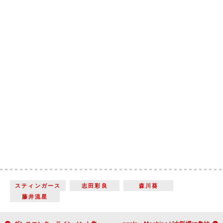
スティンガース
志田彩良
森川葵
藤井流星