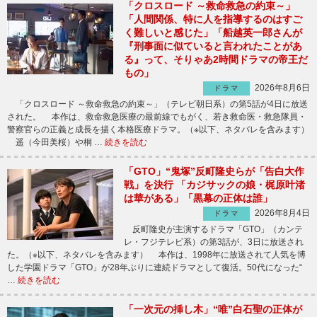
「クロスロード ～救命救急の約束～」
「人間関係、特に人を指導するのはすご
く難しいと感じた」「船越英一郎さんが
『刑事面に似ていると言われたことがあ
る』って、そりゃあ2時間ドラマの帝王だ
もの」
2026年8月6日
ドラマ
「クロスロード ～救命救急の約束～」（テレビ朝日系）の第5話が4日に放送
された。 本作は、救命救急医療の最前線でもがく、若き救命医・救急隊員・
警察官らの正義と成長を描く本格医療ドラマ。（※以下、ネタバレを含みます）
遥（今田美桜）や桐 …
続きを読む
「GTO」“鬼塚”反町隆史らが「告白大作
戦」を決行 「カジサックの娘・梶原叶渚
は華がある」「黒幕の正体は誰」
2026年8月4日
ドラマ
反町隆史が主演するドラマ「GTO」（カンテ
レ・フジテレビ系）の第3話が、3日に放送され
た。（※以下、ネタバレを含みます） 本作は、1998年に放送されて人気を博
した学園ドラマ「GTO」が28年ぶりに連続ドラマとして復活。50代になった“
…
続きを読む
「一次元の挿し木」“唯”白石聖の正体が