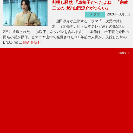
判明し騒然 「車椅子だったよね」「宗教
二世の“悠”山田涼介がつらい」
2026年8月3日
ドラマ
山田涼介が主演するドラマ「一次元の挿し
木」（読売テレビ・日本テレビ系）の第5話が、
2日に放送された。（※以下、ネタバレを含みます） 本作は、松下龍之介氏の
同名小説が原作。ヒマラヤ山中で発掘された200年前の人骨が、失踪した妹の
DNAと完 …
続きを読む
more »