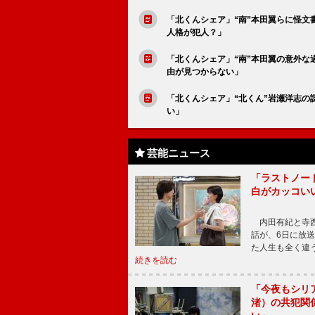
「北くんシェア」“南”本田翼らに怪文
人格が犯人？」
「北くんシェア」“南”本田翼の意外
由が見つからない」
「北くんシェア」“北くん”岩瀬洋志
い」
芸能ニュース
「ラストノー
白がカッコい
内田有紀と寺西
話が、6日に放
た人生も全く違
続きを読む
「今夜もシリ
渚）の共犯関