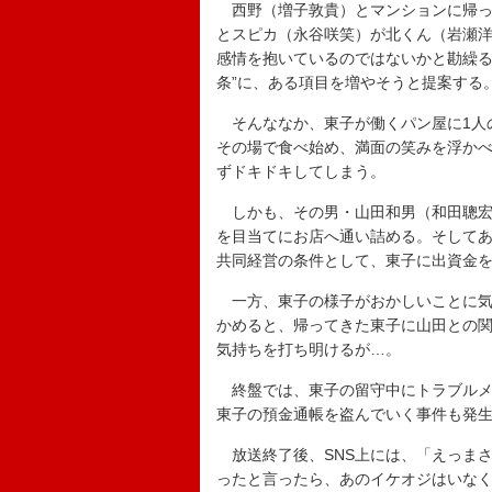
西野（増子敦貴）とマンションに帰っ
とスピカ（永谷咲笑）が北くん（岩瀬
感情を抱いているのではないかと勘繰る
条”に、ある項目を増やそうと提案する
そんななか、東子が働くパン屋に1人
その場で食べ始め、満面の笑みを浮か
ずドキドキしてしまう。
しかも、その男・山田和男（和田聰宏
を目当てにお店へ通い詰める。そして
共同経営の条件として、東子に出資金
一方、東子の様子がおかしいことに気
かめると、帰ってきた東子に山田との
気持ちを打ち明けるが…。
終盤では、東子の留守中にトラブルメ
東子の預金通帳を盗んでいく事件も発
放送終了後、SNS上には、「えっま
ったと言ったら、あのイケオジはいな