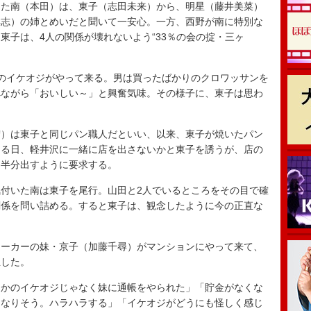
た南（本田）は、東子（志田未来）から、明星（藤井美菜）
洋志）の姉とめいだと聞いて一安心。一方、西野が南に特別な
東子は、4人の関係が壊れないよう“33％の会の掟・三ヶ
。
のイケオジがやって来る。男は買ったばかりのクロワッサンを
べながら「おいしい～」と興奮気味。その様子に、東子は思わ
）は東子と同じパン職人だといい、以来、東子が焼いたパン
ある日、軽井沢に一緒に店を出さないかと東子を誘うが、店の
を半分出すように要求する。
付いた南は東子を尾行。山田と2人でいるところをその目で確
関係を問い詰める。すると東子は、観念したように今の正直な
ーカーの妹・京子（加藤千尋）がマンションにやって来て、
生した。
さかのイケオジじゃなく妹に通帳をやられた」「貯金がなくな
くなりそう。ハラハラする」「イケオジがどうにも怪しく感じ