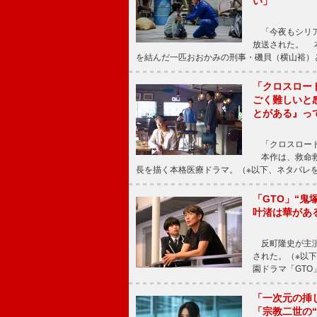
い」
「今夜もシリア
放送された。 
を結んだ一匹おおかみの刑事・磯貝（横山裕）
「クロスロー
ごく難しいと
とがある』っ
「クロスロード
本作は、救命救
長を描く本格医療ドラマ。（※以下、ネタバレ
「GTO」“
叶渚は華があ
反町隆史が主演
された。（※以
園ドラマ「GTO
「一次元の挿
「宗教二世の