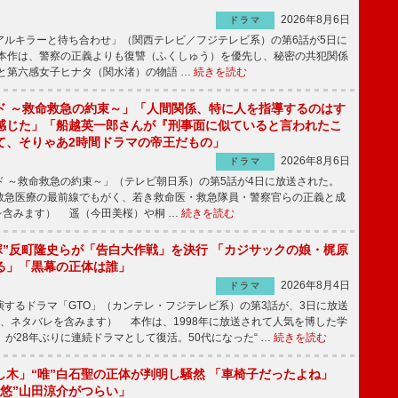
2026年8月6日
ドラマ
ルキラーと待ち合わせ」（関西テレビ／フジテレビ系）の第6話が5日に
本作は、警察の正義よりも復讐（ふくしゅう）を優先し、秘密の共犯関係
と第六感女子ヒナタ（関水渚）の物語 …
続きを読む
ド ～救命救急の約束～」「人間関係、特に人を指導するのはす
感じた」「船越英一郎さんが『刑事面に似ていると言われたこ
て、そりゃあ2時間ドラマの帝王だもの」
2026年8月6日
ドラマ
 ～救命救急の約束～」（テレビ朝日系）の第5話が4日に放送された。
急医療の最前線でもがく、若き救命医・救急隊員・警察官らの正義と成
を含みます） 遥（今田美桜）や桐 …
続きを読む
鬼塚”反町隆史らが「告白大作戦」を決行 「カジサックの娘・梶原
る」「黒幕の正体は誰」
2026年8月4日
ドラマ
するドラマ「GTO」（カンテレ・フジテレビ系）の第3話が、3日に放送
下、ネタバレを含みます） 本作は、1998年に放送されて人気を博した学
」が28年ぶりに連続ドラマとして復活。50代になった“ …
続きを読む
し木」“唯”白石聖の正体が判明し騒然 「車椅子だったよね」
“悠”山田涼介がつらい」