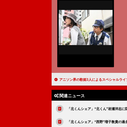
アニソン界の歌姫3人によるスペシャルライブが開催 米倉千尋、angela、Machic
関連ニュース
「北くんシェア」“北くん”岩瀬洋志に隠
「北くんシェア」“西野”増子敦貴の過