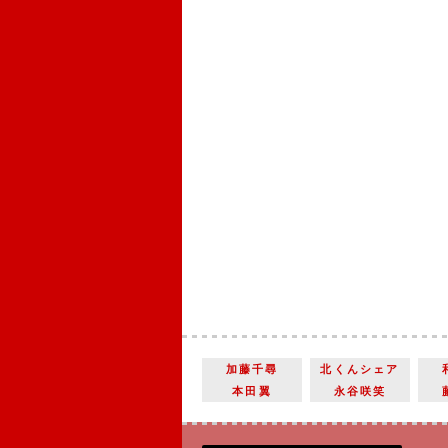
加藤千尋
北くんシェア
本田翼
永谷咲笑