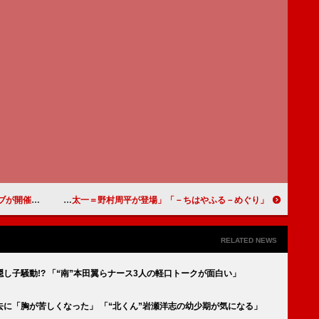
oが大阪堺に集結
「ちはやふる－めぐり－」「新＝新田真剣佑に続いて次週はいよいよ太一＝野村周平が登場！」「映画版のキャストはみんなすごいけど、めぐりのキャストも決して負けてないと思う」
RELATED NEWS
し子騒動!? 「“南”本田翼らナース3人の軽口トークが面白い」
去に「胸が苦しくなった」 「“北くん”岩瀬洋志の幼少期が気になる」