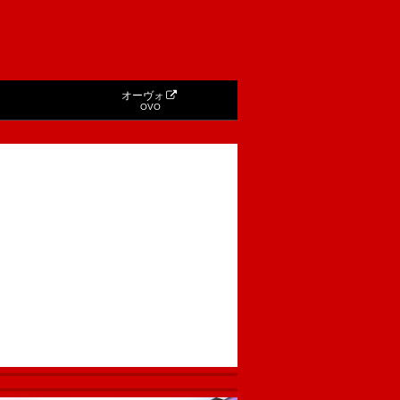
オーヴォ
OVO