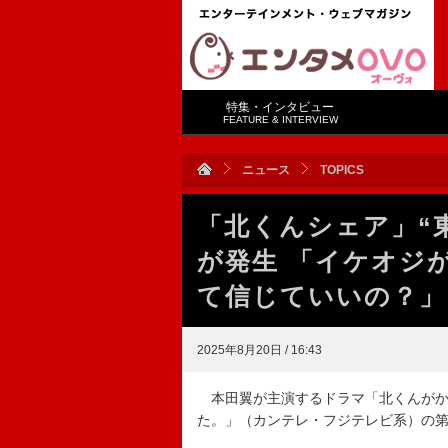
特集・インタビュー
FEATURE & INTERVIEW
ニュース
TOPICS
「北くんシェア」“
が発生 「イケオジ
て信じていいの？」
2025年8月20日 / 16:43
本田翼が主演するドラマ「北くんがか
た。」（カンテレ・フジテレビ系）の第