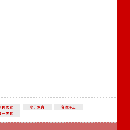
和田聰宏
増子敦貴
岩瀬洋志
藤井美菜