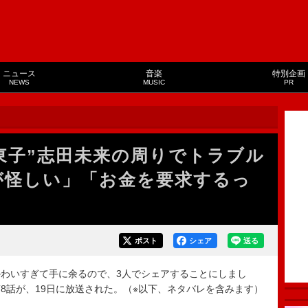
ニュース
音楽
特別企画
NEWS
MUSIC
PR
東子”志田未来の周りでトラブル
が怪しい」「お金を要求するっ
ポスト
シェア
送る
わいすぎて手に余るので、3人でシェアすることにしまし
8話が、19日に放送された。（※以下、ネタバレを含みます）