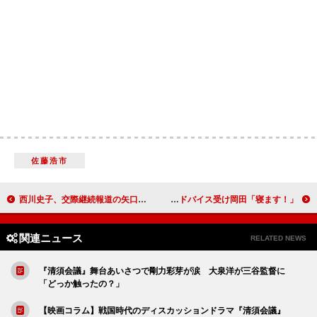
佐藤浩市
西川史子、交際継続報道の矢口にアドバイス 「下半身の生活習慣、見直したら？」
大河ドラマ、綾瀬から岡田にバトンタッチ “先輩”のアドバイス受け岡田「寝ます！」
関連ニュース
RELATED NEWS
『清須会議』舞台あいさつで剛力彩芽が涙 大泉洋が三谷監督に
「どっか触ったの？」
【映画コラム】戦国時代のディスカッションドラマ『清須会議』