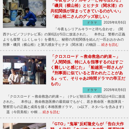
「今夜もシリアルキラーと待ち合わせ」
「磯貝（横山裕）とヒナタ（関水渚）の
共犯関係が深まってきているのがいい」
「縦山裕二さんのグッズ欲しい」
2026年8月6日
ドラマ
「今夜もシリアルキラーと待ち合わせ」（関
西テレビ／フジテレビ系）の第6話が5日に放送された。 本作は、警察の正義
よりも復讐（ふくしゅう）を優先し、秘密の共犯関係を結んだ一匹おおかみの
刑事・磯貝（横山裕）と第六感女子ヒナタ（関水渚）の物語 …
続きを読む
「クロスロード ～救命救急の約束～」
「人間関係、特に人を指導するのはすご
く難しいと感じた」「船越英一郎さんが
『刑事面に似ていると言われたことがあ
る』って、そりゃあ2時間ドラマの帝王だ
もの」
2026年8月6日
ドラマ
「クロスロード ～救命救急の約束～」（テレビ朝日系）の第5話が4日に放送
された。 本作は、救命救急医療の最前線でもがく、若き救命医・救急隊員・
警察官らの正義と成長を描く本格医療ドラマ。（※以下、ネタバレを含みます）
遥（今田美桜）や桐 …
続きを読む
「GTO」“鬼塚”反町隆史らが「告白大作