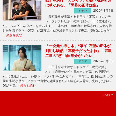
戦」を決行 「カジサックの娘・梶原叶渚
は華がある」「黒幕の正体は誰」
2026年8月4日
ドラマ
反町隆史が主演するドラマ「GTO」（カンテ
レ・フジテレビ系）の第3話が、3日に放送され
た。（※以下、ネタバレを含みます） 本作は、1998年に放送されて人気を博
した学園ドラマ「GTO」が28年ぶりに連続ドラマとして復活。50代になった“
…
続きを読む
「一次元の挿し木」“唯”白石聖の正体が
判明し騒然 「車椅子だったよね」「宗教
二世の“悠”山田涼介がつらい」
2026年8月3日
ドラマ
山田涼介が主演するドラマ「一次元の挿し
木」（読売テレビ・日本テレビ系）の第5話が、
2日に放送された。（※以下、ネタバレを含みます） 本作は、松下龍之介氏の
同名小説が原作。ヒマラヤ山中で発掘された200年前の人骨が、失踪した妹の
DNAと完 …
続きを読む
more »