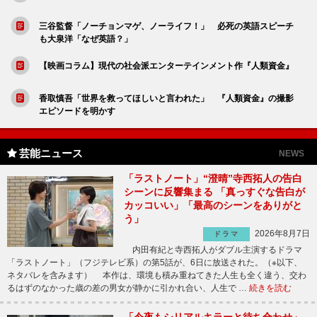
三谷監督「ノーチョンマゲ、ノーライフ！」 必死の英語スピーチ
も大泉洋「なぜ英語？」
【映画コラム】現代の社会派エンターテインメント作『人類資金』
香取慎吾「世界を救ってほしいと言われた」 『人類資金』の撮影
エピソードを明かす
芸能ニュース
NEWS
「ラストノート」“澄晴”寺西拓人の告白
シーンに反響集まる 「真っすぐな告白が
カッコいい」「最高のシーンをありがと
う」
2026年8月7日
ドラマ
内田有紀と寺西拓人がダブル主演するドラマ
「ラストノート」（フジテレビ系）の第5話が、6日に放送された。（※以下、
ネタバレを含みます） 本作は、環境も積み重ねてきた人生も全く違う、交わ
るはずのなかった歳の差の男女が静かに引かれ合い、人生で …
続きを読む