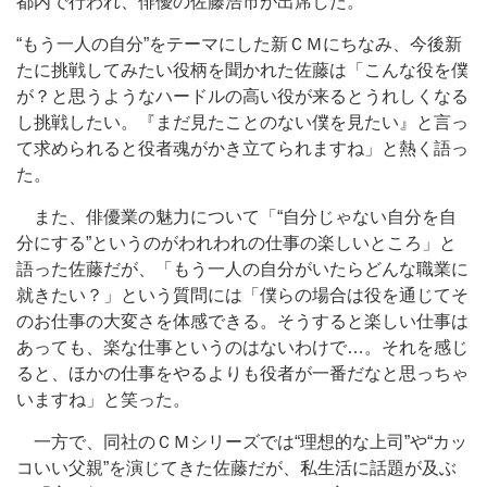
都内で行われ、俳優の佐藤浩市が出席した。
“もう一人の自分”をテーマにした新ＣＭにちなみ、今後新
たに挑戦してみたい役柄を聞かれた佐藤は「こんな役を僕
が？と思うようなハードルの高い役が来るとうれしくなる
し挑戦したい。『まだ見たことのない僕を見たい』と言っ
て求められると役者魂がかき立てられますね」と熱く語っ
た。
また、俳優業の魅力について「“自分じゃない自分を自
分にする”というのがわれわれの仕事の楽しいところ」と
語った佐藤だが、「もう一人の自分がいたらどんな職業に
就きたい？」という質問には「僕らの場合は役を通じてそ
のお仕事の大変さを体感できる。そうすると楽しい仕事は
あっても、楽な仕事というのはないわけで…。それを感じ
ると、ほかの仕事をやるよりも役者が一番だなと思っちゃ
いますね」と笑った。
一方で、同社のＣＭシリーズでは“理想的な上司”や“カッ
コいい父親”を演じてきた佐藤だが、私生活に話題が及ぶ