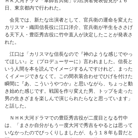
ＨＫ大河ドラマ「軍師官兵衛」の出演者発表会見が１６
日、東京都内で行われた。
会見では、新たな出演者として、官兵衛の運命を変えた
カリスマ・織田信長役に江口洋介、官兵衛が半生をささげ
る天下人・豊臣秀吉役に竹中直人が決定したことが発表さ
れた。
江口は「カリスマな信長なので『神のような感じでやっ
てほしい』と（プロデューサーに）言われました。信長と
いう人間を本を読んでイメージするんですけれど、まった
くイメージできなくて。この間衣装合わせでひげを付けた
瞬間に『あ、こういうやつか』と思いながら、ちょっと動
き始めた感じです。戦国を作り変えた男、トップを走った
男の生きざまを楽しんで演じられたらなと思っています」
と話した。
ＮＨＫ大河ドラマでの豊臣秀吉役が二度目となる竹中
は、「まさか自分がもう一度大河で秀吉をやるとは思って
いなかったのでびっくりしましたが、もう１８年も昔だと