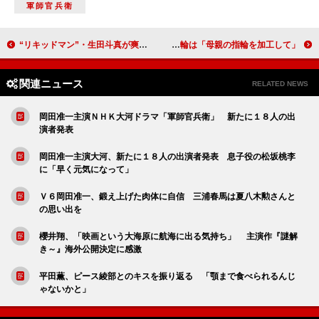
軍師官兵衛
“リキッドマン”・生田斗真が爽快アクション披露 激しく逆立つ地毛に照れ笑いも
ハマカーン浜谷、的中馬券を捨てられる！ 結婚指輪は「母親の指輪を加工して」
関連ニュース
RELATED NEWS
岡田准一主演ＮＨＫ大河ドラマ「軍師官兵衛」 新たに１８人の出
演者発表
岡田准一主演大河、新たに１８人の出演者発表 息子役の松坂桃李
に「早く元気になって」
Ｖ６岡田准一、鍛え上げた肉体に自信 三浦春馬は夏八木勲さんと
の思い出を
櫻井翔、「映画という大海原に航海に出る気持ち」 主演作『謎解
き～』海外公開決定に感激
平田薫、ピース綾部とのキスを振り返る 「顎まで食べられるんじ
ゃないかと」