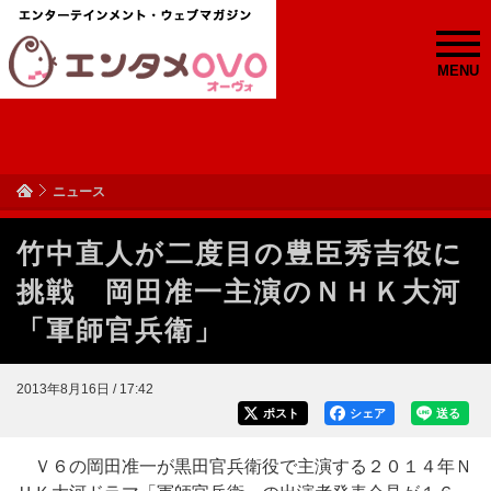
MENU
ニュース
竹中直人が二度目の豊臣秀吉役に
挑戦 岡田准一主演のＮＨＫ大河
「軍師官兵衛」
2013年8月16日 / 17:42
ポスト
シェア
送る
Ｖ６の岡田准一が黒田官兵衛役で主演する２０１４年Ｎ