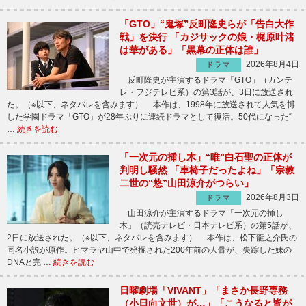
「GTO」“鬼塚”反町隆史らが「告白大作
戦」を決行 「カジサックの娘・梶原叶渚
は華がある」「黒幕の正体は誰」
2026年8月4日
ドラマ
反町隆史が主演するドラマ「GTO」（カンテ
レ・フジテレビ系）の第3話が、3日に放送され
た。（※以下、ネタバレを含みます） 本作は、1998年に放送されて人気を博
した学園ドラマ「GTO」が28年ぶりに連続ドラマとして復活。50代になった“
…
続きを読む
「一次元の挿し木」“唯”白石聖の正体が
判明し騒然 「車椅子だったよね」「宗教
二世の“悠”山田涼介がつらい」
2026年8月3日
ドラマ
山田涼介が主演するドラマ「一次元の挿し
木」（読売テレビ・日本テレビ系）の第5話が、
2日に放送された。（※以下、ネタバレを含みます） 本作は、松下龍之介氏の
同名小説が原作。ヒマラヤ山中で発掘された200年前の人骨が、失踪した妹の
DNAと完 …
続きを読む
日曜劇場「VIVANT」「まさか長野専務
（小日向文世）が…」「こうなると皆が