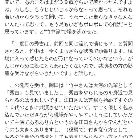
聞いて、あのころはまだ３９歳ぐらいで若かったんですよ
ね。わしも、もうじじいじゃからな～って思って。それも
若い頃からやるって聞いて、うわーまた走らなきゃなんな
いんだって思って。もう足もひざもボロボロで心配だ～と
思っています」と“竹中節”で場を沸かせた。
「二度目の秀吉は、前回と同じ流れで演じる？」と質問
されると、竹中は「全くまっさらな状態で頑張ります。現
場に入って感じたものが形になっていくのかなという。が
んじがらめに役にとらわれたくないので、共演者の方の影
響を受けながらいきたいです」と話した。
この発表を受け、岡田は「竹中さんは大河の先輩として
『秀吉』も見ていましたし、秀吉をやられるのを身近で見
られるのはうれしいです。江口さんは芝居を始めてすぐの
１０代のときに共演させていただいて。すごく優しく包み
込んでいただきながら現場がやりやすいようにしていただ
いて主演であるあり方というのを江口さんから学んだとい
うのも大きくありますし。（役柄で）付き従う方として、
やるのは自分の感情としても素直にやりやすい方々なので