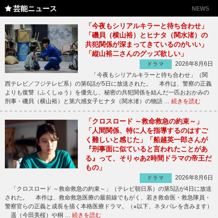
芸能ニュース
NEWS
「今夜もシリアルキラーと待ち合わせ」
「磯貝（横山裕）とヒナタ（関水渚）の
共犯関係が深まってきているのがいい」
「縦山裕二さんのグッズ欲しい」
2026年8月6日
ドラマ
「今夜もシリアルキラーと待ち合わせ」（関
西テレビ／フジテレビ系）の第6話が5日に放送された。 本作は、警察の正義
よりも復讐（ふくしゅう）を優先し、秘密の共犯関係を結んだ一匹おおかみの
刑事・磯貝（横山裕）と第六感女子ヒナタ（関水渚）の物語 …
続きを読む
「クロスロード ～救命救急の約束～」
「人間関係、特に人を指導するのはすご
く難しいと感じた」「船越英一郎さんが
『刑事面に似ていると言われたことがあ
る』って、そりゃあ2時間ドラマの帝王だ
もの」
2026年8月6日
ドラマ
「クロスロード ～救命救急の約束～」（テレビ朝日系）の第5話が4日に放送
された。 本作は、救命救急医療の最前線でもがく、若き救命医・救急隊員・
警察官らの正義と成長を描く本格医療ドラマ。（※以下、ネタバレを含みます）
遥（今田美桜）や桐 …
続きを読む