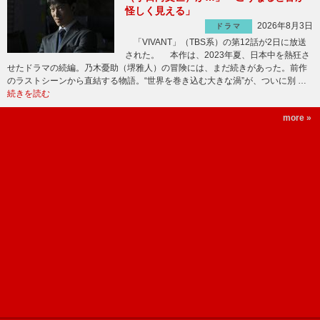
怪しく見える」
2026年8月3日
ドラマ
「VIVANT」（TBS系）の第12話が2日に放送
された。 本作は、2023年夏、日本中を熱狂さ
せたドラマの続編。乃木憂助（堺雅人）の冒険には、まだ続きがあった。前作
のラストシーンから直結する物語。“世界を巻き込む大きな渦”が、ついに別 …
続きを読む
more »