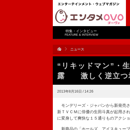
特集・インタビュー
FEATURE & INTERVIEW
ニュース
“リキッドマン”・
露 激しく逆立つ
2013年8月16日 / 14:26
モンデリーズ・ジャパンから新発売さ
新ＴＶＣＭに俳優の生田斗真が起用さ
に変身して爽快な１５通りものアクシ
新商品の「ホールズ アイスキューブ