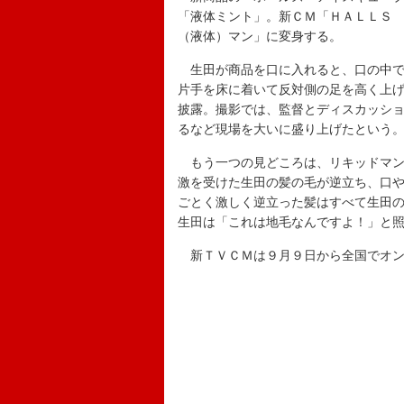
「液体ミント」。新ＣＭ「ＨＡＬＬＳ
（液体）マン」に変身する。
生田が商品を口に入れると、口の中で
片手を床に着いて反対側の足を高く上げ
披露。撮影では、監督とディスカッショ
るなど現場を大いに盛り上げたという
もう一つの見どころは、リキッドマン
激を受けた生田の髪の毛が逆立ち、口
ごとく激しく逆立った髪はすべて生田
生田は「これは地毛なんですよ！」と
新ＴＶＣＭは９月９日から全国でオン