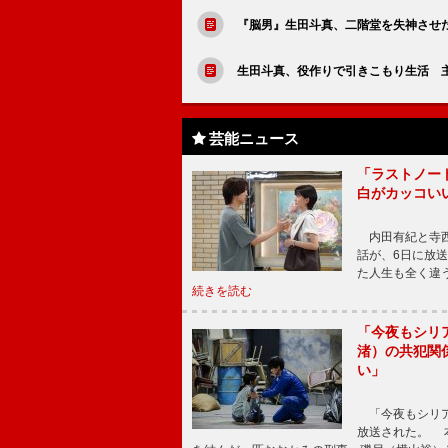
『脳男』生田斗真、二階堂を失神させ
生田斗真、役作りで引きこもり生活 
芸能ニュース
「ラストノー
白がカッコい
内田有紀と寺西
話が、6日に放
た人生も全く違
続きを読む
「今夜もシリ
渚）の共犯関
い」
「今夜もシリア
放送された。 