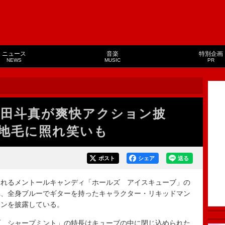
ニュース
音楽
特別企画
NEWS
MUSIC
PR
生田斗真が爽快アクション披
地毛に照れ笑いも
ポスト
シェア
送る
れるメントールキャンディ「ホールズ アイスキューブ」の
れ、全身ブルーでギターを持ったキャラクター・リキッドマン
ョンを披露している。
 シャープミント」の特長はキューブの中に閉じ込められた