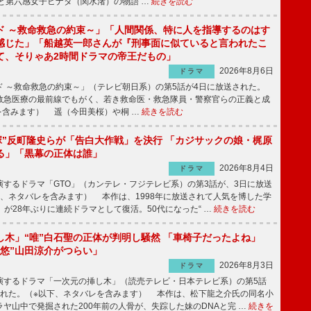
と第六感女子ヒナタ（関水渚）の物語 …
続きを読む
ド ～救命救急の約束～」「人間関係、特に人を指導するのはす
感じた」「船越英一郎さんが『刑事面に似ていると言われたこ
て、そりゃあ2時間ドラマの帝王だもの」
2026年8月6日
ドラマ
 ～救命救急の約束～」（テレビ朝日系）の第5話が4日に放送された。
急医療の最前線でもがく、若き救命医・救急隊員・警察官らの正義と成
を含みます） 遥（今田美桜）や桐 …
続きを読む
鬼塚”反町隆史らが「告白大作戦」を決行 「カジサックの娘・梶原
る」「黒幕の正体は誰」
2026年8月4日
ドラマ
するドラマ「GTO」（カンテレ・フジテレビ系）の第3話が、3日に放送
下、ネタバレを含みます） 本作は、1998年に放送されて人気を博した学
」が28年ぶりに連続ドラマとして復活。50代になった“ …
続きを読む
し木」“唯”白石聖の正体が判明し騒然 「車椅子だったよね」
“悠”山田涼介がつらい」
2026年8月3日
ドラマ
するドラマ「一次元の挿し木」（読売テレビ・日本テレビ系）の第5話
された。（※以下、ネタバレを含みます） 本作は、松下龍之介氏の同名小
ヤ山中で発掘された200年前の人骨が、失踪した妹のDNAと完 …
続きを