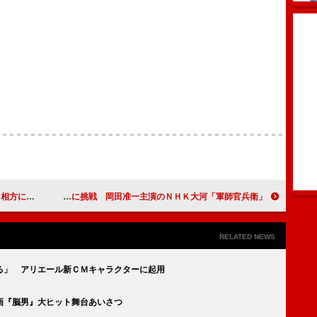
ざいません」
竹中直人が二度目の豊臣秀吉役に挑戦 岡田准一主演のＮＨＫ大河「軍師官兵衛」
RELATED NEWS
る」 アリエール新ＣＭキャラクターに起用
画『脳男』大ヒット舞台あいさつ