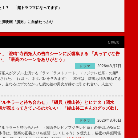
た！？ 「超トラウマになってます」
主演映画『脳男』に自信たっぷり
NEWS
ト」“澄晴”寺西拓人の告白シーンに反響集まる 「真っすぐな告
い」「最高のシーンをありがとう」
2026年8月7日
ドラマ
拓人がダブル主演するドラマ「ラストノート」（フジテレビ系）の第5
送された。（※以下、ネタバレを含みます） 本作は、環境も積み重ねてき
う、交わるはずのなかった歳の差の男女が静かに引かれ合い、人生で …
アルキラーと待ち合わせ」「磯貝（横山裕）とヒナタ（関水
係が深まってきているのがいい」「縦山裕二さんのグッズ欲し
2026年8月6日
ドラマ
ルキラーと待ち合わせ」（関西テレビ／フジテレビ系）の第6話が5日に
本作は、警察の正義よりも復讐（ふくしゅう）を優先し、秘密の共犯関係