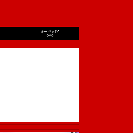
オーヴォ
OVO