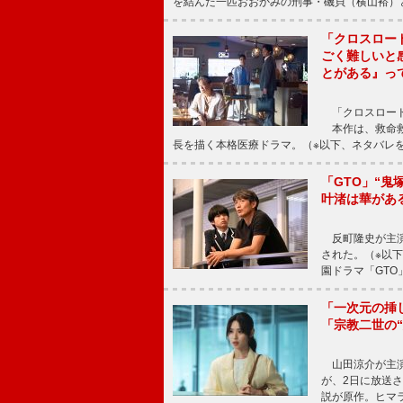
を結んだ一匹おおかみの刑事・磯貝（横山裕）
「クロスロー
ごく難しいと
とがある』っ
「クロスロード
本作は、救命救
長を描く本格医療ドラマ。（※以下、ネタバレ
「GTO」“
叶渚は華があ
反町隆史が主演
された。（※以
園ドラマ「GTO
「一次元の挿
「宗教二世の
山田涼介が主演
が、2日に放送
説が原作。ヒマラ