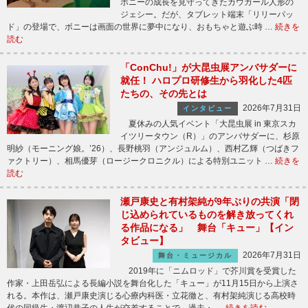
ボニーの成長を見守ってきたカウガール人形の
ジェシー。だが、タブレット端末「リリーパッ
ド」の登場で、ボニーは画面の世界に夢中になり、おもちゃと遊ぶ時 …
続きを
読む
「ConChu!」が大昆虫展アンバサダーに
就任！ ハロプロ研修生から羽化した4匹
たちの、その先とは
2026年7月31日
インタビュー
夏休みの人気イベント「大昆虫展 in 東京スカ
イツリータウン（R）」のアンバサダーに、杉原
明紗（モーニング娘。’26）、長野桃羽（アンジュルム）、西村乙輝（つばきフ
ァクトリー）、相馬優芽（ロージークロニクル）による特別ユニット …
続きを
読む
瀬戸康史と有村架純が9年ぶりの共演「閉
じ込められているものを解き放ってくれ
る作品になる」 舞台「キュー」【イン
タビュー】
2026年7月31日
舞台・ミュージカル
2019年に「ニムロッド」で芥川賞を受賞した
作家・上田岳弘による長編小説を舞台化した「キュー」が11月15日から上演さ
れる。本作は、瀬戸康史演じる心療内科医・立花徹と、有村架純演じる高校時
代の同級生・渡辺恭子の人生が交差することで、過去・ …
続きを読む