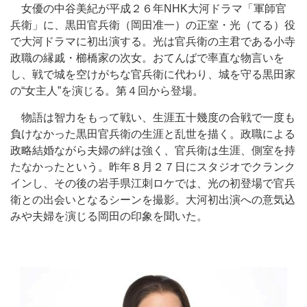
女優の中谷美紀が平成２６年NHK大河ドラマ「軍師官
兵衛」に、黒田官兵衛（岡田准一）の正室・光（てる）役
で大河ドラマに初出演する。光は官兵衛の主君である小寺
政職の縁戚・櫛橋家の次女。おてんばで率直な物言いを
し、戦で城を空けがちな官兵衛に代わり、城を守る黒田家
の“女主人”を演じる。第４回から登場。
物語は智力をもって戦い、生涯五十幾度の合戦で一度も
負けなかった黒田官兵衛の生涯と乱世を描く。政職による
政略結婚ながら夫婦の絆は強く、官兵衛は生涯、側室を持
たなかったという。昨年８月２７日にスタジオでクランク
インし、その後の岩手県江刺ロケでは、光の初登場で官兵
衛との出会いとなるシーンを撮影。大河初出演への意気込
みや夫婦を演じる岡田の印象を聞いた。