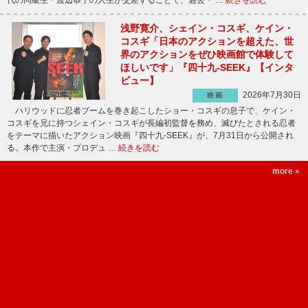
浅野寛介、シェイン・コスギ、ケイン・
コスギ「日本のアクションを超えた、世
界のアクションをぜひ映画館で体験して
ほしいです」『四十九-SEEK』【インタ
ビュー】
2026年7月30日
映画
ハリウッドに忍者ブームを巻き起こしたショー・コスギの息子で、ケイン・
コスギを兄に持つシェイン・コスギが長編初監督を務め、滅びたとされる忍者
をテーマに描いたアクション映画『四十九-SEEK』が、7月31日から公開され
る。本作で主演・プロデュ …
続きを読む
more »