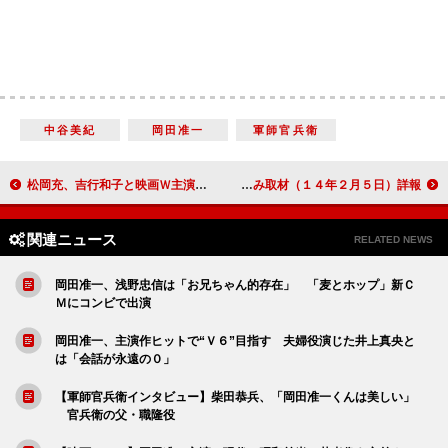
中谷美紀
岡田准一
軍師官兵衛
松岡充、吉行和子と映画Ｗ主演 『御手洗薫の愛と死』
舞台「なにわ侍 ハローＴＯＫＹＯ！！」囲み取材（１４年２月５日）詳報
関連ニュース
RELATED NEWS
岡田准一、浅野忠信は「お兄ちゃん的存在」 「麦とホップ」新Ｃ
Ｍにコンビで出演
岡田准一、主演作ヒットで“Ｖ６”目指す 夫婦役演じた井上真央と
は「会話が永遠の０」
【軍師官兵衛インタビュー】柴田恭兵、「岡田准一くんは美しい」
官兵衛の父・職隆役