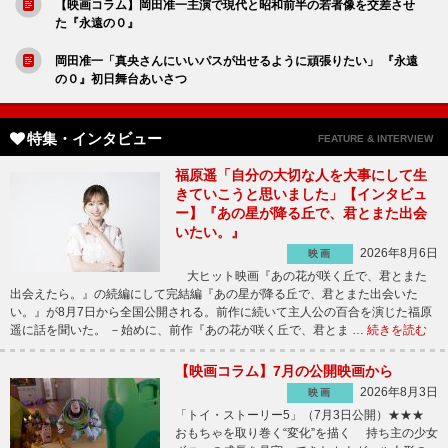
【映画コラム】岡田准一主演で現代と昭和前半の若者像を交差させ
た『永遠の０』
岡田准一「真央さんにいいパスが出せるように頑張りたい」 『永遠
の０』初日舞台あいさつ
特集・インタビュー
FEATURE & INTERVIEW
福原遥「自分の大切な人を大事にして生
きていこうと思いました」【インタビュ
ー】『あの星が降る丘で、君とまた出会
いたい。』
2026年8月6日
映画
大ヒット映画『あの花が咲く丘で、君とまた
出会えたら。』の続編にして完結編『あの星が降る丘で、君とまた出会いた
い。』が8月7日から全国公開される。前作に続いて主人公の百合を演じた福原
遥に話を聞いた。 －始めに、前作『あの花が咲く丘で、君とま …
続きを読む
【映画コラム】7月の公開映画から
2026年8月3日
映画
「トイ・ストーリー5」（7月3日公開）★★★
おもちゃを取り巻く“変化”を描く 持ち主の少女