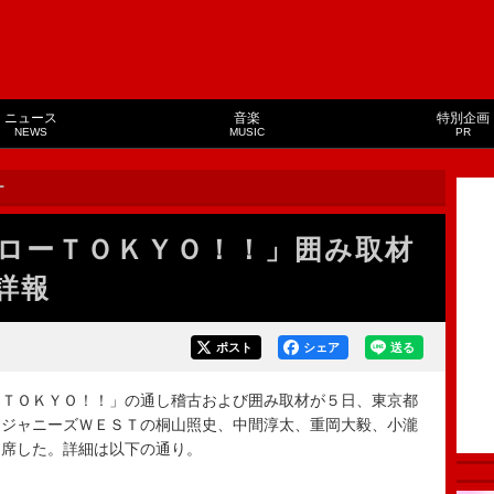
ニュース
音楽
特別企画
NEWS
MUSIC
PR
ー
ローＴＯＫＹＯ！！」囲み取材
詳報
ポスト
シェア
送る
ＴＯＫＹＯ！！」の通し稽古および囲み取材が５日、東京都
・ジャニーズＷＥＳＴの桐山照史、中間淳太、重岡大毅、小瀧
出席した。詳細は以下の通り。