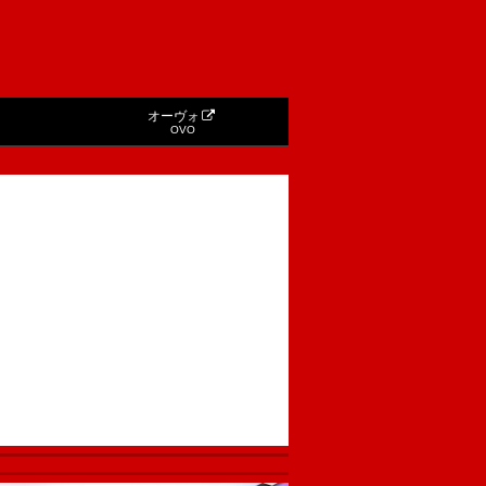
オーヴォ
OVO