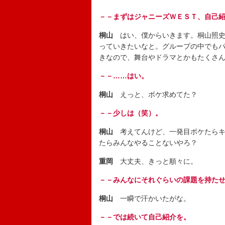
－－まずはジャニーズＷＥＳＴ、自己
桐山
はい、僕からいきます。桐山照史
っていきたいなと。グループの中でも
きなので、舞台やドラマとかもたくさ
－－……はい。
桐山
えっと、ボケ求めてた？
－－少しは（笑）。
桐山
考えてんけど、一発目ボケたらキ
たらみんなやることないやろ？
重岡
大丈夫、きっと順々に。
－－みんなにそれぐらいの課題を持た
桐山
一瞬で汗かいたがな。
－－では続いて自己紹介を。