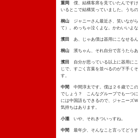
重岡
僕、結構客席を見ていたんですけ
いるとこで結構笑っていました。うち
桐山
ジャニーさん最近さ、笑いながら
て）。めっちゃ泣くよな。かわいいよ
濱田
あ、じゃあ僕は器用にこなせるん
桐山
濱ちゃん、それ自分で言うたらあ
濱田
自分が思っている以上に器用にこ
じで、すごく言葉を並べるのが下手く
す。
中間
中間淳太です。僕は２６歳でこの
でしょう？ こんなグループでも一つ
には中国語もできるので、ジャニーズ
気持ちはあります。
小瀧
いや、それきついっすね。
中間
最年少、そんなこと言ってどうす