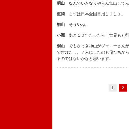
桐山
なんでいきなりやらん気出してん
重岡
まずは日本全国目指しましょ。
桐山
そうやね。
小瀧
あと１０年たったら（世界も）行
桐山
でもさっき神山がジャニーさんが付
で付けたし、７人にしたのも僕たちか
るのではないかなと思います。
1
2