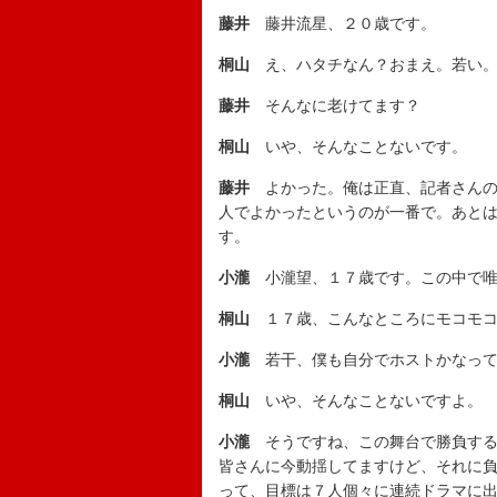
藤井
藤井流星、２０歳です。
桐山
え、ハタチなん？おまえ。若い。
藤井
そんなに老けてます？
桐山
いや、そんなことないです。
藤井
よかった。俺は正直、記者さんの
人でよかったというのが一番で。あと
す。
小瀧
小瀧望、１７歳です。この中で唯
桐山
１７歳、こんなところにモコモコ
小瀧
若干、僕も自分でホストかなっ
桐山
いや、そんなことないですよ。
小瀧
そうですね、この舞台で勝負する
皆さんに今動揺してますけど、それに
って、目標は７人個々に連続ドラマに