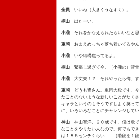
全員
いいね（大きくうなずく）。
桐山
出たーい。
小瀧
それをかなえられたらいいなと思
重岡
おまえめっちゃ落ち着いてるやん
小瀧
いや結構焦ってるよ。
桐山
緊張し過ぎて今、（小瀧の）背骨
小瀧
大丈夫！？ それやったら俺、す
重岡
どうも皆さん。重岡大毅です。今
たことのないような新しいことがたく
キャラというのもそうですしよく笑っ
に、いろいろなことにチャレンジして
神山
神山智洋、２０歳です。僕は歌で
なことをやりたい人なので。何でもで
は１８５センチぐらい……（階段を１