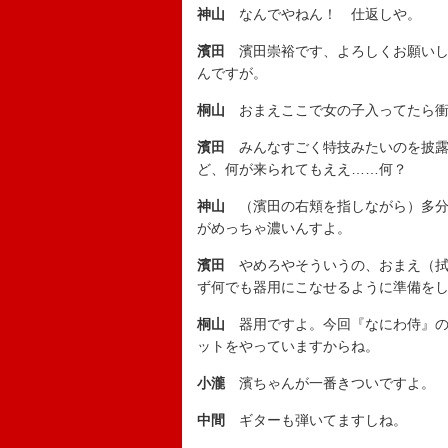
神山
なんでやねん！ 仕返しや。
濱田
濱田崇裕です、よろしくお願いし
んですが。
桐山
おまえここで女の子入ってたら衝
濱田
みんなすごく特技みたいのを披露
ど、何が来られてもええ……何？
神山
（濱田の右頬を指しながら）多分
がめっちゃ濃いんすよ。
濱田
やめろやそういうの、おまえ（拭
ず何でも器用にこなせるように準備を
桐山
器用ですよ。今回『なにわ侍』の
ットをやっていますからね。
小瀧
濱ちゃんが一番きついですよ。
中間
ギターも弾いてますしね。