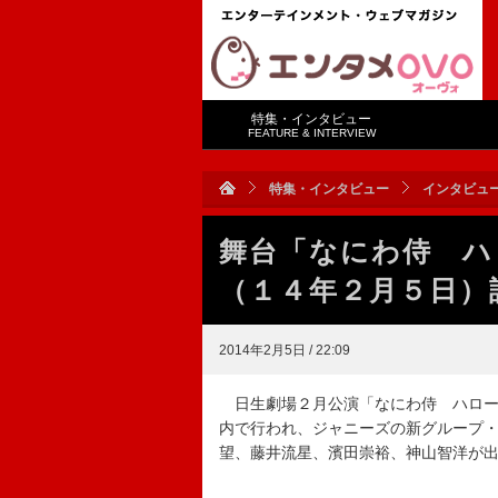
特集・インタビュー
FEATURE & INTERVIEW
特集・インタビュー
インタビュ
舞台「なにわ侍 ハ
（１４年２月５日）
2014年2月5日 / 22:09
日生劇場２月公演「なにわ侍 ハロー
内で行われ、ジャニーズの新グループ
望、藤井流星、濱田崇裕、神山智洋が