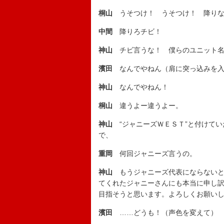
桐山
うそつけ！ うそつけ！ 降り
中間
降りろチビ！
神山
チビ言うな！ 僕らのユニット名っ
濱田
なんでやねん（肩に突っ込みを入
神山
なんでやねん！
桐山
違うよー違うよー。
神山
“ジャニーズＷＥＳＴ”と付けてい
で、
重岡
何回ジャニーズ言うの。
神山
もうジャニーズ代表にならないと
てくれたジャニーさんにも本当に申し
目指そうと思います。よろしくお願い
濱田
……どうも！（声色を変えて）