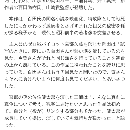
内で行われ、出演者の岡田准一、三浦春馬、井上真央、原
作者の百田尚樹氏、山崎貴監督が登壇した。
本作は、百田氏の同名小説を映画化。特攻隊として戦死
したにもかかわらず臆病者とさげすまれた祖父の秘密を孫
が探る様子から、現代と昭和前半の若者像を交差させる。
主人公のゼロ戦パイロット宮部久蔵を演じた岡田は「試
写のときに、隣にいる百田さんが熱い涙を流しているのを
見た。今皆さんがそれと同じ熱さを持っていることを舞台
の上から感じている。この作品に携われたことを誇りに思
っている。百田さんはもう７回見たと聞いたので、皆さん
もそれに負けないように何度も見てください」とあいさつ
した。
宮部の孫の佐伯健太郎を演じた三浦は「こんなに真剣に
戦争について考え、観客に届けたいと思った作品は初め
て。自分と（役が）リンクする部分も多かった。健太郎が
成長していく姿は、演じていても気持ちが良かった」と語
った。