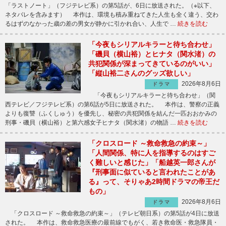
「ラストノート」（フジテレビ系）の第5話が、6日に放送された。（※以下、
ネタバレを含みます） 本作は、環境も積み重ねてきた人生も全く違う、交わ
るはずのなかった歳の差の男女が静かに引かれ合い、人生で …
続きを読む
「今夜もシリアルキラーと待ち合わせ」
「磯貝（横山裕）とヒナタ（関水渚）の
共犯関係が深まってきているのがいい」
「縦山裕二さんのグッズ欲しい」
2026年8月6日
ドラマ
「今夜もシリアルキラーと待ち合わせ」（関
西テレビ／フジテレビ系）の第6話が5日に放送された。 本作は、警察の正義
よりも復讐（ふくしゅう）を優先し、秘密の共犯関係を結んだ一匹おおかみの
刑事・磯貝（横山裕）と第六感女子ヒナタ（関水渚）の物語 …
続きを読む
「クロスロード ～救命救急の約束～」
「人間関係、特に人を指導するのはすご
く難しいと感じた」「船越英一郎さんが
『刑事面に似ていると言われたことがあ
る』って、そりゃあ2時間ドラマの帝王だ
もの」
2026年8月6日
ドラマ
「クロスロード ～救命救急の約束～」（テレビ朝日系）の第5話が4日に放送
された。 本作は、救命救急医療の最前線でもがく、若き救命医・救急隊員・