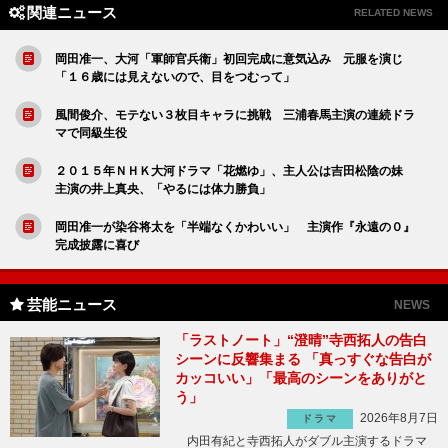
関連ニュース
RELATED NEWS
岡田准一、大河「軍師官兵衛」初回完成に意気込み 元服を演じ
「１６歳には見えないので、目をつむって」
風間俊介、モテない３枚目キャラに挑戦 三浦春馬主演の連続ドラ
マで同級生役
２０１５年ＮＨＫ大河ドラマ「花燃ゆ」、主人公は吉田松陰の妹
主演の井上真央、「やるには体力勝負」
岡田准一が染谷将太を「半端なくかわいい」 主演作『永遠の０』
完成披露に喜び
芸能ニュース
NEWS
「ラストノート」“澄晴”寺西拓人の告白
シーンに反響集まる 「真っすぐな告白が
カッコいい」「最高のシーンをありがと
う」
2026年8月7日
ドラマ
内田有紀と寺西拓人がダブル主演するドラマ