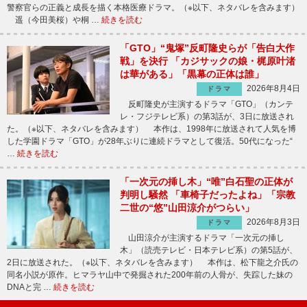
警察官らの正義と成長を描く本格医療ドラマ。（※以下、ネタバレを含みます）
遥（今田美桜）や桐 …
続きを読む
「GTO」“鬼塚”反町隆史らが「告白大作
戦」を決行 「カジサックの娘・梶原叶渚
は華がある」「黒幕の正体は誰」
2026年8月4日
ドラマ
反町隆史が主演するドラマ「GTO」（カンテ
レ・フジテレビ系）の第3話が、3日に放送され
た。（※以下、ネタバレを含みます） 本作は、1998年に放送されて人気を博
した学園ドラマ「GTO」が28年ぶりに連続ドラマとして復活。50代になった“
…
続きを読む
「一次元の挿し木」“唯”白石聖の正体が
判明し騒然 「車椅子だったよね」「宗教
二世の“悠”山田涼介がつらい」
2026年8月3日
ドラマ
山田涼介が主演するドラマ「一次元の挿し
木」（読売テレビ・日本テレビ系）の第5話が、
2日に放送された。（※以下、ネタバレを含みます） 本作は、松下龍之介氏の
同名小説が原作。ヒマラヤ山中で発掘された200年前の人骨が、失踪した妹の
DNAと完 …
続きを読む