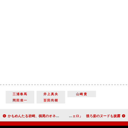
三浦春馬
井上真央
山崎貴
岡田准一
百田尚樹
かもめんたる岩崎、槙尾のオネエ疑惑に激怒 槙尾「トークで結果出してよ」と反撃
三浦翔平「モチーフはミケランジェロ」 後ろ姿のヌードも披露