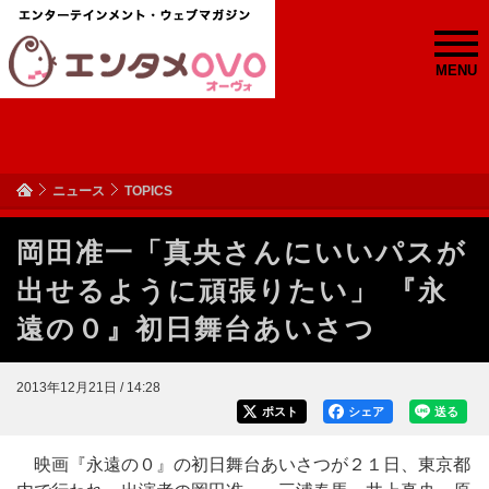
MENU
ニュース
TOPICS
岡田准一「真央さんにいいパスが
出せるように頑張りたい」 『永
遠の０』初日舞台あいさつ
2013年12月21日 / 14:28
ポスト
シェア
送る
映画『永遠の０』の初日舞台あいさつが２１日、東京都