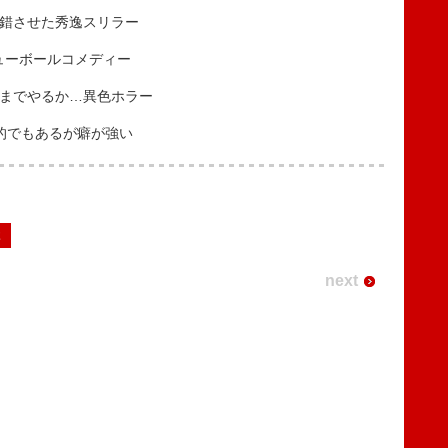
錯させた秀逸スリラー
リューボールコメディー
までやるか…異色ホラー
的でもあるが癖が強い
2
next