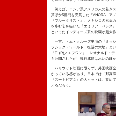
例えば、ロシア系アメリカ人の若きス
賞ほか5部門を受賞した『ANORA 
『ブルータリスト』、メキシコの麻薬
を歩む姿を描いた『エミリア・ペレス
といったインディーズ系の映画が超大
一方、トム・クルーズ主演の『ミッシ
ラシック・ワールド 復活の大地』と
『F1(R)／エフワン』、レオナルド
も公開されたが、興行成績は思いのほ
ハリウッド映画に限らず、外国映画全
かっている感があり、日本では「邦高
『ズートピア２』の大ヒットは、改め
えるだろう。