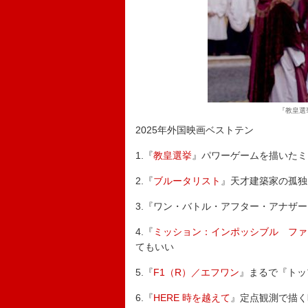
『教皇選挙』(
2025年外国映画ベストテン
1.『
教皇選挙
』パワーゲームを描いたミ
2.『
ブルータリスト
』天才建築家の孤独
3.『ワン・バトル・アフター・アナザー
4.『
ミッション：インポッシブル ファ
てもいい
5.『
F1（R）／エフワン
』まるで『トッ
6.『
HERE 時を越えて
』定点観測で描く