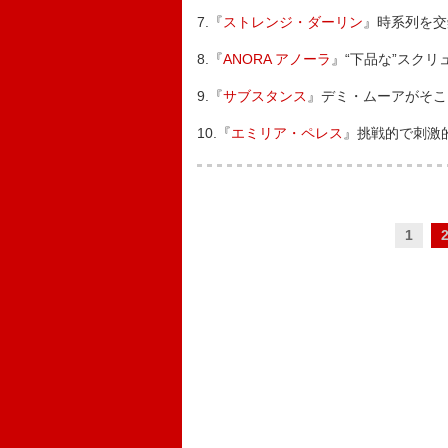
7.『
ストレンジ・ダーリン
』時系列を交
8.『
ANORA アノーラ
』“下品な”スク
9.『
サブスタンス
』デミ・ムーアがそこ
10.『
エミリア・ペレス
』挑戦的で刺激
1