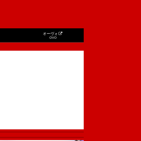
オーヴォ
OVO