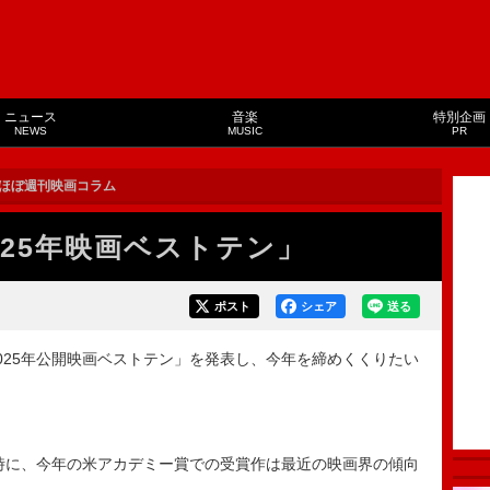
ニュース
音楽
特別企画
NEWS
MUSIC
PR
ほぼ週刊映画コラム
025年映画ベストテン」
ポスト
シェア
送る
25年公開映画ベストテン」を発表し、今年を締めくくりたい
時に、今年の米アカデミー賞での受賞作は最近の映画界の傾向
た。