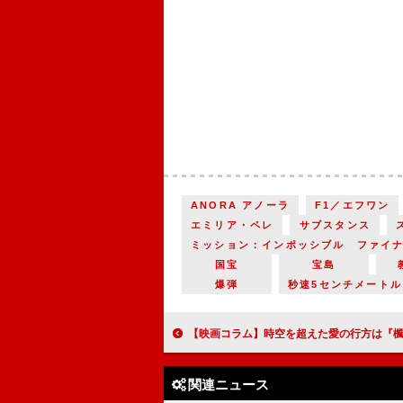
ANORA アノーラ
F1／エフワン
エミリア・ペレ
サブスタンス
ミッション：インポッシブル ファイ
国宝
宝島
爆弾
秒速5センチメートル
【映画コラム】時空を超えた愛の行方は『楓』『ビューティフル・ジャーニー ふたりの時空旅行』『
関連ニュース