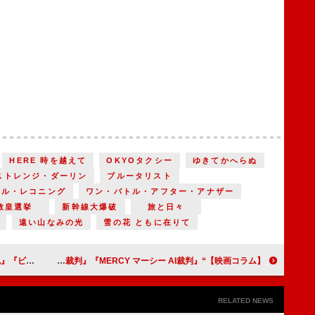
HERE 時を越えて
OKYOタクシー
ゆきてかへらぬ
ストレンジ・ダーリン
ブルータリスト
ナル・レコニング
ワン・バトル・アフター・アナザー
教皇選挙
新幹線大爆破
旅と日々
遠い山なみの光
雪の花 ともに在りて
星と月は天の穴』
【映画コラム】“異色裁判”映画『恋愛裁判』『MERCY マーシー AI裁判』
RELATED NEWS