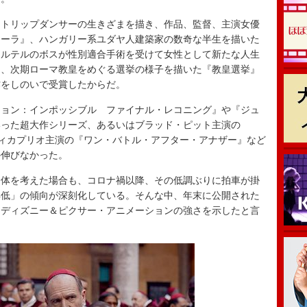
トリップダンサーの生きざまを描き、作品、監督、主演女優
アノーラ』、ハンガリー系ユダヤ人建築家の数奇な半生を描いた
カルテルのボスが性別適合手術を受けて女性として新たな人生
』、次期ローマ教皇をめぐる選挙の様子を描いた『教皇選挙』
作をしのいで受賞したからだ。
ョン：インポッシブル ファイナル・レコニング』や『ジュ
いった超大作シリーズ、あるいはブラッド・ピット主演の
・ディカプリオ主演の『ワン・バトル・アフター・アナザー』など
か伸びなかった。
体を考えた場合も、コロナ禍以降、その低調ぶりに拍車が掛
洋低」の傾向が深刻化している。そんな中、年末に公開された
てディズニー＆ピクサー・アニメーションの強さを示したと言