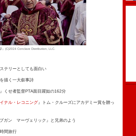
C)2024 Conclave Distribution, LLC.
ステリーとしても面白い
を描く一大叙事詩
』くせ者監督PTA面目躍如の162分
イナル・レコニング
』トム・クルーズにアカデミー賞を贈っ
プガン マーヴェリック』と兄弟のよう
時間旅行