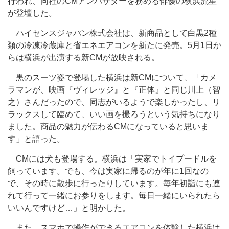
行われ、同社のCMアンバサダーを務める俳優の横浜流星
が登壇した。
ハイセンスジャパン株式会社は、新商品として白黒2種
類の冷凍冷蔵庫と省エネエアコンを新たに発売。5月1日か
らは横浜が出演する新CMが放映される。
黒のスーツ姿で登場した横浜は新CMについて、「カメ
ラマンが、映画『ヴィレッジ』と『正体』と同じ川上（智
之）さんだったので、同志がいるようで楽しかったし、リ
ラックスして臨めて、いい画を撮ろうという気持ちになり
ました。商品の魅力が伝わるCMになっていると思いま
す」と語った。
CMには犬も登場する。横浜は「実家でトイプードルを
飼っています。でも、今は実家に帰るのが年に1回なの
で、その時に散歩に行ったりしています。毎年初詣にも連
れて行って一緒にお参りをします。毎日一緒にいられたら
いいんですけど…」と明かした。
また、スマホで操作ができるエアコンを体験した横浜は