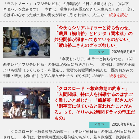
「ラストノート」（フジテレビ系）の第5話が、6日に放送された。（※以下、
ネタバレを含みます） 本作は、環境も積み重ねてきた人生も全く違う、交わ
るはずのなかった歳の差の男女が静かに引かれ合い、人生で …
続きを読む
「今夜もシリアルキラーと待ち合わせ」
「磯貝（横山裕）とヒナタ（関水渚）の
共犯関係が深まってきているのがいい」
「縦山裕二さんのグッズ欲しい」
2026年8月6日
ドラマ
「今夜もシリアルキラーと待ち合わせ」（関
西テレビ／フジテレビ系）の第6話が5日に放送された。 本作は、警察の正義
よりも復讐（ふくしゅう）を優先し、秘密の共犯関係を結んだ一匹おおかみの
刑事・磯貝（横山裕）と第六感女子ヒナタ（関水渚）の物語 …
続きを読む
「クロスロード ～救命救急の約束～」
「人間関係、特に人を指導するのはすご
く難しいと感じた」「船越英一郎さんが
『刑事面に似ていると言われたことがあ
る』って、そりゃあ2時間ドラマの帝王だ
もの」
2026年8月6日
ドラマ
「クロスロード ～救命救急の約束～」（テレビ朝日系）の第5話が4日に放送
された。 本作は、救命救急医療の最前線でもがく、若き救命医・救急隊員・