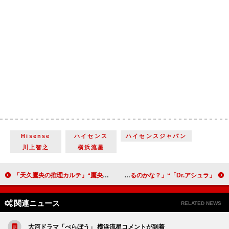
Hisense
ハイセンス
ハイセンスジャパン
川上智之
横浜流星
「天久鷹央の推理カルテ」“鷹央”橋本環奈が水神様の祟りを科学的に解明 「完成度が桁違いに高い気がする」「橋本環奈の演技が決まってる」
「Dr.アシュラ」“朱羅”松本若菜と“梵天”荒川良々が高難度手術で激突 「改心したっぽいしいいやつになるのかな？️」
関連ニュース
RELATED NEWS
大河ドラマ「べらぼう」 横浜流星コメントが到着