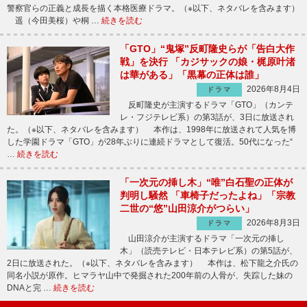
警察官らの正義と成長を描く本格医療ドラマ。（※以下、ネタバレを含みます）
遥（今田美桜）や桐 …
続きを読む
「GTO」“鬼塚”反町隆史らが「告白大作
戦」を決行 「カジサックの娘・梶原叶渚
は華がある」「黒幕の正体は誰」
2026年8月4日
ドラマ
反町隆史が主演するドラマ「GTO」（カンテ
レ・フジテレビ系）の第3話が、3日に放送され
た。（※以下、ネタバレを含みます） 本作は、1998年に放送されて人気を博
した学園ドラマ「GTO」が28年ぶりに連続ドラマとして復活。50代になった“
…
続きを読む
「一次元の挿し木」“唯”白石聖の正体が
判明し騒然 「車椅子だったよね」「宗教
二世の“悠”山田涼介がつらい」
2026年8月3日
ドラマ
山田涼介が主演するドラマ「一次元の挿し
木」（読売テレビ・日本テレビ系）の第5話が、
2日に放送された。（※以下、ネタバレを含みます） 本作は、松下龍之介氏の
同名小説が原作。ヒマラヤ山中で発掘された200年前の人骨が、失踪した妹の
DNAと完 …
続きを読む