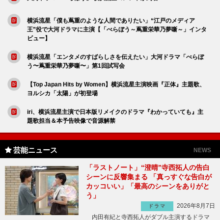
横浜流星「僕も蔦重のような人間でありたい」“江戸のメディア
王”役で大河ドラマに主演【「べらぼう～蔦重栄華乃夢噺～」インタ
ビュー】
横浜流星「エンタメのすばらしさを伝えたい」大河ドラマ「べらぼ
う〜蔦重栄華乃夢噺〜」第1回試写会
【Top Japan Hits by Women】横浜流星主演映画『正体』主題歌、
ヨルシカ「太陽」が初登場
iri、横浜流星主演で日本版リメイクのドラマ『わかっていても』主
題歌担当＆本予告映像で音源解禁
芸能ニュース
NEWS
「ラストノート」“澄晴”寺西拓人の告白
シーンに反響集まる 「真っすぐな告白が
カッコいい」「最高のシーンをありがと
う」
2026年8月7日
ドラマ
内田有紀と寺西拓人がダブル主演するドラマ