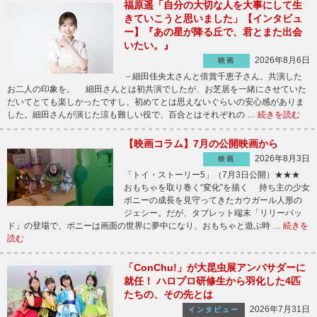
福原遥「自分の大切な人を大事にして生
きていこうと思いました」【インタビュ
ー】『あの星が降る丘で、君とまた出会
いたい。』
2026年8月6日
映画
－細田佳央太さんと倍賞千恵子さん。共演した
お二人の印象を。 細田さんとは初共演でしたが、お芝居を一緒にさせていた
だいてとても楽しかったですし、初めてとは思えないぐらいの安心感がありま
した。細田さんが演じた涼も難しい役で、百合とはそれぞれの …
続きを読む
【映画コラム】7月の公開映画から
2026年8月3日
映画
「トイ・ストーリー5」（7月3日公開）★★★
おもちゃを取り巻く“変化”を描く 持ち主の少女
ボニーの成長を見守ってきたカウガール人形の
ジェシー。だが、タブレット端末「リリーパッ
ド」の登場で、ボニーは画面の世界に夢中になり、おもちゃと遊ぶ時 …
続きを
読む
「ConChu!」が大昆虫展アンバサダーに
就任！ ハロプロ研修生から羽化した4匹
たちの、その先とは
2026年7月31日
インタビュー