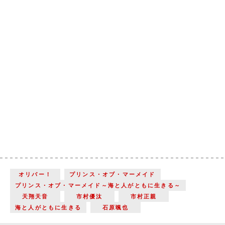
オリバー！
プリンス・オブ・マーメイド
プリンス・オブ・マーメイド～海と人がともに生きる～
天翔天音
市村優汰
市村正親
海と人がともに生きる
石原颯也