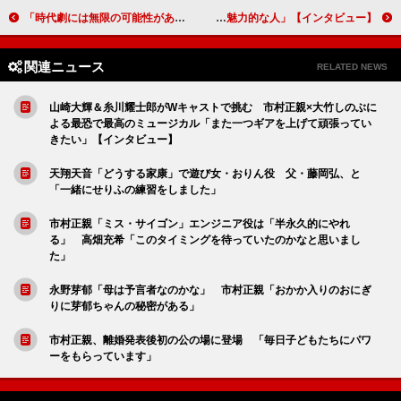
「時代劇には無限の可能性があると思います」『碁盤斬り』白石和彌監督【インタビュー】
松本穂香&犬飼貴丈&関口メンディー ドラマ「９５」主演の高橋海人は「唯一無二の魅力的な人」【インタビュー】
関連ニュース
RELATED NEWS
山崎大輝＆糸川耀士郎がWキャストで挑む 市村正親×大竹しのぶに
よる最恐で最高のミュージカル「また一つギアを上げて頑張ってい
きたい」【インタビュー】
天翔天音「どうする家康」で遊び女・おりん役 父・藤岡弘、と
「一緒にせりふの練習をしました」
市村正親「ミス・サイゴン」エンジニア役は「半永久的にやれ
る」 高畑充希「このタイミングを待っていたのかなと思いまし
た」
永野芽郁「母は予言者なのかな」 市村正親「おかか入りのおにぎ
りに芽郁ちゃんの秘密がある」
市村正親、離婚発表後初の公の場に登場 「毎日子どもたちにパワ
ーをもらっています」