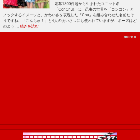
応募1800件超から生まれたユニット名 －
「ConChu!」は、昆虫の世界を「コンコン」と
ノックするイメージと、かわいさを表現した「Chu」を組み合わせた名前だそ
うですね。「こんちゅ！」と4人のあいさつにも使われていますが、ポーズはど
のよう …
続きを読む
more »