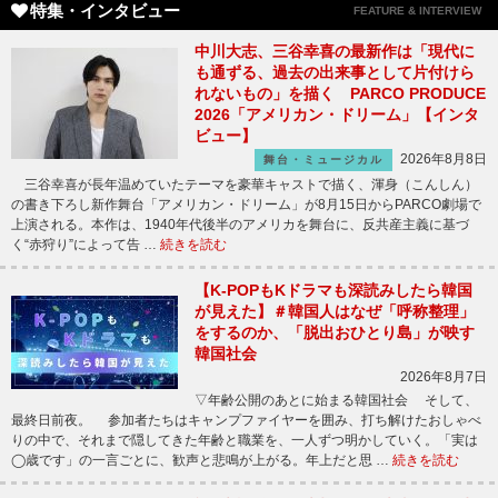
特集・インタビュー
FEATURE & INTERVIEW
中川大志、三谷幸喜の最新作は「現代に
も通ずる、過去の出来事として片付けら
れないもの」を描く PARCO PRODUCE
2026「アメリカン・ドリーム」【インタ
ビュー】
2026年8月8日
舞台・ミュージカル
三谷幸喜が長年温めていたテーマを豪華キャストで描く、渾身（こんしん）
の書き下ろし新作舞台「アメリカン・ドリーム」が8月15日からPARCO劇場で
上演される。本作は、1940年代後半のアメリカを舞台に、反共産主義に基づ
く“赤狩り”によって告 …
続きを読む
【K-POPもKドラマも深読みしたら韓国
が見えた】＃韓国人はなぜ「呼称整理」
をするのか、「脱出おひとり島」が映す
韓国社会
2026年8月7日
▽年齢公開のあとに始まる韓国社会 そして、
最終日前夜。 参加者たちはキャンプファイヤーを囲み、打ち解けたおしゃべ
りの中で、それまで隠してきた年齢と職業を、一人ずつ明かしていく。「実は
◯歳です」の一言ごとに、歓声と悲鳴が上がる。年上だと思 …
続きを読む