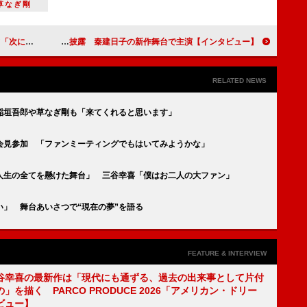
草なぎ剛
インタビュー】
石黒英雄「いつかたたいてみたいと思っていた」和太鼓を舞台で披露 秦建日子の新作舞台で主演【インタビュー】
RELATED NEWS
稲垣吾郎や草なぎ剛も「来てくれると思います」
会見参加 「ファンミーティングでもはいてみようかな」
人生の全てを懸けた舞台」 三谷幸喜「僕はお二人の大ファン」
」 舞台あいさつで“現在の夢”を語る
FEATURE & INTERVIEW
谷幸喜の最新作は「現代にも通ずる、過去の出来事として片付
」を描く PARCO PRODUCE 2026「アメリカン・ドリー
ビュー】