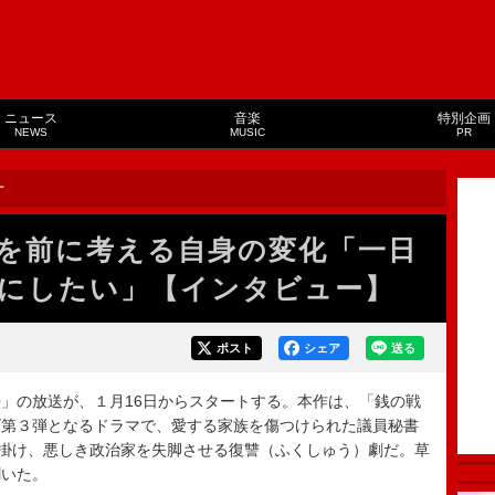
ニュース
音楽
特別企画
NEWS
MUSIC
PR
ー
を前に考える自身の変化「一日
にしたい」【インタビュー】
ポスト
シェア
送る
」の放送が、１月16日からスタートする。本作は、「銭の戦
ズ第３弾となるドラマで、愛する家族を傷つけられた議員秘書
仕掛け、悪しき政治家を失脚させる復讐（ふくしゅう）劇だ。草
聞いた。