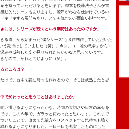
近感を持っていただけると思います。脚本を後藤法子さんが書
な感動的なシーンもありますし、鷲津がわなを仕掛けているの
、ドキドキする展開もあり、とても読むのが面白い脚本です。
ときには、シリーズが続くという期待はあったのですか。
る道」から始まった“僕シリーズ”も３作制作していただいた
という期待はしていました（笑）。今回、（「嘘の戦争」から）
、深みや成熟した姿が見せられたらいいなと思っています。
好きなので、それと同じように（笑）。
いるところは？
だけで、台本を読む時間も作れるので、そこは成熟したと思
の中で変わったと思うことはありましたか。
問い掛けるようになったかな。時間の大切さや日常の幸せを
味では、この６年で、ガラッと変わったと思います。これまで
近づいたことで、改めて先輩方をリスペクトする気持ちも強く
じ取れるようになりました。一日一日を充実したものにした