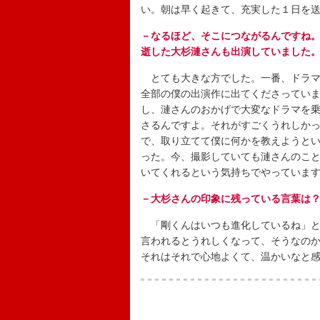
い。朝は早く起きて、充実した１日を
－なるほど、そこにつながるんですね。
逝した大杉漣さんも出演していました
とても大きな方でした。一番、ドラマ
全部の僕の出演作に出てくださってい
し、漣さんのおかげで大変なドラマを
さるんですよ。それがすごくうれしか
で、取り立てて僕に何かを教えようと
った。今、撮影していても漣さんのこ
いてくれるという気持ちでやっていま
－大杉さんの印象に残っている言葉は
「剛くんはいつも進化しているね」と
言われるとうれしくなって、そうなの
それはそれで心地よくて、温かいなと