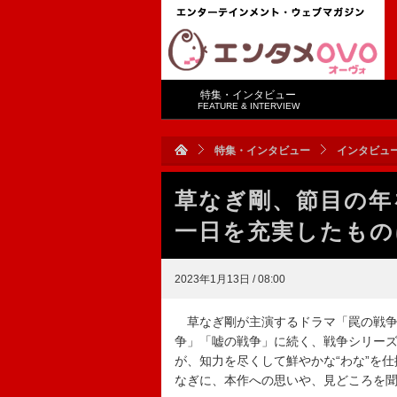
特集・インタビュー
FEATURE & INTERVIEW
特集・インタビュー
インタビュ
草なぎ剛、節目の年
一日を充実したもの
2023年1月13日 / 08:00
草なぎ剛が主演するドラマ「罠の戦争
争」「嘘の戦争」に続く、戦争シリー
が、知力を尽くして鮮やかな“わな”を
なぎに、本作への思いや、見どころを