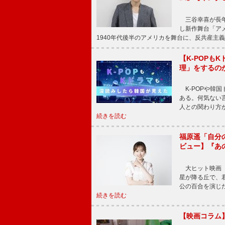
三谷幸喜が長年
し新作舞台「アメ
1940年代後半のアメリカを舞台に、反共産主義
【K-POP
理」をするの
K-POPや韓
ある。何気ない
人との関わり方
続きを読む
福原遥「自分
ビュー】『あ
大ヒット映画『
星が降る丘で、
公の百合を演じ
続きを読む
【映画コラム