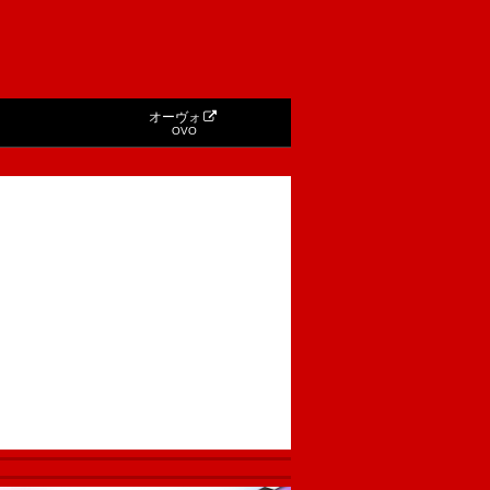
オーヴォ
OVO