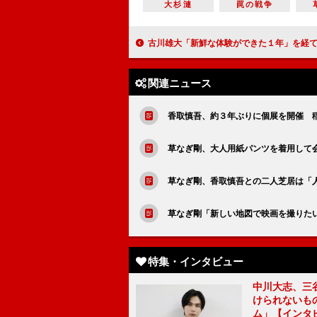
大杉漣
罠の戦争
古川雄大「新鮮な体験ができた１年」を経て「次に向かって一歩進んでいきたい」【
関連ニュース
香取慎吾、約３年ぶりに個展を開催 
草なぎ剛、大人用紙パンツを着用して
草なぎ剛、香取慎吾との二人芝居は「
草なぎ剛「新しい地図で映画を撮りたい
特集・インタビュー
中川大志、三
けられないもの
ム」【インタ