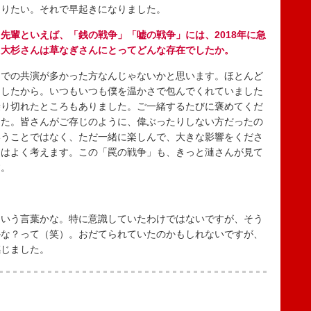
送りたい。それで早起きになりました。
先輩といえば、「銭の戦争」「嘘の戦争」には、2018年に急
。大杉さんは草なぎさんにとってどんな存在でしたか。
での共演が多かった方なんじゃないかと思います。ほとんど
ましたから。いつもいつも僕を温かさで包んでくれていました
乗り切れたところもありました。ご一緒するたびに褒めてくだ
った。皆さんがご存じのように、偉ぶったりしない方だったの
いうことではなく、ただ一緒に楽しんで、大きな影響をくださ
とはよく考えます。この「罠の戦争」も、きっと漣さんが見て
す。
？
いう言葉かな。特に意識していたわけではないですが、そう
かな？って（笑）。おだてられていたのかもしれないですが、
感じました。