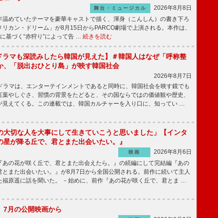
2026年8月8日
舞台・ミュージカル
温めていたテーマを豪華キャストで描く、渾身（こんしん）の書き下ろ
リカン・ドリーム」が8月15日からPARCO劇場で上演される。本作は、
に基づく“赤狩り”によって告 …
続きを読む
もKドラマも深読みしたら韓国が見えた】＃韓国人はなぜ「呼称整
か、「脱出おひとり島」が映す韓国社会
2026年8月7日
国ドラマは、エンターテインメントであると同時に、韓国社会を映す鏡でも
言葉やしぐさ、習慣の背景をたどると、その国ならではの価値観や歴史、
が見えてくる。この連載では、韓国カルチャーを入り口に、知ってい …
の大切な人を大事にして生きていこうと思いました」【インタ
の星が降る丘で、君とまた出会いたい。』
2026年8月6日
映画
あの花が咲く丘で、君とまた出会えたら。』の続編にして完結編『あの
君とまた出会いたい。』が8月7日から全国公開される。前作に続いて主人
た福原遥に話を聞いた。 －始めに、前作『あの花が咲く丘で、君とま …
】7月の公開映画から