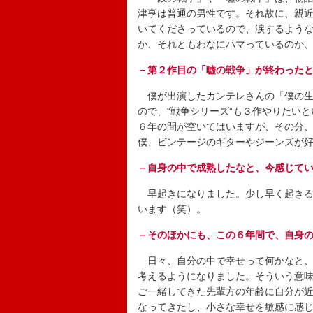
津亨は普通の男性です。それ故に、親
いてくださっているので、涙するよう
か、それともわなにハマっているのか
－第２作目の「嘘の戦争」が終わった
僕が出演したカンテレさんの「僕の生き
ので、“戦争シリーズ”も３作やりたい
６年の間が空いてはいますが、その分
僕、ビンテージのギターやジーンズが
－自身の中で成熟したなと、今感じて
早起きになりました。少し早く起きる
います（笑）。
－そのほかにも、この６年間で、自身
日々、自分の中で幸せって何かなと、
考えるようになりました。そういう意
ご一緒してきた先輩方の年齢に自分が
なってきたし、小さな幸せを敏感に感