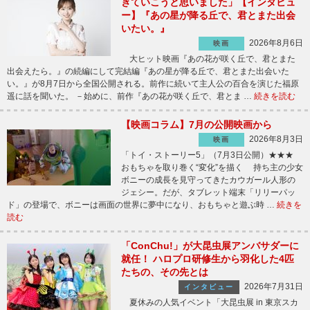
きていこうと思いました」【インタビュ
ー】『あの星が降る丘で、君とまた出会
いたい。』
2026年8月6日
映画
大ヒット映画『あの花が咲く丘で、君とまた
出会えたら。』の続編にして完結編『あの星が降る丘で、君とまた出会いた
い。』が8月7日から全国公開される。前作に続いて主人公の百合を演じた福原
遥に話を聞いた。 －始めに、前作『あの花が咲く丘で、君とま …
続きを読む
【映画コラム】7月の公開映画から
2026年8月3日
映画
「トイ・ストーリー5」（7月3日公開）★★★
おもちゃを取り巻く“変化”を描く 持ち主の少女
ボニーの成長を見守ってきたカウガール人形の
ジェシー。だが、タブレット端末「リリーパッ
ド」の登場で、ボニーは画面の世界に夢中になり、おもちゃと遊ぶ時 …
続きを
読む
「ConChu!」が大昆虫展アンバサダーに
就任！ ハロプロ研修生から羽化した4匹
たちの、その先とは
2026年7月31日
インタビュー
夏休みの人気イベント「大昆虫展 in 東京スカ