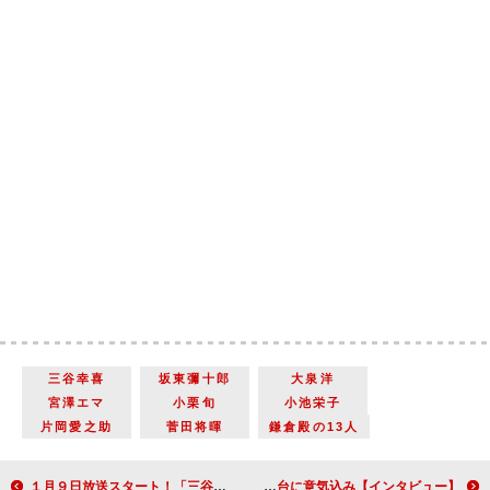
三谷幸喜
坂東彌十郎
大泉洋
宮澤エマ
小栗旬
小池栄子
片岡愛之助
菅田将暉
鎌倉殿の13人
１月９日放送スタート！「三谷作品の魅力は何といっても『エンターテインメント』。毎回、お客さんを大いに驚かせます」清水拓哉（制作統括）【「鎌倉殿の13人」インタビュー】
【インタビュー】舞台「六番目の小夜子」鈴木絢音（乃木坂46） 「気張らずに頑張りたい」と主演舞台に意気込み