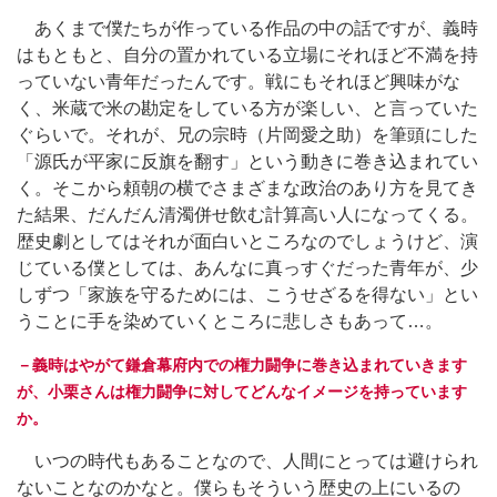
あくまで僕たちが作っている作品の中の話ですが、義時
はもともと、自分の置かれている立場にそれほど不満を持
っていない青年だったんです。戦にもそれほど興味がな
く、米蔵で米の勘定をしている方が楽しい、と言っていた
ぐらいで。それが、兄の宗時（片岡愛之助）を筆頭にした
「源氏が平家に反旗を翻す」という動きに巻き込まれてい
く。そこから頼朝の横でさまざまな政治のあり方を見てき
た結果、だんだん清濁併せ飲む計算高い人になってくる。
歴史劇としてはそれが面白いところなのでしょうけど、演
じている僕としては、あんなに真っすぐだった青年が、少
しずつ「家族を守るためには、こうせざるを得ない」とい
うことに手を染めていくところに悲しさもあって…。
－義時はやがて鎌倉幕府内での権力闘争に巻き込まれていきます
が、小栗さんは権力闘争に対してどんなイメージを持っています
か。
いつの時代もあることなので、人間にとっては避けられ
ないことなのかなと。僕らもそういう歴史の上にいるの