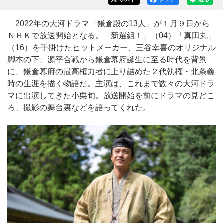
2022年の大河ドラマ「鎌倉殿の13人」が１月９日から
ＮＨＫで放送開始となる。「新選組！」（04）「真田丸」
（16）を手掛けたヒットメーカー、三谷幸喜のオリジナル
脚本の下、源平合戦から鎌倉幕府誕生に至る時代を背景
に、鎌倉幕府の最高権力者に上り詰めた２代執権・北条義
時の生涯を描く物語だ。主演は、これまで数々の大河ドラ
マに出演してきた小栗旬。放送開始を前にドラマの見どこ
ろ、撮影の舞台裏などを語ってくれた。