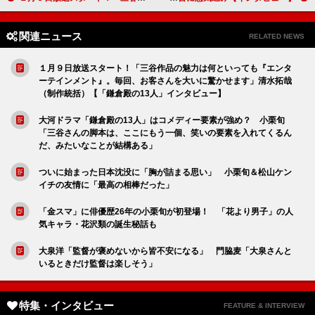
関連ニュース
RELATED NEWS
１月９日放送スタート！「三谷作品の魅力は何といっても『エンタ
ーテインメント』。毎回、お客さんを大いに驚かせます」清水拓哉
（制作統括）【「鎌倉殿の13人」インタビュー】
大河ドラマ「鎌倉殿の13人」はコメディー要素が強め？ 小栗旬
「三谷さんの脚本は、ここにもう一個、笑いの要素を入れてくるん
だ、みたいなことが結構ある」
ついに始まった日本沈没に「胸が詰まる思い」 小栗旬＆松山ケン
イチの友情に「最高の相棒だった」
「金スマ」に俳優歴26年の小栗旬が初登場！ 「花より男子」の人
気キャラ・花沢類の誕生秘話も
大泉洋「監督が褒めないから皆不安になる」 門脇麦「大泉さんと
いるときだけ監督は楽しそう」
特集・インタビュー
FEATURE & INTERVIEW