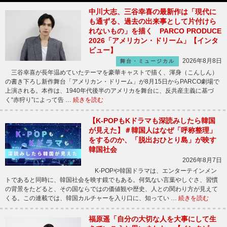
中川大志、三谷幸喜の最新作は「現代に
も通ずる、過去の出来事として片付けら
れないもの」を描く PARCO PRODUCE
2026「アメリカン・ドリーム」【インタ
ビュー】
2026年8月8日
舞台・ミュージカル
三谷幸喜が長年温めていたテーマを豪華キャストで描く、渾身（こんしん）
の書き下ろし新作舞台「アメリカン・ドリーム」が8月15日からPARCO劇場で
上演される。本作は、1940年代後半のアメリカを舞台に、反共産主義に基づ
く“赤狩り”によって告 …
続きを読む
【K-POPもKドラマも深読みしたら韓国
が見えた】＃韓国人はなぜ「呼称整理」
をするのか、「脱出おひとり島」が映す
韓国社会
2026年8月7日
K-POPや韓国ドラマは、エンターテインメン
トであると同時に、韓国社会を映す鏡でもある。何気ない言葉やしぐさ、習慣
の背景をたどると、その国ならではの価値観や歴史、人との関わり方が見えて
くる。この連載では、韓国カルチャーを入り口に、知ってい …
続きを読む
福原遥「自分の大切な人を大事にして生