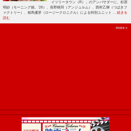
イツリータウン（R）」のアンバサダーに、杉原
明紗（モーニング娘。’26）、長野桃羽（アンジュルム）、西村乙輝（つばきフ
ァクトリー）、相馬優芽（ロージークロニクル）による特別ユニット …
続きを
読む
more »