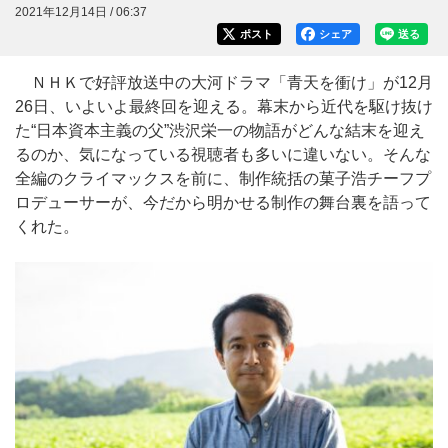
2021年12月14日 / 06:37
ポスト
シェア
送る
ＮＨＫで好評放送中の大河ドラマ「青天を衝け」が12月
26日、いよいよ最終回を迎える。幕末から近代を駆け抜け
た“日本資本主義の父”渋沢栄一の物語がどんな結末を迎え
るのか、気になっている視聴者も多いに違いない。そんな
全編のクライマックスを前に、制作統括の菓子浩チーフプ
ロデューサーが、今だから明かせる制作の舞台裏を語って
くれた。