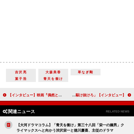
吉沢亮
大森美香
草なぎ剛
菓子浩
青天を衝け
【インタビュー】映画『偶然と想像』濱口竜介監督「なさそうだけどあるという、”もう一つの現実”を描いてみたかった」
【インタビュー】「風の向こうへ駆け抜けろ」中村蒼「競馬の見方はだいぶ変わりました」 平手友梨奈主演のドラマで調教師役
関連ニュース
RELATED NEWS
【大河ドラマコラム】「青天を衝け」第三十八回「栄一の嫡男」ク
ライマックスへと向かう渋沢栄一と徳川慶喜、主従のドラマ