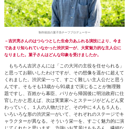
制作統括の菓子浩チーフプロデューサー
－吉沢亮さんのはつらつとした生命力あふれる演技により、今ま
であまり知られていなかった渋沢栄一が、大変魅力的な主人公に
なりました。菓子さんはどんな印象を受けましたか。
もちろん吉沢さんには「この大河の主役を任せられる」
と思ってお願いしたわけですが、その想像を遥かに超えて
くれました。渋沢栄一って、すごく難しい主人公だと思う
んです。そもそも13歳から91歳まで演じることが無理難
題ですし、百姓から幕臣、パリから帰国後に明治政府に仕
官したかと思えば、次は実業家へとステージがどんどん変
わっていく。１人の人物だけど、その中に４人も５人も、
いろいろな形の渋沢栄一がいて、それぞれのステージでキ
ャラクターが異なる。そういう栄一を、すごく魅力的に演
じてくれたと思います。力強いお芝居はもちろん、繊細な