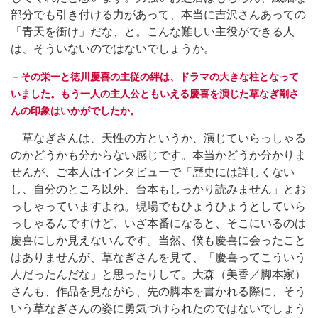
部分でも引き付ける力があって、本当に吉沢さんあっての
「青天を衝け」だな、と。こんな難しい主役ができる人
は、そういないのではないでしょうか。
－その栄一と徳川慶喜の主従の絆は、ドラマの大きな柱となって
いました。もう一人の主人公ともいえる慶喜を演じた草なぎ剛さ
んの印象はいかがでしたか。
草なぎさんは、天性の方というか、演じていらっしゃる
のかどうかも分からない感じです。本当かどうか分かりま
せんが、ご本人はインタビューで「歴史には詳しくない
し、自分のところ以外、台本もしっかり読みません」とお
っしゃっていますよね。現場でもひょうひょうとしていら
っしゃるんですけど、いざ本番になると、そこにいるのは
慶喜にしか見えないんです。当然、僕も慶喜に会ったこと
はありませんが、草なぎさんを見て、「慶喜ってこういう
人だったんだな」と思ったりして。大森（美香／脚本家）
さんも、作品を見ながら、先の脚本を書かれる際に、そう
いう草なぎさんの姿に勇気づけられたのではないでしょう