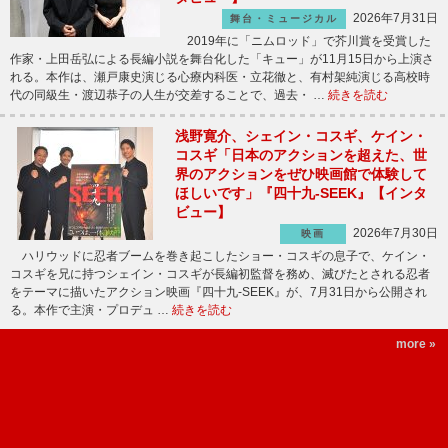
2026年7月31日
舞台・ミュージカル
2019年に「ニムロッド」で芥川賞を受賞した
作家・上田岳弘による長編小説を舞台化した「キュー」が11月15日から上演さ
れる。本作は、瀬戸康史演じる心療内科医・立花徹と、有村架純演じる高校時
代の同級生・渡辺恭子の人生が交差することで、過去・ …
続きを読む
浅野寛介、シェイン・コスギ、ケイン・
コスギ「日本のアクションを超えた、世
界のアクションをぜひ映画館で体験して
ほしいです」『四十九-SEEK』【インタ
ビュー】
2026年7月30日
映画
ハリウッドに忍者ブームを巻き起こしたショー・コスギの息子で、ケイン・
コスギを兄に持つシェイン・コスギが長編初監督を務め、滅びたとされる忍者
をテーマに描いたアクション映画『四十九-SEEK』が、7月31日から公開され
る。本作で主演・プロデュ …
続きを読む
more »