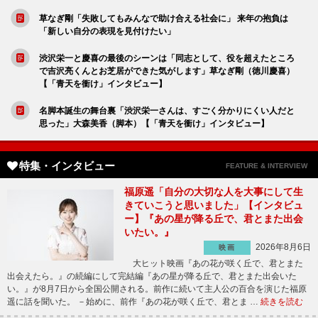
草なぎ剛「失敗してもみんなで助け合える社会に」 来年の抱負は
「新しい自分の表現を見付けたい」
渋沢栄一と慶喜の最後のシーンは「同志として、役を超えたところ
で吉沢亮くんとお芝居ができた気がします」草なぎ剛（徳川慶喜）
【「青天を衝け」インタビュー】
名脚本誕生の舞台裏「渋沢栄一さんは、すごく分かりにくい人だと
思った」大森美香（脚本）【「青天を衝け」インタビュー】
特集・インタビュー
FEATURE & INTERVIEW
福原遥「自分の大切な人を大事にして生
きていこうと思いました」【インタビュ
ー】『あの星が降る丘で、君とまた出会
いたい。』
2026年8月6日
映画
大ヒット映画『あの花が咲く丘で、君とまた
出会えたら。』の続編にして完結編『あの星が降る丘で、君とまた出会いた
い。』が8月7日から全国公開される。前作に続いて主人公の百合を演じた福原
遥に話を聞いた。 －始めに、前作『あの花が咲く丘で、君とま …
続きを読む