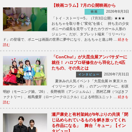
【映画コラム】7月の公開映画から
2026年8月3日
映画
「トイ・ストーリー5」（7月3日公開）★★★
おもちゃを取り巻く“変化”を描く 持ち主の少女
ボニーの成長を見守ってきたカウガール人形の
ジェシー。だが、タブレット端末「リリーパッ
ド」の登場で、ボニーは画面の世界に夢中になり、おもちゃと遊ぶ時 …
続きを
読む
「ConChu!」が大昆虫展アンバサダーに
就任！ ハロプロ研修生から羽化した4匹
たちの、その先とは
2026年7月31日
インタビュー
夏休みの人気イベント「大昆虫展 in 東京スカ
イツリータウン（R）」のアンバサダーに、杉原
明紗（モーニング娘。’26）、長野桃羽（アンジュルム）、西村乙輝（つばきフ
ァクトリー）、相馬優芽（ロージークロニクル）による特別ユニット …
続きを
読む
瀬戸康史と有村架純が9年ぶりの共演「閉
じ込められているものを解き放ってくれ
る作品になる」 舞台「キュー」【イン
タビュー】