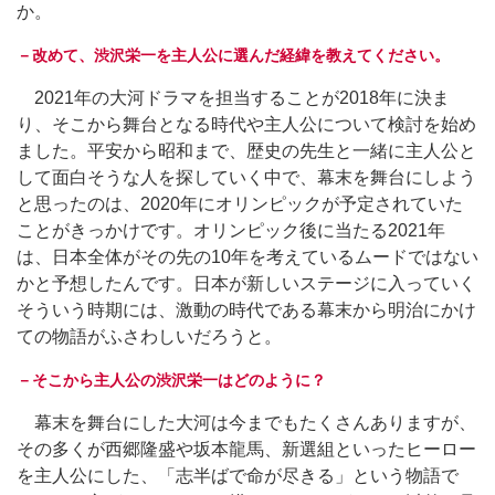
か。
－改めて、渋沢栄一を主人公に選んだ経緯を教えてください。
2021年の大河ドラマを担当することが2018年に決ま
り、そこから舞台となる時代や主人公について検討を始め
ました。平安から昭和まで、歴史の先生と一緒に主人公と
して面白そうな人を探していく中で、幕末を舞台にしよう
と思ったのは、2020年にオリンピックが予定されていた
ことがきっかけです。オリンピック後に当たる2021年
は、日本全体がその先の10年を考えているムードではない
かと予想したんです。日本が新しいステージに入っていく
そういう時期には、激動の時代である幕末から明治にかけ
ての物語がふさわしいだろうと。
－そこから主人公の渋沢栄一はどのように？
幕末を舞台にした大河は今までもたくさんありますが、
その多くが西郷隆盛や坂本龍馬、新選組といったヒーロー
を主人公にした、「志半ばで命が尽きる」という物語で