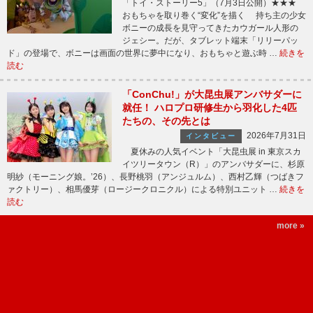
「トイ・ストーリー5」（7月3日公開）★★★
おもちゃを取り巻く“変化”を描く 持ち主の少女
ボニーの成長を見守ってきたカウガール人形の
ジェシー。だが、タブレット端末「リリーパッ
ド」の登場で、ボニーは画面の世界に夢中になり、おもちゃと遊ぶ時 …
続きを
読む
「ConChu!」が大昆虫展アンバサダーに
就任！ ハロプロ研修生から羽化した4匹
たちの、その先とは
2026年7月31日
インタビュー
夏休みの人気イベント「大昆虫展 in 東京スカ
イツリータウン（R）」のアンバサダーに、杉原
明紗（モーニング娘。’26）、長野桃羽（アンジュルム）、西村乙輝（つばきフ
ァクトリー）、相馬優芽（ロージークロニクル）による特別ユニット …
続きを
読む
more »