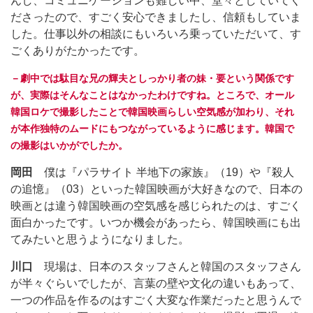
んし、コミュニケーションも難しい中、堂々としていてく
ださったので、すごく安心できましたし、信頼もしていま
した。仕事以外の相談にもいろいろ乗っていただいて、す
ごくありがたかったです。
－劇中では駄目な兄の輝夫としっかり者の妹・要という関係です
が、実際はそんなことはなかったわけですね。ところで、オール
韓国ロケで撮影したことで韓国映画らしい空気感が加わり、それ
が本作独特のムードにもつながっているように感じます。韓国で
の撮影はいかがでしたか。
岡田
僕は『パラサイト 半地下の家族』（19）や『殺人
の追憶』（03）といった韓国映画が大好きなので、日本の
映画とは違う韓国映画の空気感を感じられたのは、すごく
面白かったです。いつか機会があったら、韓国映画にも出
てみたいと思うようになりました。
川口
現場は、日本のスタッフさんと韓国のスタッフさん
が半々ぐらいでしたが、言葉の壁や文化の違いもあって、
一つの作品を作るのはすごく大変な作業だったと思うんで