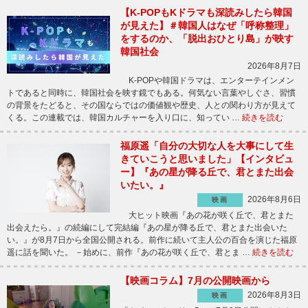
【K-POPもKドラマも深読みしたら韓国
が見えた】＃韓国人はなぜ「呼称整理」
をするのか、「脱出おひとり島」が映す
韓国社会
2026年8月7日
K-POPや韓国ドラマは、エンターテインメン
トであると同時に、韓国社会を映す鏡でもある。何気ない言葉やしぐさ、習慣
の背景をたどると、その国ならではの価値観や歴史、人との関わり方が見えて
くる。この連載では、韓国カルチャーを入り口に、知ってい …
続きを読む
福原遥「自分の大切な人を大事にして生
きていこうと思いました」【インタビュ
ー】『あの星が降る丘で、君とまた出会
いたい。』
2026年8月6日
映画
大ヒット映画『あの花が咲く丘で、君とまた
出会えたら。』の続編にして完結編『あの星が降る丘で、君とまた出会いた
い。』が8月7日から全国公開される。前作に続いて主人公の百合を演じた福原
遥に話を聞いた。 －始めに、前作『あの花が咲く丘で、君とま …
続きを読む
【映画コラム】7月の公開映画から
2026年8月3日
映画