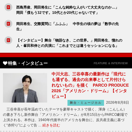
西島秀俊、岡田将生に「こんな純粋な人がいて大丈夫なのか…」
岡田「僕もう32です。10代とか20代じゃないです」
岡田将生、交際質問に「ふふふ」 中学生の頃の夢は「数学の先
生」
【インタビュー】舞台「物語なき、この世界。」岡田将生、憧れの
人・峯田和伸との共演に「これまでとは違うセッションになる」
特集・インタビュー
FEATURE & INTERVIEW
中川大志、三谷幸喜の最新作は「現代に
も通ずる、過去の出来事として片付けら
れないもの」を描く PARCO PRODUCE
2026「アメリカン・ドリーム」【インタ
ビュー】
2026年8月8日
舞台・ミュージカル
三谷幸喜が長年温めていたテーマを豪華キャストで描く、渾身（こんしん）
の書き下ろし新作舞台「アメリカン・ドリーム」が8月15日からPARCO劇場で
上演される。本作は、1940年代後半のアメリカを舞台に、反共産主義に基づ
く“赤狩り”によって告 …
続きを読む