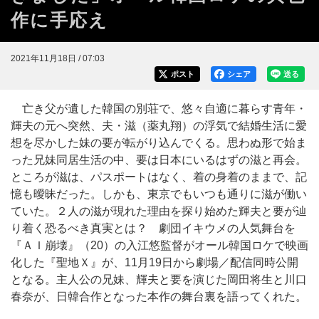
作に手応え
2021年11月18日 / 07:03
ポスト
シェア
送る
亡き父が遺した韓国の別荘で、悠々自適に暮らす青年・
輝夫の元へ突然、夫・滋（薬丸翔）の浮気で結婚生活に愛
想を尽かした妹の要が転がり込んでくる。思わぬ形で始ま
った兄妹同居生活の中、要は日本にいるはずの滋と再会。
ところが滋は、パスポートはなく、着の身着のままで、記
憶も曖昧だった。しかも、東京でもいつも通りに滋が働い
ていた。２人の滋が現れた理由を探り始めた輝夫と要が辿
り着く恐るべき真実とは？ 劇団イキウメの人気舞台を
『ＡＩ崩壊』（20）の入江悠監督がオール韓国ロケで映画
化した『聖地Ｘ』が、11月19日から劇場／配信同時公開
となる。主人公の兄妹、輝夫と要を演じた岡田将生と川口
春奈が、日韓合作となった本作の舞台裏を語ってくれた。