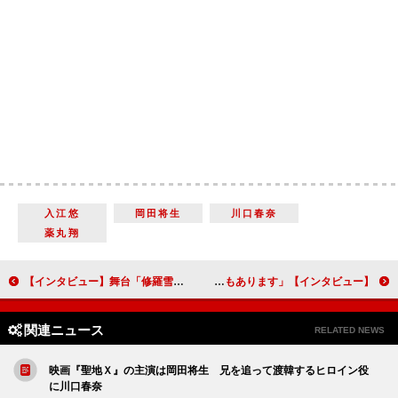
入江悠
岡田将生
川口春奈
薬丸翔
【インタビュー】舞台「修羅雪姫」今泉佑唯 約１年ぶりの女優復帰。休養期間を経て「視野が広がって、気持ちに余裕が持てるようになった」
【インタビュー】映画『ずっと独身でいるつもり？』稲葉友 一見、いい男風な彼氏役に「どこかでうらやましいと思う気持ちもあります」
関連ニュース
RELATED NEWS
映画『聖地Ｘ』の主演は岡田将生 兄を追って渡韓するヒロイン役
に川口春奈