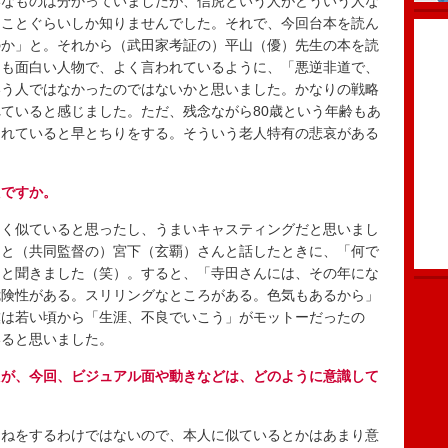
いなものは分かっていましたが、信虎という人がどういう人な
たことぐらいしか知りませんでした。それで、今回台本を読ん
のか」と。それから（武田家考証の）平山（優）先生の本を読
ても面白い人物で、よく言われているように、「悪逆非道で、
いう人ではなかったのではないかと思いました。かなりの戦略
ていると感じました。ただ、残念ながら80歳という年齢もあ
まれていると早とちりをする。そういう老人特有の悲哀がある
たですか。
く似ていると思ったし、うまいキャスティングだと思いまし
んと（共同監督の）宮下（玄覇）さんと話したときに、「何で
」と聞きました（笑）。すると、「寺田さんには、その年にな
危険性がある。スリリングなところがある。色気もあるから」
僕は若い頃から「生涯、不良でいこう」がモットーだったの
いると思いました。
たが、今回、ビジュアル面や動きなどは、どのように意識して
ねをするわけではないので、本人に似ているとかはあまり意