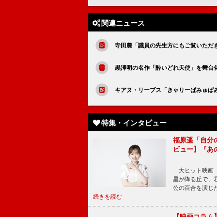
関連ニュース
寺田農「議員の先生方にもご覧いただ
黒澤明の名作「酔いどれ天使」を舞台
キアヌ・リーブス「きゃりーぱみゅぱ
特集・インタビュー
福原遥「自分
ビュー】『あ
大ヒット映画『
星が降る丘で、
公の百合を演じ
続きを読む
【映画コラム