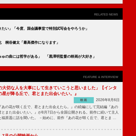
RELATED NEWS
きたい」「今度、国会議事堂で特別試写会をやろうか」
化 桐谷健太「最高傑作になります」
みゅの曲には哲学がある」 「黒澤明監督の映画が大好き」
FEATURE & INTERVIEW
の大切な人を大事にして生きていこうと思いました」【インタ
の星が降る丘で、君とまた出会いたい。』
2026年8月6日
映画
あの花が咲く丘で、君とまた出会えたら。』の続編にして完結編『あの
君とまた出会いたい。』が8月7日から全国公開される。前作に続いて主人
た福原遥に話を聞いた。 －始めに、前作『あの花が咲く丘で、君とま …
】7月の公開映画から