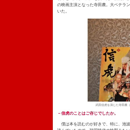
の映画主演となった寺田農。大ベテラ
いた。
武田信虎を演じた寺田農（
－信虎のことはご存じでしたか。
僕は本を読むのが好きで、特に、池波