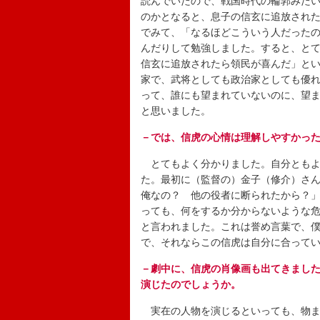
読んでいたので、戦国時代の輪郭みた
のかとなると、息子の信玄に追放され
でみて、「なるほどこういう人だった
んだりして勉強しました。すると、と
信玄に追放されたら領民が喜んだ」と
家で、武将としても政治家としても優れ
って、誰にも望まれていないのに、望
と思いました。
－では、信虎の心情は理解しやすかっ
とてもよく分かりました。自分ともよ
た。最初に（監督の）金子（修介）さ
俺なの？ 他の役者に断られたから？
っても、何をするか分からないような
と言われました。これは誉め言葉で、
で、それならこの信虎は自分に合って
－劇中に、信虎の肖像画も出てきまし
演じたのでしょうか。
実在の人物を演じるといっても、物ま