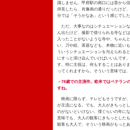
識しません。甲府駅の南口には昔から
拝見したら、肖像画の通りだったけど
分では「そうかなあ」という感じでし
ただ、大事なのはシチュエーションな
ん出たけど、撮影で借りられる寺など
入ったことがないような寺や、ちゃん
い、刀や絵、茶器なども、本物に近い
ういうシチュエーションを与えられる
にすっと溶け込んでいけばいいんです
す。特に主役は、何もすることはあり
ってくれますから。そういう意味では
－78歳での主演作。欧米ではベテラン
すね。
映画に限らず、テレビもそうですが、
が主流になる。でも、大人がきちっと
のがないといけない。僕ぐらいの年に
意味でも、大人の観客にきちっとした
観客も大人で、そういう映画がもっと