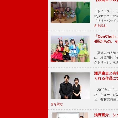
「トイ・ストーリ
の少女ボニーの
「リリーパッド
きを読む
「ConChu
4匹たちの、
夏休みの人気イ
に、杉原明紗（
クトリー）、相
瀬戸康史と有
くれる作品に
2019年に「
た「キュー」が
と、有村架純演
きを読む
浅野寛介、シ