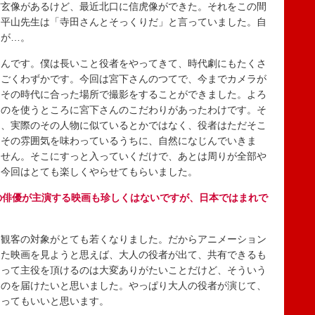
信玄像があるけど、最近北口に信虎像ができた。それをこの間
、平山先生は「寺田さんとそっくりだ」と言っていました。自
たが…。
んです。僕は長いこと役者をやってきて、時代劇にもたくさ
はごくわずかです。今回は宮下さんのつてで、今までカメラが
とその時代に合った場所で撮影をすることができました。よろ
ものを使うところに宮下さんのこだわりがあったわけです。そ
と、実際のその人物に似ているとかではなく、役者はただそこ
。その雰囲気を味わっているうちに、自然になじんでいきま
ません。そこにすっと入っていくだけで、あとは周りが全部や
、今回はとても楽しくやらせてもらいました。
の俳優が主演する映画も珍しくはないですが、日本ではまれで
観客の対象がとても若くなりました。だからアニメーション
した映画を見ようと思えば、大人の役者が出て、共有できるも
なって主役を頂けるのは大変ありがたいことだけど、そういう
ものを届けたいと思いました。やっぱり大人の役者が演じて、
あってもいいと思います。