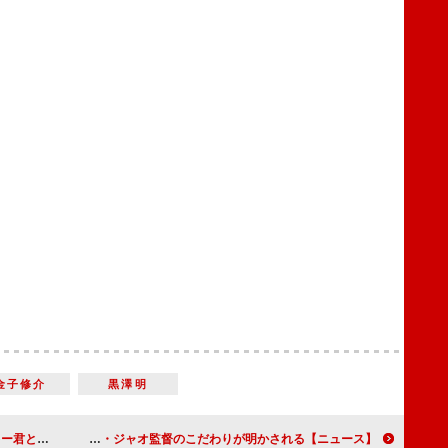
金子修介
黒澤明
ンキュンしています」
【ニュース】映画『エターナルズ』特別映像解禁 クロエ・ジャオ監督のこだわりが明かされる