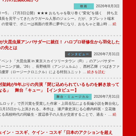
2026年8月3日
映画
ー5」（7月3日公開）★★★ おもちゃを取り巻く“変化”を描く 持ち主
成長を見守ってきたカウガール人形のジェシー。だが、タブレット端末
」の登場で、ボニーは画面の世界に夢中になり、おもちゃと遊ぶ時 …
続
!」が大昆虫展アンバサダーに就任！ ハロプロ研修生から羽化した
その先とは
2026年7月31日
インタビュー
ベント「大昆虫展 in 東京スカイツリータウン（R）」のアンバサダー
モーニング娘。’26）、長野桃羽（アンジュルム）、西村乙輝（つばきファ
馬優芽（ロージークロニクル）による特別ユニット …
続きを読む
村架純が9年ぶりの共演「閉じ込められているものを解き放って
なる」 舞台「キュー」【インタビュー】
2026年7月31日
舞台・ミュージカル
ニムロッド」で芥川賞を受賞した作家・上田岳弘による長編小説を舞台化し
11月15日から上演される。本作は、瀬戸康史演じる心療内科医・立花徹
じる高校時代の同級生・渡辺恭子の人生が交差することで、過去・ …
続
ェイン・コスギ、ケイン・コスギ「日本のアクションを超え