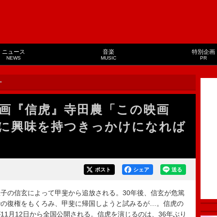
ニュース
音楽
特別企画
NEWS
MUSIC
PR
ー
画『信虎』寺田農「この映画
に興味を持つきっかけになれば
ポスト
シェア
送る
子の信玄によって甲斐から追放される。30年後、信玄が危篤
での復権をもくろみ、甲斐に帰国しようと試みるが…。信虎の
11月12日から全国公開される。信虎を演じるのは、36年ぶり