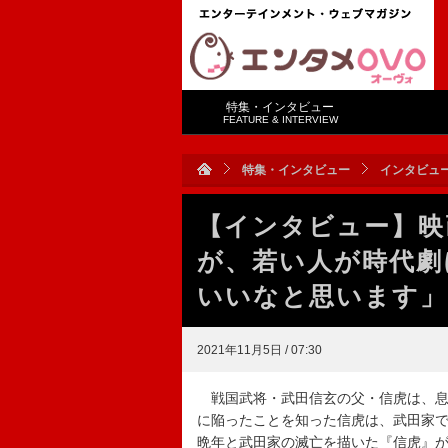
特集・インタビュー
FEATURE & INTERVIEW
特集・インタビュー
インタビュ
【インタビュー】映
が、若い人が時代劇
いいなと思います」
2021年11月5日 / 07:30
戦国武将・武田信玄の父・信虎は、息
に陥ったことを知った信虎は、武田家
晩年と武田家の滅亡を描いた『信虎』が