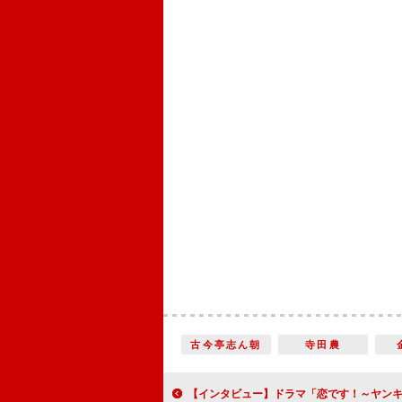
古今亭志ん朝
寺田農
【インタビュー】ドラマ「恋です！～ヤンキー君と白杖ガール～」茶尾店長役の古川雄大「ユキコと森生のピュアな恋に、僕自身もキュ