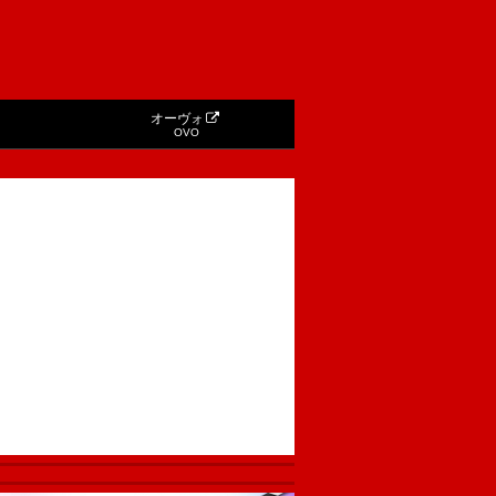
オーヴォ
OVO