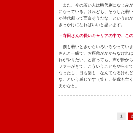
また、今の若い人は時代劇になじみが
になっている。けれども、そうした若
か時代劇って面白そうだな」というの
きっかけになればいいと思います。
－寺田さんの長いキャリアの中で、こ
僕も若いときからいろいろやっていま
さんと一緒で、お座敷がかからなけれ
れがやりたい」と言っても、声が掛か
ファーがきて、こういうことをやらせ
なったし、目も歯も…なんてなるけれ
な、という感じです（笑）。信虎も亡く
夫かなと。
1