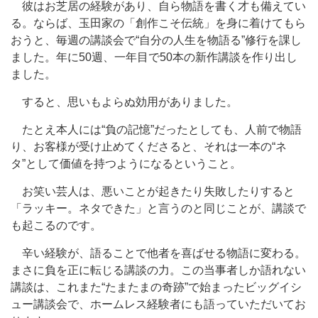
彼はお芝居の経験があり、自ら物語を書く才も備えてい
る。ならば、玉田家の「創作こそ伝統」を身に着けてもら
おうと、毎週の講談会で“自分の人生を物語る”修行を課し
ました。年に
50週
、一年目で50本の新作講談を作り出し
ました。
すると、思いもよらぬ効用がありました。
たとえ本人には“負の記憶”だったとしても、人前で物語
り、お客様が受け止めてくださると、それは一本の“ネ
タ”として価値を持つようになるということ。
お笑い芸人は、悪いことが起きたり失敗したりすると
「ラッキー。ネタできた」と言うのと同じことが、講談で
も起こるのです。
辛い経験が、語ることで他者を喜ばせる物語に変わる。
まさに負を正に転じる講談の力。この当事者しか語れない
講談は、これまた“たまたまの奇跡”で始まったビッグイシ
ュー講談会で、ホームレス経験者にも語っていただいてお