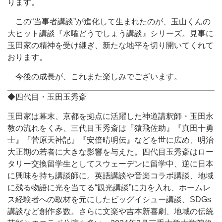
ります。
この“当事者講談”が進化して生まれたのが、玉山くんの
大ヒット講談『水曜どうでしょう講談』シリーズ。見事に
玉田家の精神を受け継ぎ、新たな地平を切り開いてくれて
おります。
今後の成長が、これまた楽しみでございます。
◆四代目・玉田玉秀斎
玉田家は幕末、京都を拠点に活躍した神道講釈師・玉田永
教の流れをくみ、三代目玉秀斎は『猿飛佐助』『真田十勇
士』『菅原天神記』『安倍晴明伝』などを世に広め、明治
大正期の若者に大きな影響を与えた。四代目玉秀斎はロー
タリー交換留学生としてスウェーデンに留学中、逆に日本
に興味を持ち講談師に。英語講談や音楽コラボ講談、地域
に残る物語に光を当てる“観光講談”に力を入れ、ホームレ
ス経験者への取材を元にしたビッグイシュー講談、
SDGs
講談など創作多数。
さらに文楽や吉本新喜劇、地域の伝統