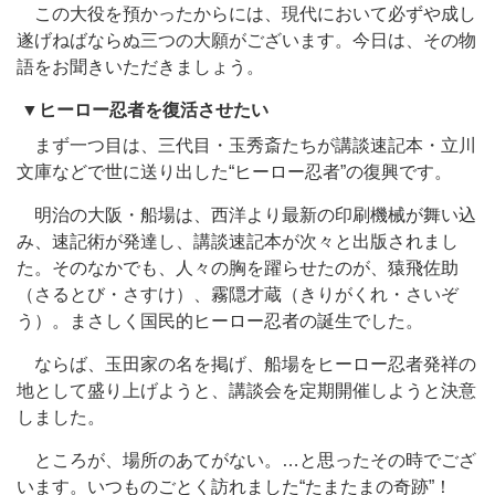
この大役を預かったからには、現代において必ずや成し
遂げねばならぬ三つの大願がございます。今日は、その物
語をお聞きいただきましょう。
▼
ヒーロー忍者を復活させたい
まず一つ目は、三代目・玉秀斎たちが講談速記本・立川
文庫などで世に送り出した“ヒーロー忍者”の復興です。
明治の大阪・船場は、西洋より最新の印刷機械が舞い込
み、速記術が発達し、講談速記本が次々と出版されまし
た。そのなかでも、人々の胸を躍らせたのが、猿飛佐助
（さるとび・さすけ）、霧隠才蔵（きりがくれ・さいぞ
う）。まさしく国民的ヒーロー忍者の誕生でした。
ならば、玉田家の名を掲げ、船場をヒーロー忍者発祥の
地として盛り上げようと、講談会を定期開催しようと決意
しました。
ところが、場所のあてがない。…と思ったその時でござ
います。いつものごとく訪れました“たまたまの奇跡”！