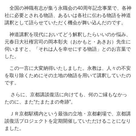
全国の神職有志が集う永職会の40周年記念事業で、各神
社に必要とされる物語、あるいは各社に伝わる物語を神道
講釈として語らせていただく機会が舞い込んだのです。
神道講釈を現代においてどう解釈したらいいのか悩み、
元春日大社権宮司の岡本彰夫（おかもと・あきお）先生に
伺いますと、「それは人を幸せにする物語」とのお言葉で
した。
この一言に大変納得いたしました。永教は、人々の不安
を取り除くためにその土地の物語を用いて講釈していたの
です。
さらに、京都講談復活に向けても、何のご縁もなかっ
たのに、また“たまたまの奇跡”。
ＪＲ京都駅構内という最強の立地・京都劇場で、京都講
談復活プロジェクトを定期開催していただけることになり
ました。