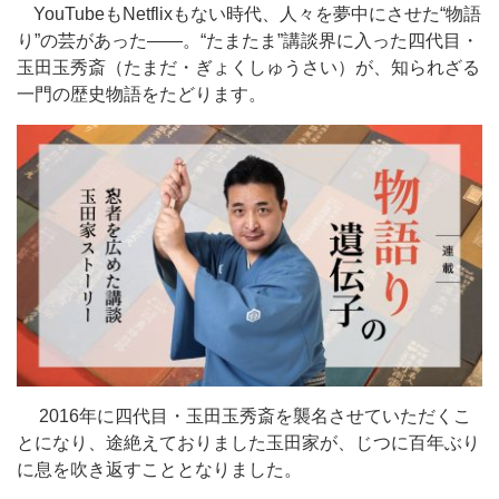
YouTube
も
Netflix
もない時代、人々を夢中にさせた
“
物語
り
”
の芸があった
——。“
たまたま
”
講談界に入った四代目・
玉田玉秀斎（たまだ・ぎょくしゅうさい）が、知られざる
一門の歴史物語をたどります。
2016年に四代目・玉田玉秀斎を襲名させて
いただくこ
とになり、途絶えておりました玉田家が、じつに百年ぶり
に息を吹き返すこととなりました。