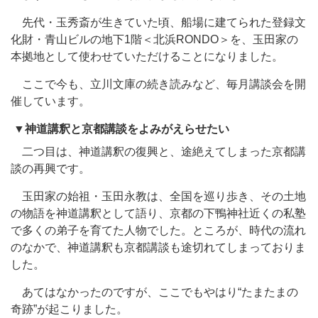
先代・玉秀斎が生きていた頃、船場に建てられた登録文
化財・青山ビルの地下1階＜北浜
RONDO
＞を、玉田家の
本拠地として使わせていただけることになりました。
ここで今も、立川文庫の続き読みなど、毎月講談会を開
催しています。
▼
神道講釈と京都講談をよみがえらせたい
二つ目は、神道講釈の復興と、途絶えてしまった京都講
談の再興です。
玉田家の始祖・玉田永教は、全国を巡り歩き、その土地
の物語を神道講釈として語り、京都の下鴨神社近くの私塾
で多くの弟子を育てた人物でした。ところが、時代の流れ
のなかで、神道講釈も京都講談も途切れてしまっておりま
した。
あてはなかったのですが、ここでもやはり“たまたまの
奇跡”が起こりました。