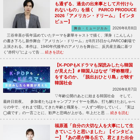
も通ずる、過去の出来事として片付けら
れないもの」を描く PARCO PRODUCE
2026「アメリカン・ドリーム」【インタ
ビュー】
2026年8月8日
舞台・ミュージカル
三谷幸喜が長年温めていたテーマを豪華キャストで描く、渾身（こんしん）
の書き下ろし新作舞台「アメリカン・ドリーム」が8月15日からPARCO劇場で
上演される。本作は、1940年代後半のアメリカを舞台に、反共産主義に基づ
く“赤狩り”によって告 …
続きを読む
【K-POPもKドラマも深読みしたら韓国
が見えた】＃韓国人はなぜ「呼称整理」
をするのか、「脱出おひとり島」が映す
韓国社会
2026年8月7日
▽年齢公開のあとに始まる韓国社会 そして、
最終日前夜。 参加者たちはキャンプファイヤーを囲み、打ち解けたおしゃべ
りの中で、それまで隠してきた年齢と職業を、一人ずつ明かしていく。「実は
◯歳です」の一言ごとに、歓声と悲鳴が上がる。年上だと思 …
続きを読む
福原遥「自分の大切な人を大事にして生
きていこうと思いました」【インタビュ
ー】『あの星が降る丘で、君とまた出会