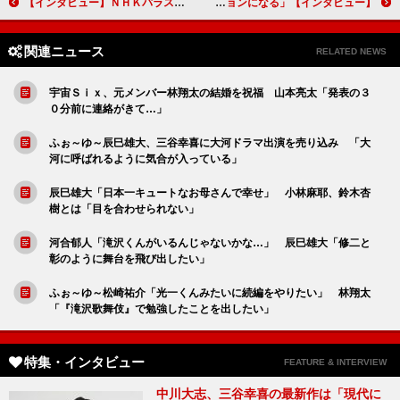
【インタビュー】ＮＨＫパラスポーツ×特撮ドラマ「超速パラヒーロー ガンディーン」奥野壮「撮影前の１カ月間は、車いすで生活をしました」
【インタビュー】舞台「物語なき、この世界。」岡田将生、憧れの人・峯田和伸との共演に「これまでとは違うセッションになる」
関連ニュース
RELATED NEWS
宇宙Ｓｉｘ、元メンバー林翔太の結婚を祝福 山本亮太「発表の３
０分前に連絡がきて…」
ふぉ～ゆ～辰巳雄大、三谷幸喜に大河ドラマ出演を売り込み 「大
河に呼ばれるように気合が入っている」
辰巳雄大「日本一キュートなお母さんで幸せ」 小林麻耶、鈴木杏
樹とは「目を合わせられない」
河合郁人「滝沢くんがいるんじゃないかな…」 辰巳雄大「修二と
彰のように舞台を飛び出したい」
ふぉ～ゆ～松崎祐介「光一くんみたいに続編をやりたい」 林翔太
「『滝沢歌舞伎』で勉強したことを出したい」
特集・インタビュー
FEATURE & INTERVIEW
中川大志、三谷幸喜の最新作は「現代に