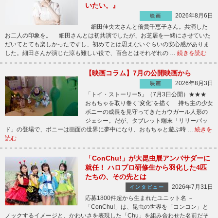
いたい。』
2026年8月6日
映画
－細田佳央太さんと倍賞千恵子さん。共演した
お二人の印象を。 細田さんとは初共演でしたが、お芝居を一緒にさせていた
だいてとても楽しかったですし、初めてとは思えないぐらいの安心感がありま
した。細田さんが演じた涼も難しい役で、百合とはそれぞれの …
続きを読む
【映画コラム】7月の公開映画から
2026年8月3日
映画
「トイ・ストーリー5」（7月3日公開）★★★
おもちゃを取り巻く“変化”を描く 持ち主の少女
ボニーの成長を見守ってきたカウガール人形の
ジェシー。だが、タブレット端末「リリーパッ
ド」の登場で、ボニーは画面の世界に夢中になり、おもちゃと遊ぶ時 …
続きを
読む
「ConChu!」が大昆虫展アンバサダーに
就任！ ハロプロ研修生から羽化した4匹
たちの、その先とは
2026年7月31日
インタビュー
応募1800件超から生まれたユニット名 －
「ConChu!」は、昆虫の世界を「コンコン」と
ノックするイメージと、かわいさを表現した「Chu」を組み合わせた名前だそ