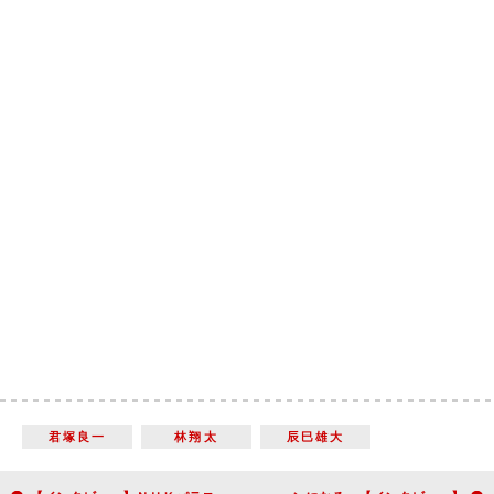
君塚良一
林翔太
辰巳雄大