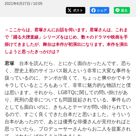
2021年6月27日 / 10:05
ポスト
シェア
送る
－ここからは、君塚さんにお話を伺います。君塚さんは、これま
で「踊る大捜査線」シリーズをはじめ、数々のドラマや映画を手
掛けてきましたが、舞台は本作が初演出になります。本作を演出
しようと思ったきっかけは？
君塚
台本を読んだら、とにかく面白かったんです。恐ら
く、歴史上初のサイコパス殺人という非常に大変な事件を
扱っているのに、テンポが良くて、ちょっと爽やかでキラ
キラしているところもあって、非常に魅力的な物語だと僕
は思います。それから、LGBTQに関しての問い掛けがあ
り、死刑の是非についても問題提起されている。事件もの
としても面白いのに、きちんとテーマが問い掛けられてい
るので、すごく良くできた台本だと思いました。そういう
台本があったので、あとは優秀な俳優さんが見付かればと
思っていたら、プロデューサーさんからお二人を提案され