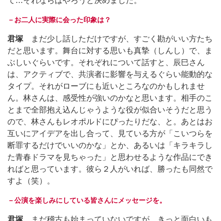
て…それならばやろうと決めました。
－お二人に実際に会った印象は？
君塚
まだ少し話しただけですが、すごく勘がいい方たち
だと思います。舞台に対する思いも真摯（しんし）で、ま
ぶしいぐらいです。それぞれについて話すと、辰巳さん
は、アクティブで、共演者に影響を与えるぐらい能動的な
タイプ。それがローブにも近いところなのかもしれませ
ん。林さんは、感受性が強いのかなと思います。相手のこ
とまで全部抱え込んじゃうような役が似合いそうだと思う
ので、林さんもレオポルドにぴったりだな、と。あとはお
互いにアイデアを出し合って、見ている方が「こいつらを
断罪するだけでいいのかな」とか、あるいは「キラキラし
た青春ドラマを見ちゃった」と思わせるような作品にでき
ればと思っています。彼ら２人がいれば、勝ったも同然で
すよ（笑）。
－公演を楽しみにしている皆さんにメッセージを。
君塚
まだ稽古も始まっていないですが、きっと面白いも