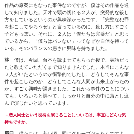
作品の原案にもなった事件なのですが、僕はその作品を通
して知りました。天才で頭の切れる２人が、突発的な殺し
方をしているというのが興味深かったです。「完璧な犯罪
を起こしてやろうぜ」と言っているのに、殺し方はすごく
子どもっぽい。それに、２人は「僕たちは完璧だ」と思っ
ているから、「僕らはバレない」ってなぜか自信を持って
いる。そのバランスの悪さに興味を持ちました。
林
僕は、今回、台本を読ませてもらった後で、実話だっ
たと教えていただくまで知りませんでした。本当にこんな
２人がいたというのが衝撃的でしたし、どうしてそんな事
件を起こしたのか、どうしてこんな人間が出来上がったの
か、すごく興味が湧きました。これから事件のことについ
ても、いろいろと調べて、しっかりと自分の中に落とし込
んで演じたいと思っています。
－恋人同士という役柄を演じることについては、率直にどんな気
持ちですか。
辰巳
僕たちは、若い頃、同じグループだったんですよ。