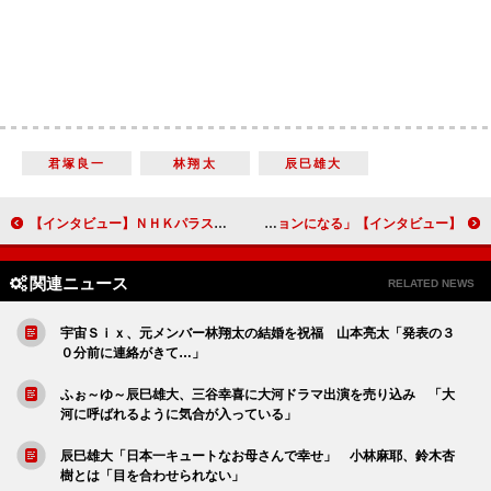
君塚良一
林翔太
辰巳雄大
【インタビュー】ＮＨＫパラスポーツ×特撮ドラマ「超速パラヒーロー ガンディーン」奥野壮「撮影前の１カ月間は、車いすで生活をしました」
【インタビュー】舞台「物語なき、この世界。」岡田将生、憧れの人・峯田和伸との共演に「これまでとは違うセッションになる」
関連ニュース
RELATED NEWS
宇宙Ｓｉｘ、元メンバー林翔太の結婚を祝福 山本亮太「発表の３
０分前に連絡がきて…」
ふぉ～ゆ～辰巳雄大、三谷幸喜に大河ドラマ出演を売り込み 「大
河に呼ばれるように気合が入っている」
辰巳雄大「日本一キュートなお母さんで幸せ」 小林麻耶、鈴木杏
樹とは「目を合わせられない」