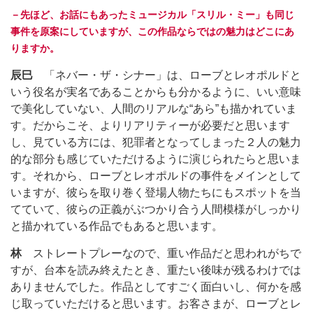
－先ほど、お話にもあったミュージカル「スリル・ミー」も同じ
事件を原案にしていますが、この作品ならではの魅力はどこにあ
りますか。
辰巳
「ネバー・ザ・シナー」は、ローブとレオポルドと
いう役名が実名であることからも分かるように、いい意味
で美化していない、人間のリアルな“あら”も描かれていま
す。だからこそ、よりリアリティーが必要だと思います
し、見ている方には、犯罪者となってしまった２人の魅力
的な部分も感じていただけるように演じられたらと思いま
す。それから、ローブとレオポルドの事件をメインとして
いますが、彼らを取り巻く登場人物たちにもスポットを当
てていて、彼らの正義がぶつかり合う人間模様がしっかり
と描かれている作品でもあると思います。
林
ストレートプレーなので、重い作品だと思われがちで
すが、台本を読み終えたとき、重たい後味が残るわけでは
ありませんでした。作品としてすごく面白いし、何かを感
じ取っていただけると思います。お客さまが、ローブとレ