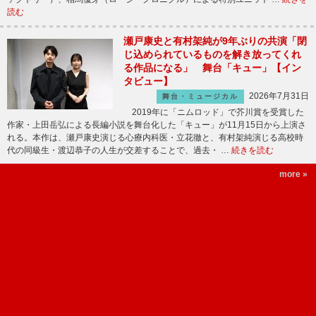
読む
瀬戸康史と有村架純が9年ぶりの共演「閉
じ込められているものを解き放ってくれ
る作品になる」 舞台「キュー」【イン
タビュー】
2026年7月31日
舞台・ミュージカル
2019年に「ニムロッド」で芥川賞を受賞した
作家・上田岳弘による長編小説を舞台化した「キュー」が11月15日から上演さ
れる。本作は、瀬戸康史演じる心療内科医・立花徹と、有村架純演じる高校時
代の同級生・渡辺恭子の人生が交差することで、過去・ …
続きを読む
more »