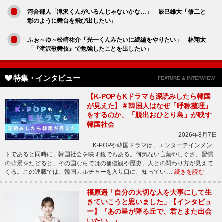
河合郁人「滝沢くんがいるんじゃないかな…」 辰巳雄大「修二と
彰のように舞台を飛び出したい」
ふぉ～ゆ～松崎祐介「光一くんみたいに続編をやりたい」 林翔太
「『滝沢歌舞伎』で勉強したことを出したい」
特集・インタビュー
FEATURE & INTERVIEW
【K-POPもKドラマも深読みしたら韓国
が見えた】＃韓国人はなぜ「呼称整理」
をするのか、「脱出おひとり島」が映す
韓国社会
2026年8月7日
K-POPや韓国ドラマは、エンターテインメン
トであると同時に、韓国社会を映す鏡でもある。何気ない言葉やしぐさ、習慣
の背景をたどると、その国ならではの価値観や歴史、人との関わり方が見えて
くる。この連載では、韓国カルチャーを入り口に、知ってい …
続きを読む
福原遥「自分の大切な人を大事にして生
きていこうと思いました」【インタビュ
ー】『あの星が降る丘で、君とまた出会
いたい。』