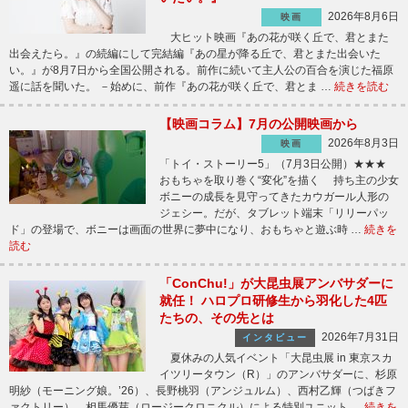
2026年8月6日
映画
大ヒット映画『あの花が咲く丘で、君とまた
出会えたら。』の続編にして完結編『あの星が降る丘で、君とまた出会いた
い。』が8月7日から全国公開される。前作に続いて主人公の百合を演じた福原
遥に話を聞いた。 －始めに、前作『あの花が咲く丘で、君とま …
続きを読む
【映画コラム】7月の公開映画から
2026年8月3日
映画
「トイ・ストーリー5」（7月3日公開）★★★
おもちゃを取り巻く“変化”を描く 持ち主の少女
ボニーの成長を見守ってきたカウガール人形の
ジェシー。だが、タブレット端末「リリーパッ
ド」の登場で、ボニーは画面の世界に夢中になり、おもちゃと遊ぶ時 …
続きを
読む
「ConChu!」が大昆虫展アンバサダーに
就任！ ハロプロ研修生から羽化した4匹
たちの、その先とは
2026年7月31日
インタビュー
夏休みの人気イベント「大昆虫展 in 東京スカ
イツリータウン（R）」のアンバサダーに、杉原
明紗（モーニング娘。’26）、長野桃羽（アンジュルム）、西村乙輝（つばきフ
ァクトリー）、相馬優芽（ロージークロニクル）による特別ユニット …
続きを