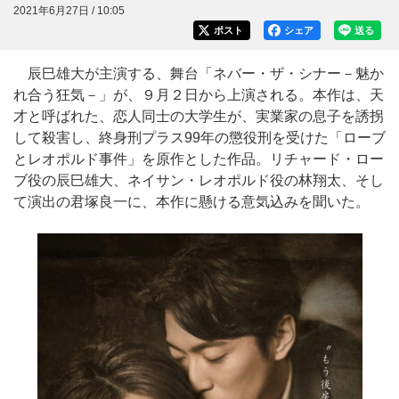
2021年6月27日 / 10:05
ポスト
シェア
送る
辰巳雄大が主演する、舞台「ネバー・ザ・シナー－魅か
れ合う狂気－」が、９月２日から上演される。本作は、天
才と呼ばれた、恋人同士の大学生が、実業家の息子を誘拐
して殺害し、終身刑プラス99年の懲役刑を受けた「ローブ
とレオポルド事件」を原作とした作品。リチャード・ロー
ブ役の辰巳雄大、ネイサン・レオポルド役の林翔太、そし
て演出の君塚良一に、本作に懸ける意気込みを聞いた。