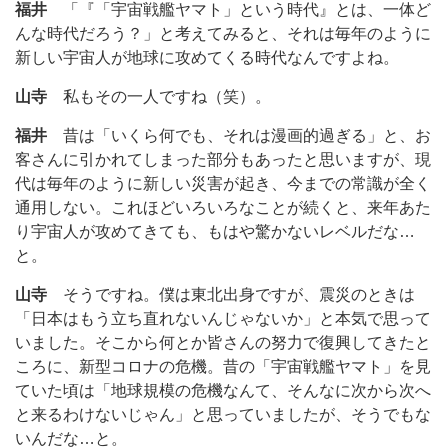
福井
「『「宇宙戦艦ヤマト」という時代』とは、一体ど
んな時代だろう？」と考えてみると、それは毎年のように
新しい宇宙人が地球に攻めてくる時代なんですよね。
山寺
私もその一人ですね（笑）。
福井
昔は「いくら何でも、それは漫画的過ぎる」と、お
客さんに引かれてしまった部分もあったと思いますが、現
代は毎年のように新しい災害が起き、今までの常識が全く
通用しない。これほどいろいろなことが続くと、来年あた
り宇宙人が攻めてきても、もはや驚かないレベルだな…
と。
山寺
そうですね。僕は東北出身ですが、震災のときは
「日本はもう立ち直れないんじゃないか」と本気で思って
いました。そこから何とか皆さんの努力で復興してきたと
ころに、新型コロナの危機。昔の「宇宙戦艦ヤマト」を見
ていた頃は「地球規模の危機なんて、そんなに次から次へ
と来るわけないじゃん」と思っていましたが、そうでもな
いんだな…と。