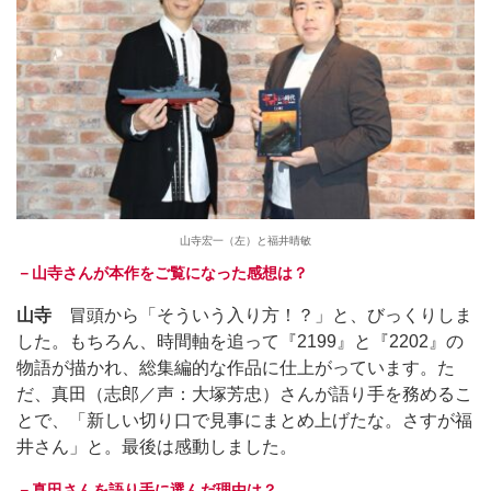
山寺宏一（左）と福井晴敏
－山寺さんが本作をご覧になった感想は？
山寺
冒頭から「そういう入り方！？」と、びっくりしま
した。もちろん、時間軸を追って『2199』と『2202』の
物語が描かれ、総集編的な作品に仕上がっています。た
だ、真田（志郎／声：大塚芳忠）さんが語り手を務めるこ
とで、「新しい切り口で見事にまとめ上げたな。さすが福
井さん」と。最後は感動しました。
－真田さんを語り手に選んだ理由は？