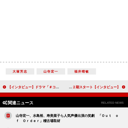
大塚芳忠
山寺宏一
福井晴敏
【インタビュー】ドラマ「＃コールドゲーム」結木滉星「仕事が生きがいだというぐらい楽しい」 氷河期を舞台にしたサバイバルドラマに挑戦
【インタビュー】ドラマ「REAL⇔FAKE 2nd Stage」染谷俊之＆和田雅成＆松村龍之介「サスペンス要素もアクションもある」第２期スタート
関連ニュース
RELATED NEWS
山寺宏一、水島裕、寿美菜子ら人気声優出演の笑劇 「Ｏｕｔ ｏ
ｆ Ｏｒｄｅｒ」稽古場取材