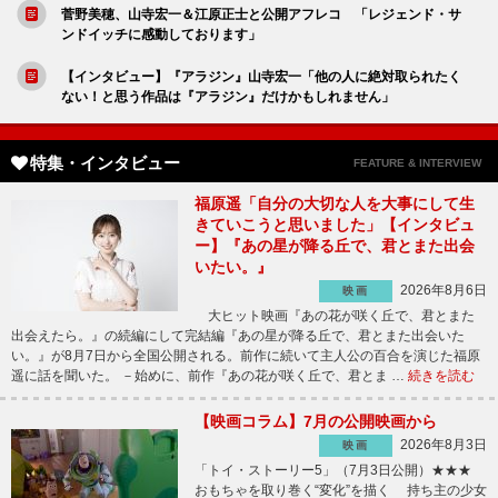
菅野美穂、山寺宏一＆江原正士と公開アフレコ 「レジェンド・サ
ンドイッチに感動しております」
【インタビュー】『アラジン』山寺宏一「他の人に絶対取られたく
ない！と思う作品は『アラジン』だけかもしれません」
特集・インタビュー
FEATURE & INTERVIEW
福原遥「自分の大切な人を大事にして生
きていこうと思いました」【インタビュ
ー】『あの星が降る丘で、君とまた出会
いたい。』
2026年8月6日
映画
大ヒット映画『あの花が咲く丘で、君とまた
出会えたら。』の続編にして完結編『あの星が降る丘で、君とまた出会いた
い。』が8月7日から全国公開される。前作に続いて主人公の百合を演じた福原
遥に話を聞いた。 －始めに、前作『あの花が咲く丘で、君とま …
続きを読む
【映画コラム】7月の公開映画から
2026年8月3日
映画
「トイ・ストーリー5」（7月3日公開）★★★
おもちゃを取り巻く“変化”を描く 持ち主の少女