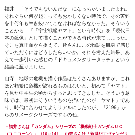
福井
「そうでもないんだな」になっちゃいましたよね。
それぐらい何が起こってもおかしくない時代で、その苦難
を十何年も生き抜いてこなければならなかった。そういう
ことから、『「宇宙戦艦ヤマト」という時代』を「現代日
本の鏡像」として描くことができる時代が来てしまった。
そこを真正面から捉えて、皆さんにこの物語を肌身で感じ
ていただくにはどうしたらいいか。それを考えた結果、あ
えて一歩引いた感じの「ドキュメンタリータッチ」という
結論に至りました。
山寺
地球の危機を描く作品はたくさんありますが、これ
ほど頻繁に危機が訪れるものはないと、初めて「ヤマト」
を見た中学生の頃からずっと思ってきました。そういう意
味では、最初にそういうものを描いたのが「ヤマト」であ
り、時代に合わせてよりリアルにしたのが、『2199』か
らのリメークシリーズですものね。
－福井さんは「ガンダム」シリーズの「機動戦士ガンダムＵＣ
（ユニコーン）」（10～14）、山寺さんは「新世紀エヴァンゲリ