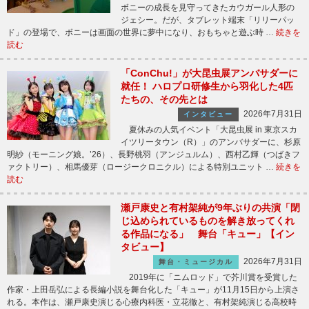
ボニーの成長を見守ってきたカウガール人形の
ジェシー。だが、タブレット端末「リリーパッ
ド」の登場で、ボニーは画面の世界に夢中になり、おもちゃと遊ぶ時 …
続きを
読む
「ConChu!」が大昆虫展アンバサダーに
就任！ ハロプロ研修生から羽化した4匹
たちの、その先とは
2026年7月31日
インタビュー
夏休みの人気イベント「大昆虫展 in 東京スカ
イツリータウン（R）」のアンバサダーに、杉原
明紗（モーニング娘。’26）、長野桃羽（アンジュルム）、西村乙輝（つばきフ
ァクトリー）、相馬優芽（ロージークロニクル）による特別ユニット …
続きを
読む
瀬戸康史と有村架純が9年ぶりの共演「閉
じ込められているものを解き放ってくれ
る作品になる」 舞台「キュー」【イン
タビュー】
2026年7月31日
舞台・ミュージカル
2019年に「ニムロッド」で芥川賞を受賞した
作家・上田岳弘による長編小説を舞台化した「キュー」が11月15日から上演さ
れる。本作は、瀬戸康史演じる心療内科医・立花徹と、有村架純演じる高校時