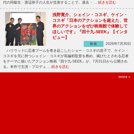
代の同級生・渡辺恭子の人生が交差することで、過去・ …
続きを読む
浅野寛介、シェイン・コスギ、ケイン・
コスギ「日本のアクションを超えた、世
界のアクションをぜひ映画館で体験して
ほしいです」『四十九-SEEK』【インタ
ビュー】
2026年7月30日
映画
ハリウッドに忍者ブームを巻き起こしたショー・コスギの息子で、ケイン・
コスギを兄に持つシェイン・コスギが長編初監督を務め、滅びたとされる忍者
をテーマに描いたアクション映画『四十九-SEEK』が、7月31日から公開され
る。本作で主演・プロデュ …
続きを読む
more »