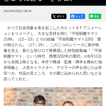
2021年6月9日 / 06:44
ポスト
シェア
送る
かつて社会現象を巻き起こした大ヒットＳＦアニメーシ
ョンをリメークし、大きな支持を得た『宇宙戦艦ヤマト
2199』（12～13）とその続編『宇宙戦艦ヤマト2202 愛
の戦士たち』（17～19）。この二つのシリーズに新作映
像を交え、新たな切り口で再構成した特別総集編『「宇宙
戦艦ヤマト」という時代 西暦2202年の選択』が6月11日
から全国上映となる。本作で構成・監修・脚本を務めた福
井晴敏と、人気キャラクター、デスラーの声を演じた山寺
宏一が、作品の見どころ、その裏に込められた思いなどを
語ってくれた。