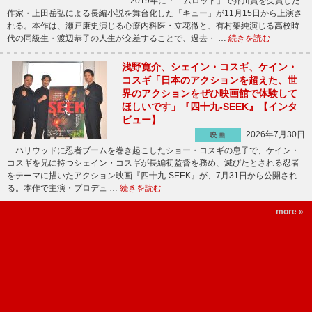
2019年に「ニムロッド」で芥川賞を受賞した
作家・上田岳弘による長編小説を舞台化した「キュー」が11月15日から上演さ
れる。本作は、瀬戸康史演じる心療内科医・立花徹と、有村架純演じる高校時
代の同級生・渡辺恭子の人生が交差することで、過去・ …
続きを読む
浅野寛介、シェイン・コスギ、ケイン・
コスギ「日本のアクションを超えた、世
界のアクションをぜひ映画館で体験して
ほしいです」『四十九-SEEK』【インタ
ビュー】
2026年7月30日
映画
ハリウッドに忍者ブームを巻き起こしたショー・コスギの息子で、ケイン・
コスギを兄に持つシェイン・コスギが長編初監督を務め、滅びたとされる忍者
をテーマに描いたアクション映画『四十九-SEEK』が、7月31日から公開され
る。本作で主演・プロデュ …
続きを読む
more »