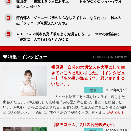
塚田僚一「後輩１００人にお年玉」 「お金がなくなっちゃってお
母さんに借りた」
河合郁人「ジャニーズ初のＮＧなしアイドルになりたい」 松本人
志「ジャニーズを変えたいんや」
Ａ.Ｂ.Ｃ－Ｚ橋本良亮「僕もよくお漏らしを…」 ママのお悩みに
「絶対に一人で行けるときがくる」
特集・インタビュー
FEATURE & INTERVIEW
福原遥「自分の大切な人を大事にして生
きていこうと思いました」【インタビュ
ー】『あの星が降る丘で、君とまた出会
いたい。』
2026年8月6日
映画
大ヒット映画『あの花が咲く丘で、君とまた
出会えたら。』の続編にして完結編『あの星が降る丘で、君とまた出会いた
い。』が8月7日から全国公開される。前作に続いて主人公の百合を演じた福原
遥に話を聞いた。 －始めに、前作『あの花が咲く丘で、君とま …
続きを読む
【映画コラム】7月の公開映画から
2026年8月3日
映画