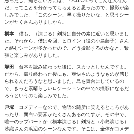
思ったし、知らない方には、「A.B.C-Zってこんな人なん
だ」ってことを分かってもらえると思ったので、撮影が楽
しみでした。「このシーン、早く撮りたいな」と思うシー
ンがたくさんありましから。
橋本
僕も、（演じる）剣持は自分の素に近いと思いまし
た。それから、僕は今回、ヒロイン（役の小島藤子）さん
と絡むシーンが多かったので、どう撮影するのかなと、緊
張と楽しみがありました。
塚田
台本を読み終わった後に、スカッとしたんですよ。
だから、撮り終わった後にも、爽快さのようなものが感じ
られるんだろうなと思いました。島を舞台にしているの
で、きっと素晴らしいロケーションの中での撮影になるだ
ろうというのも楽しみでした。
戸塚
コメディーなので、物語の随所に笑えるところがあ
ったり、面白い要素がたくさんあるのですが、その中で、
唯一のラブパートが（橋本演じる）剣持と（小島演じる）
沙織さんの浜辺のシーンなんです。そこは、全体がコメデ