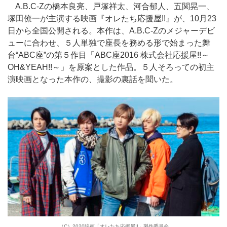
A.B.C-Zの橋本良亮、戸塚祥太、河合郁人、五関晃一、
塚田僚一が主演する映画『オレたち応援屋!!』が、10月23
日から全国公開される。本作は、A.B.C-Zのメジャーデビ
ューに合わせ、５人単独で座長を務める形で始まった舞
台“ABC座”の第５作目「ABC座2016 株式会社応援屋!!～
OH&YEAH!!～」を原案とした作品。５人そろっての初主
演映画となった本作の、撮影の裏話を聞いた。
（C）2020映画「オレたち応援屋!!」製作委員会