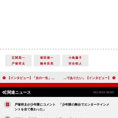
五関晃一
塚田僚一
小島藤子
戸塚祥太
橋本良亮
河合郁人
【インタビュー】「女の一生」大竹しのぶ＆高橋克実＆段田安則＆風間杜夫「一言一言がじんわりとお客さんの心に染みわたっていく作品に」
【インタビュー】舞台「チョコレートドーナツ」宮本亞門「人が愛し合ったところに真実が生まれるということを大切にしたい」 谷原章介「ポールとしてルディの一番のファンでありたい」
関連ニュース
RELATED NEWS
戸塚祥太が少年隊にコメント 「少年隊の舞台でエンターテインメ
ントを全て教わった」