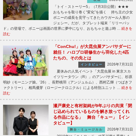
「トイ・ストーリー5」（7月3日公開）★★★
おもちゃを取り巻く“変化”を描く 持ち主の少女
ボニーの成長を見守ってきたカウガール人形の
ジェシー。だが、タブレット端末「リリーパッ
ド」の登場で、ボニーは画面の世界に夢中になり、おもちゃと遊ぶ時 …
続きを
読む
「ConChu!」が大昆虫展アンバサダーに
就任！ ハロプロ研修生から羽化した4匹
たちの、その先とは
2026年7月31日
インタビュー
夏休みの人気イベント「大昆虫展 in 東京スカ
イツリータウン（R）」のアンバサダーに、杉原
明紗（モーニング娘。’26）、長野桃羽（アンジュルム）、西村乙輝（つばきフ
ァクトリー）、相馬優芽（ロージークロニクル）による特別ユニット …
続きを
読む
瀬戸康史と有村架純が9年ぶりの共演「閉
じ込められているものを解き放ってくれ
る作品になる」 舞台「キュー」【イン
タビュー】
2026年7月31日
舞台・ミュージカル