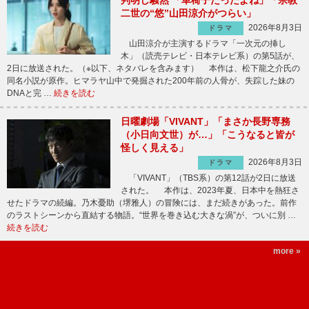
判明し騒然 「車椅子だったよね」「宗教
二世の“悠”山田涼介がつらい」
2026年8月3日
ドラマ
山田涼介が主演するドラマ「一次元の挿し
木」（読売テレビ・日本テレビ系）の第5話が、
2日に放送された。（※以下、ネタバレを含みます） 本作は、松下龍之介氏の
同名小説が原作。ヒマラヤ山中で発掘された200年前の人骨が、失踪した妹の
DNAと完 …
続きを読む
日曜劇場「VIVANT」「まさか長野専務
（小日向文世）が…」「こうなると皆が
怪しく見える」
2026年8月3日
ドラマ
「VIVANT」（TBS系）の第12話が2日に放送
された。 本作は、2023年夏、日本中を熱狂さ
せたドラマの続編。乃木憂助（堺雅人）の冒険には、まだ続きがあった。前作
のラストシーンから直結する物語。“世界を巻き込む大きな渦”が、ついに別 …
続きを読む
more »