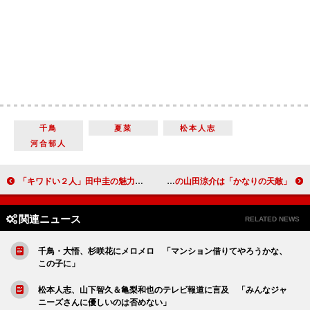
千鳥
夏菜
松本人志
河合郁人
「キワドい２人」田中圭の魅力全開 「どんどん好きになる」
神木隆之介、モテるための努力を告白 同級生の山田涼介は「かなりの天敵」
関連ニュース
RELATED NEWS
千鳥・大悟、杉咲花にメロメロ 「マンション借りてやろうかな、
この子に」
松本人志、山下智久＆亀梨和也のテレビ報道に言及 「みんなジャ
ニーズさんに優しいのは否めない」