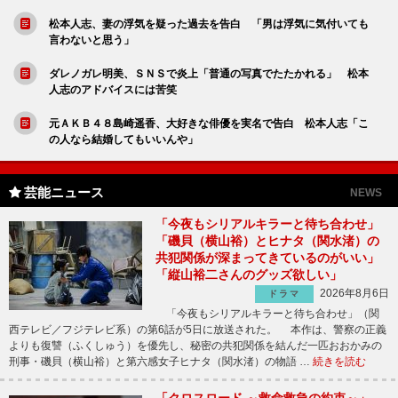
松本人志、妻の浮気を疑った過去を告白 「男は浮気に気付いても
言わないと思う」
ダレノガレ明美、ＳＮＳで炎上「普通の写真でたたかれる」 松本
人志のアドバイスには苦笑
元ＡＫＢ４８島崎遥香、大好きな俳優を実名で告白 松本人志「こ
の人なら結婚してもいいんや」
芸能ニュース
NEWS
「今夜もシリアルキラーと待ち合わせ」
「磯貝（横山裕）とヒナタ（関水渚）の
共犯関係が深まってきているのがいい」
「縦山裕二さんのグッズ欲しい」
2026年8月6日
ドラマ
「今夜もシリアルキラーと待ち合わせ」（関
西テレビ／フジテレビ系）の第6話が5日に放送された。 本作は、警察の正義
よりも復讐（ふくしゅう）を優先し、秘密の共犯関係を結んだ一匹おおかみの
刑事・磯貝（横山裕）と第六感女子ヒナタ（関水渚）の物語 …
続きを読む