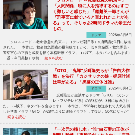
「クロスロード ～救命救急の約束～」
「人間関係、特に人を指導するのはすご
く難しいと感じた」「船越英一郎さんが
『刑事面に似ていると言われたことがあ
る』って、そりゃあ2時間ドラマの帝王だ
もの」
2026年8月6日
ドラマ
「クロスロード ～救命救急の約束～」（テレビ朝日系）の第5話が4日に放送
された。 本作は、救命救急医療の最前線でもがく、若き救命医・救急隊員・
警察官らの正義と成長を描く本格医療ドラマ。（※以下、ネタバレを含みます）
遥（今田美桜）や桐 …
続きを読む
「GTO」“鬼塚”反町隆史らが「告白大作
戦」を決行 「カジサックの娘・梶原叶渚
は華がある」「黒幕の正体は誰」
2026年8月4日
ドラマ
反町隆史が主演するドラマ「GTO」（カンテ
レ・フジテレビ系）の第3話が、3日に放送され
た。（※以下、ネタバレを含みます） 本作は、1998年に放送されて人気を博
した学園ドラマ「GTO」が28年ぶりに連続ドラマとして復活。50代になった“
…
続きを読む
「一次元の挿し木」“唯”白石聖の正体が