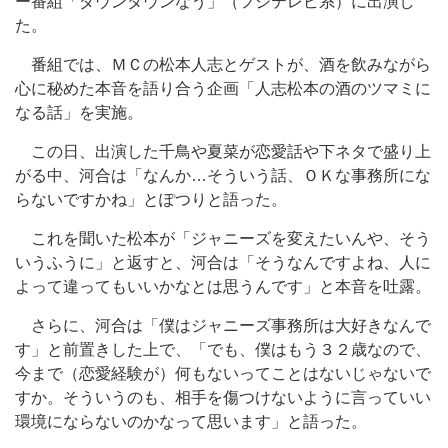
ー番組「ダウンタウンなう」（フジテレビ系）に出演し
た。
番組では、ＭＣの松本人志とゲストが、酒を飲みながら
心に秘めた本音を語り合う企画「人志松本の酒のツマミに
なる話」を実施。
この日、出演した千鳥や夏菜が恋愛話や下ネタで盛り上
がる中、河合は「なんか…そういう話、ＯＫな事務所にな
らないですかね」とぽつりと語った。
これを聞いた松本が「ジャニーズを変えたいんや、そう
いうふうに」と返すと、河合は「そうなんですよね、人に
よって違ってもいいかなとは思うんです」と本音を吐露。
さらに、河合は「僕はジャニーズ事務所は大好きなんで
す」と前置きした上で、「でも、僕はもう３２歳なので、
今まで（恋愛経験が）何もないってことはないじゃないで
すか。そういうのも、相手を傷つけないように言っていい
環境にならないのかなって思います」と語った。