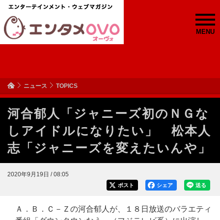
MENU
ニュース
TOPICS
河合郁人「ジャニーズ初のＮＧな
しアイドルになりたい」 松本人
志「ジャニーズを変えたいんや」
2020年9月19日 / 08:05
ポスト
シェア
送る
Ａ．Ｂ．Ｃ－Ｚの河合郁人が、１８日放送のバラエティ