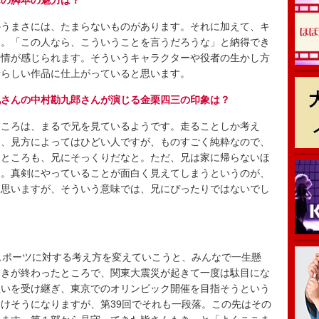
んの脚本の魅力は？
うまさには、たまらないものがあります。それに加えて、キ
る。「この人なら、こういうことを言うだろうな」と納得でき
愛情が感じられます。そういうキャラクターや役者の生かし方
晴らしい作品に仕上がっていると思います。
兄さんの中村勘九郎さんが演じる金栗四三の印象は？
ころは、まるで兄を見ているようです。走ることしか考え
う、見方によってはひどい人ですが、ものすごく純粋なので、
うところも、兄にそっくりだなと。ただ、兄は家に帰らないほ
）。真剣にやっていることが面白く見えてしまうというのが、
と思いますが、そういう意味では、兄にぴったりではないでし
スポーツに対する考え方を変えていこうと、みんなで一生懸
まきが終わったところで、関東大震災が起きて一度は駄目にな
思いを受け継ぎ、東京でのオリンピック開催を目指そうという
けそうになりますが、第39回でそれも一段落。この先はその