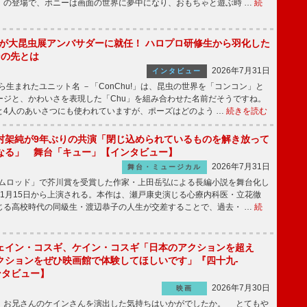
」の登場で、ボニーは画面の世界に夢中になり、おもちゃと遊ぶ時 …
続
!」が大昆虫展アンバサダーに就任！ ハロプロ研修生から羽化した
その先とは
2026年7月31日
インタビュー
から生まれたユニット名 －「ConChu!」は、昆虫の世界を「コンコン」と
ージと、かわいさを表現した「Chu」を組み合わせた名前だそうですね。
と4人のあいさつにも使われていますが、ポーズはどのよう …
続きを読む
村架純が9年ぶりの共演「閉じ込められているものを解き放って
なる」 舞台「キュー」【インタビュー】
2026年7月31日
舞台・ミュージカル
ニムロッド」で芥川賞を受賞した作家・上田岳弘による長編小説を舞台化し
11月15日から上演される。本作は、瀬戸康史演じる心療内科医・立花徹
じる高校時代の同級生・渡辺恭子の人生が交差することで、過去・ …
続
ェイン・コスギ、ケイン・コスギ「日本のアクションを超え
クションをぜひ映画館で体験してほしいです」『四十九-
ンタビュー】
2026年7月30日
映画
、お兄さんのケインさんを演出した気持ちはいかがでしたか。 とてもや