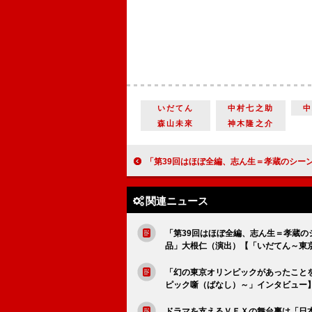
いだてん
中村七之助
森山未來
神木隆之介
「第39回はほぼ全編、志ん生＝孝蔵のシーン。驚きました」森山未來（美濃部孝蔵）「森山未來の芝居は絶品」大根仁（演出）【「いだてん～東京オリムピック噺（
関連ニュース
「第39回はほぼ全編、志ん生＝孝蔵
品」大根仁（演出）【「いだてん～東
「幻の東京オリンピックがあったこと
ピック噺（ばなし）～」インタビュー
ドラマを支えるＶＦＸの舞台裏は「日