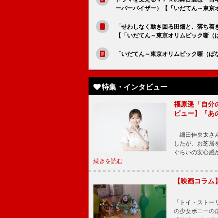
ーパーバイザー）【「いだてん～東京
「せわしなく動き回る田畑と、落ち着
【「いだてん～東京オリムピック噺（
「いだてん～東京オリムピック噺（ば
特集・インタビュー
福原遥「自分
ビュー】『あ
－細田佳央太さ
したが、お芝居
ぐらいの安心感
続きを読む
【映画コラム
「トイ・ストーリ
の少女ボニーの