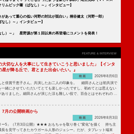
オリムピック噺（ばなし）～」インタビュー】
きがあって重心の低い河野の対比が面白い」桐谷健太（河野一郎）
ばなし）～」インタビュー】
なし）～」 星野源が第１回以来の再登場にコメントを発表！
FEATURE & INTERVIEW
の大切な人を大事にして生きていこうと思いました」【インタ
の星が降る丘で、君とまた出会いたい。』
2026年8月6日
映画
んと倍賞千恵子さん。共演したお二人の印象を。 細田さんとは初共演で
を一緒にさせていただいてとても楽しかったですし、初めてとは思えない
がありました。細田さんが演じた涼も難しい役で、百合とはそれぞれの …
】7月の公開映画から
2026年8月3日
映画
ー5」（7月3日公開）★★★ おもちゃを取り巻く“変化”を描く 持ち主
成長を見守ってきたカウガール人形のジェシー。だが、タブレット端末