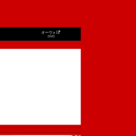
オーヴォ
OVO