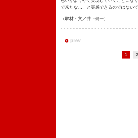
思いがようやく実現していくことにな
で来たな…」と実感できるのではない
（取材・文／井上健一）
prev
1