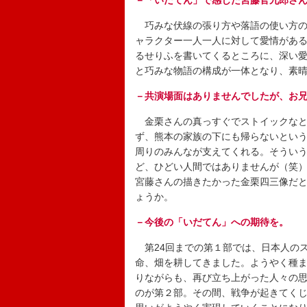
－「いだてん」で感じた宮藤官九郎さ
巧みな伏線の張り方や落語の使い方の
ャラクター一人一人に対して愛情があ
るせりふを書いてくるところに、深い
と巧みな物語の構成が一体となり、素
－共演場面はありませんでしたが、お
金栗さんの真っすぐでストイックなと
ず、熊本の家族の下にも帰らないとい
周りのみんなが支えてくれる。そうい
ど、ひどい人間ではありませんが（笑
宮藤さんの描きたかった金栗四三像だ
ょうか。
－今後の「いだてん」への期待を。
第24回までの第１部では、日本人の
命、畑を耕してきました。ようやく種
りながらも、再び立ち上がった人々の
のが第２部。その間、戦争が起きてくじ