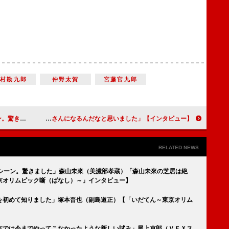
中村勘九郎
仲野太賀
宮藤官九郎
ばなし）～」インタビュー】
【インタビュー】ドラマ「少年寅次郎」脚本・岡田惠和「この父母の間で生きてきたから、あの寅さんになるんだなと思いました」
RELATED NEWS
のシーン。驚きました」森山未來（美濃部孝蔵）「森山未來の芝居は絶
京オリムピック噺（ばなし）～」インタビュー】
を初めて知りました」塚本晋也（副島道正）【「いだてん～東京オリム
】
本では今までやってこなかったような新しい試み」尾上克郎（ＶＦＸス