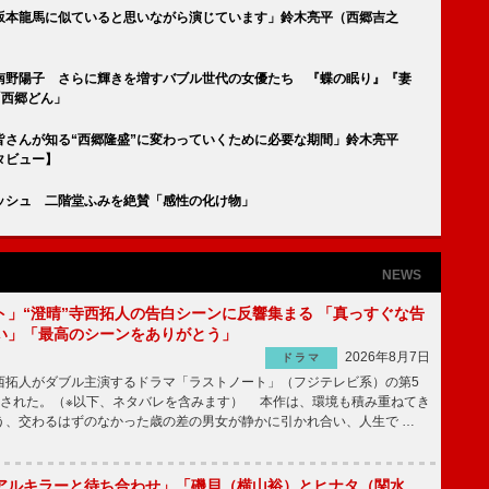
坂本龍馬に似ていると思いながら演じています」鈴木亮平（西郷吉之
南野陽子 さらに輝きを増すバブル世代の女優たち 『蝶の眠り』『妻
「西郷どん」
皆さんが知る“西郷隆盛”に変わっていくために必要な期間」鈴木亮平
タビュー】
ッシュ 二階堂ふみを絶賛「感性の化け物」
NEWS
ト」“澄晴”寺西拓人の告白シーンに反響集まる 「真っすぐな告
い」「最高のシーンをありがとう」
2026年8月7日
ドラマ
拓人がダブル主演するドラマ「ラストノート」（フジテレビ系）の第5
送された。（※以下、ネタバレを含みます） 本作は、環境も積み重ねてき
う、交わるはずのなかった歳の差の男女が静かに引かれ合い、人生で …
アルキラーと待ち合わせ」「磯貝（横山裕）とヒナタ（関水