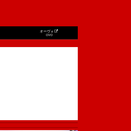
オーヴォ
OVO