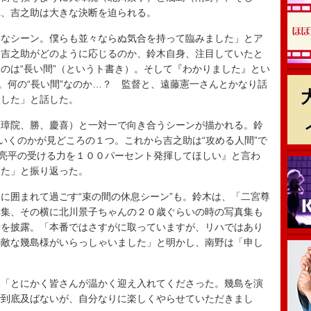
れ、吉之助は大きな決断を迫られる。
なシーン。僕らも並々ならぬ気合を持って臨みました」とア
に吉之助がどのように応じるのか、鈴木自身、注目していたと
のは“長い間”（というト書き）。そして『わかりました』とい
か。何の“長い間”なのか…？ 監督と、遠藤憲一さんとかなり話
ました」と話した。
璋院、勝、慶喜）と一対一で向き合うシーンが描かれる。鈴
”いくのかが見どころの１つ。これから吉之助は“攻める人間”で
木亮平の受ける力を１００パーセント発揮してほしい』と言わ
した」と振り返った。
囲まれて過ごす“束の間の休息シーン”も。鈴木は、「二宮尊
真集、その横に北川景子ちゃんの２０歳ぐらいの時の写真集も
話を披露。「本番ではさすがに取っていますが、リハではあり
素敵な幾島様がいらっしゃいました」と明かし、南野は「申し
「とにかく皆さんが温かく迎え入れてくださった。幾島を演
で到底及ばないが、自分なりに楽しくやらせていただきまし