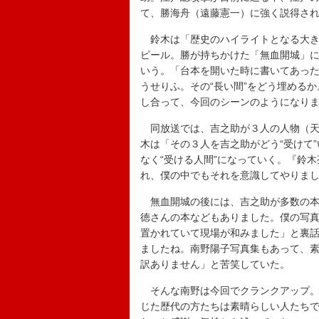
て、勝海舟（遠藤憲一）に強く説得さ
鈴木は「歴史のハイライトとなる大き
ピール。勝が持ちかけた「無血開城」
いう。「台本を開いた時に書いてあった
うせりふ。その“長い間”をどう埋める
し合って、今回のシーンのようになり
同放送では、吉之助が３人の人物（天
木は「その３人を吉之助がどう“受けて
なく“受ける人間”になっていく。『鈴
れ、僕の中でもそれを意識してやりま
無血開城の後には、吉之助が多数の本に
徳さんの本などもありました。僕の写
置かれていて現場が和みました」と裏
ましたね。南野陽子写真集もあって、
訳ありません」と苦笑していた。
そんな南野は今回でクランクアップ。
じた歴代の方たちは素晴らしい人たち