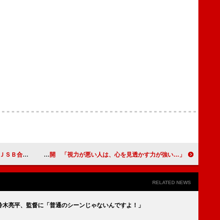
の瞬間を語る
丸山桂里奈、“理想の男性像”に持論を展開 「視力が悪い人は、心を見透かす力が強い…」
RELATED NEWS
鈴木亮平、監督に「普通のシーンじゃないんですよ！」