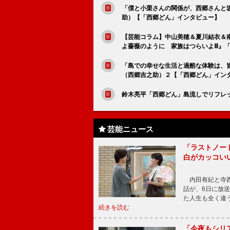
「僕と小栗さんの関係が、西郷さんと
助）【「西郷どん」インタビュー】
【芸能コラム】中山美穂＆夏川結衣＆
よ薔薇のように 家族はつらいよⅢ』
「島での幸せな生活と過酷な体験は、
（西郷吉之助）２【「西郷どん」イン
鈴木亮平「西郷どん」島流しでリフレ
芸能ニュース
「ラストノー
白がカッコい
内田有紀と寺西
話が、6日に放
た人生も全く違
続きを読む
「今夜もシリ