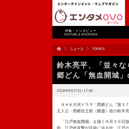
特集・インタビュー
FEATURE & INTERVIEW
ニュース
TOPICS
鈴木亮平、「並々な
郷どん「無血開城」
2018年9月27日 / 17:46
ＮＨＫ大河ドラマ「西郷どん『第３７
主人公・西郷吉之助（隆盛）役の鈴木
「江戸無血開城」を描く今月３０日放送
助。江戸総攻撃が目前に迫る中、江戸