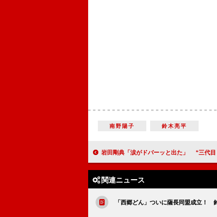
南野陽子
鈴木亮平
岩田剛典「涙がドバーッと出た」 “三代目ＪＳＢ合格”
関連ニュース
「西郷どん」ついに薩長同盟成立！ 