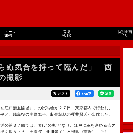
ニュース
音楽
特別企画
NEWS
MUSIC
PR
らぬ気合を持って臨んだ」 西
の撮影
ポスト
シェア
送る
回江戸無血開城』」の試写会が２７日、東京都内で行われ、
亮平と、幾島役の南野陽子、制作統括の櫻井賢氏が出席した。
の第３７回では、“戦いの鬼”となり、江戸に軍を進める吉之
の街を救うように天璋院（北川景子）と幾島（南野）、そし