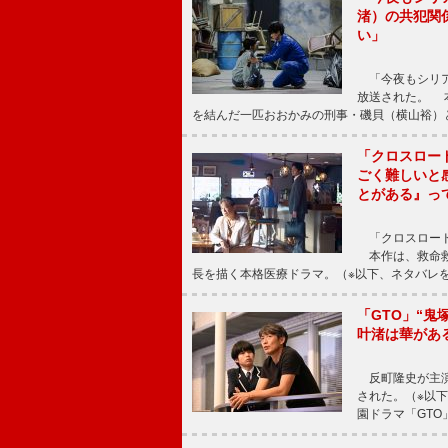
渚）の共犯関
い」
「今夜もシリア
放送された。 
を結んだ一匹おおかみの刑事・磯貝（横山裕）
「クロスロー
ごく難しいと
とがある』っ
「クロスロード
本作は、救命救
長を描く本格医療ドラマ。（※以下、ネタバレ
「GTO」“
叶渚は華があ
反町隆史が主演
された。（※以
園ドラマ「GTO