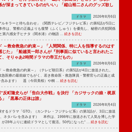
係が深まってきているのがいい」「縦山裕二さんのグッズ欲し
2026年8月6日
ドラマ
ルキラーと待ち合わせ」（関西テレビ／フジテレビ系）の第6話が5日に
本作は、警察の正義よりも復讐（ふくしゅう）を優先し、秘密の共犯関係
と第六感女子ヒナタ（関水渚）の物語 …
続きを読む
ド ～救命救急の約束～」「人間関係、特に人を指導するのはす
感じた」「船越英一郎さんが『刑事面に似ていると言われたこ
て、そりゃあ2時間ドラマの帝王だもの」
2026年8月6日
ドラマ
 ～救命救急の約束～」（テレビ朝日系）の第5話が4日に放送された。
急医療の最前線でもがく、若き救命医・救急隊員・警察官らの正義と成
を含みます） 遥（今田美桜）や桐 …
続きを読む
鬼塚”反町隆史らが「告白大作戦」を決行 「カジサックの娘・梶原
る」「黒幕の正体は誰」
2026年8月4日
ドラマ
するドラマ「GTO」（カンテレ・フジテレビ系）の第3話が、3日に放送
下、ネタバレを含みます） 本作は、1998年に放送されて人気を博した学
」が28年ぶりに連続ドラマとして復活。50代になった“ …
続きを読む