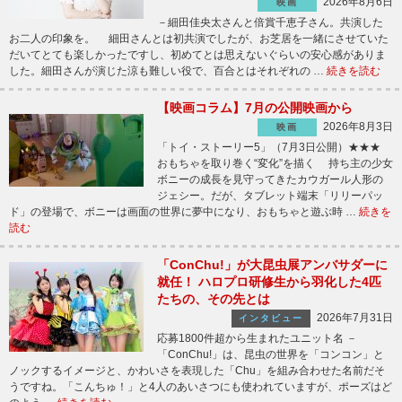
2026年8月6日
映画
－細田佳央太さんと倍賞千恵子さん。共演した
お二人の印象を。 細田さんとは初共演でしたが、お芝居を一緒にさせていた
だいてとても楽しかったですし、初めてとは思えないぐらいの安心感がありま
した。細田さんが演じた涼も難しい役で、百合とはそれぞれの …
続きを読む
【映画コラム】7月の公開映画から
2026年8月3日
映画
「トイ・ストーリー5」（7月3日公開）★★★
おもちゃを取り巻く“変化”を描く 持ち主の少女
ボニーの成長を見守ってきたカウガール人形の
ジェシー。だが、タブレット端末「リリーパッ
ド」の登場で、ボニーは画面の世界に夢中になり、おもちゃと遊ぶ時 …
続きを
読む
「ConChu!」が大昆虫展アンバサダーに
就任！ ハロプロ研修生から羽化した4匹
たちの、その先とは
2026年7月31日
インタビュー
応募1800件超から生まれたユニット名 －
「ConChu!」は、昆虫の世界を「コンコン」と
ノックするイメージと、かわいさを表現した「Chu」を組み合わせた名前だそ
うですね。「こんちゅ！」と4人のあいさつにも使われていますが、ポーズはど