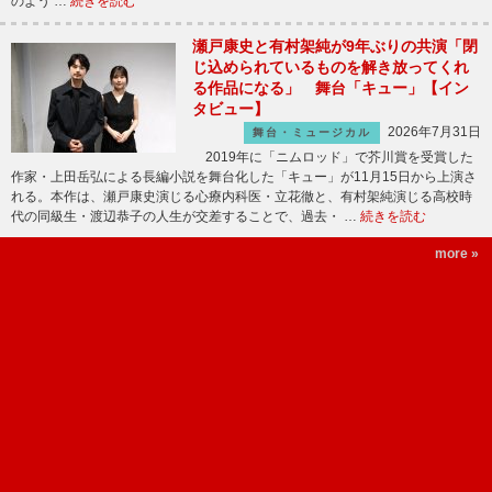
のよう …
続きを読む
瀬戸康史と有村架純が9年ぶりの共演「閉
じ込められているものを解き放ってくれ
る作品になる」 舞台「キュー」【イン
タビュー】
2026年7月31日
舞台・ミュージカル
2019年に「ニムロッド」で芥川賞を受賞した
作家・上田岳弘による長編小説を舞台化した「キュー」が11月15日から上演さ
れる。本作は、瀬戸康史演じる心療内科医・立花徹と、有村架純演じる高校時
代の同級生・渡辺恭子の人生が交差することで、過去・ …
続きを読む
more »