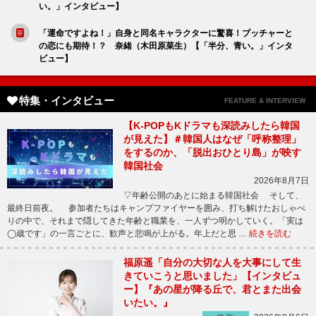
い。」インタビュー】
「運命ですよね！」自身と同名キャラクターに驚喜！ブッチャーと
の恋にも期待！？ 奈緒（木田原菜生）【「半分、青い。」インタ
ビュー】
特集・インタビュー
FEATURE & INTERVIEW
【K-POPもKドラマも深読みしたら韓国
が見えた】＃韓国人はなぜ「呼称整理」
をするのか、「脱出おひとり島」が映す
韓国社会
2026年8月7日
▽年齢公開のあとに始まる韓国社会 そして、
最終日前夜。 参加者たちはキャンプファイヤーを囲み、打ち解けたおしゃべ
りの中で、それまで隠してきた年齢と職業を、一人ずつ明かしていく。「実は
◯歳です」の一言ごとに、歓声と悲鳴が上がる。年上だと思 …
続きを読む
福原遥「自分の大切な人を大事にして生
きていこうと思いました」【インタビュ
ー】『あの星が降る丘で、君とまた出会
いたい。』