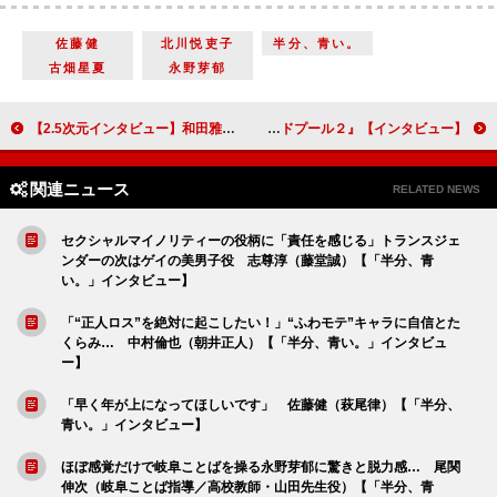
佐藤健
北川悦吏子
半分、青い。
古畑星夏
永野芽郁
【2.5次元インタビュー】和田雅成、「僕たちがたどり着きたかった場所」を描いた舞台『刀剣乱舞』最新作への思い
【インタビュー】『デッドプール２』ライアン・レイノルズ「僕とデッドプールは、境界線が分からないぐらいかぶっています」
関連ニュース
RELATED NEWS
セクシャルマイノリティーの役柄に「責任を感じる」トランスジェ
ンダーの次はゲイの美男子役 志尊淳（藤堂誠）【「半分、青
い。」インタビュー】
「“正人ロス”を絶対に起こしたい！」“ふわモテ”キャラに自信とた
くらみ… 中村倫也（朝井正人）【「半分、青い。」インタビュ
ー】
「早く年が上になってほしいです」 佐藤健（萩尾律）【「半分、
青い。」インタビュー】
ほぼ感覚だけで岐阜ことばを操る永野芽郁に驚きと脱力感… 尾関
伸次（岐阜ことば指導／高校教師・山田先生役）【「半分、青