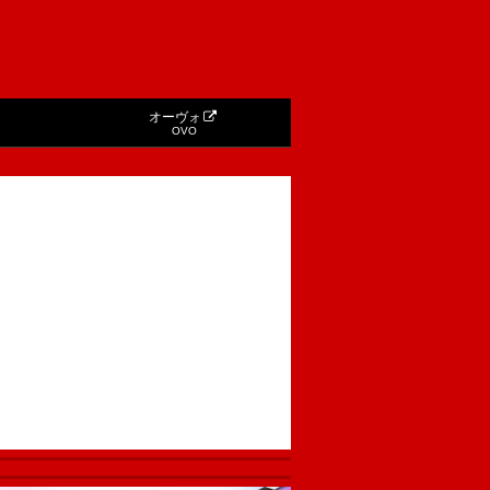
オーヴォ
OVO