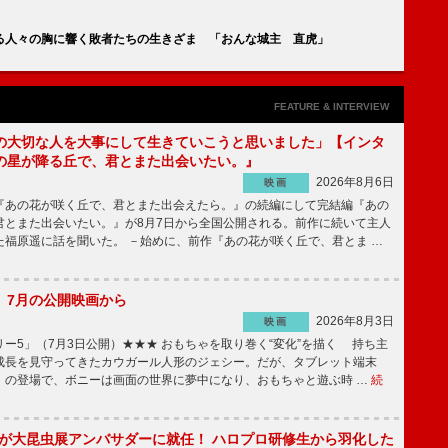
る人々の胸に響く敗者たちの生きざま 「おんな城主 直虎」
FEATURE & INTERVIEW
の大切な人を大事にして生きていこうと思いました」【インタ
の星が降る丘で、君とまた出会いたい。』
2026年8月6日
映画
あの花が咲く丘で、君とまた出会えたら。』の続編にして完結編『あの
君とまた出会いたい。』が8月7日から全国公開される。前作に続いて主人
た福原遥に話を聞いた。 －始めに、前作『あの花が咲く丘で、君とま …
】7月の公開映画から
2026年8月3日
映画
ー5」（7月3日公開）★★★ おもちゃを取り巻く“変化”を描く 持ち主
成長を見守ってきたカウガール人形のジェシー。だが、タブレット端末
」の登場で、ボニーは画面の世界に夢中になり、おもちゃと遊ぶ時 …
続
!」が大昆虫展アンバサダーに就任！ ハロプロ研修生から羽化した