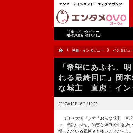
特集・インタビュー
FEATURE & INTERVIEW
特集・インタビュー
インタビュ
「希望にあふれ、明
れる最終回に」岡本
な城主 直虎」イン
2017年12月16日 / 12:00
ＮＨＫ大河ドラマ「おんな城主 直虎
い、戦乱の世を、知恵と勇気で生き抜
惜しんでいる視聴者も多いことだろう