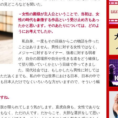
回の見どころなどを聞いた。
－女性の殿様が主人公ということで、当初は、女
性の時代を象徴する作品という受け止め方もあっ
たかと思います。そのあたりについては、どのよ
うにお考えでしたか。
私自身、一度もその目線からこの物語を作った
ことはありません。男性に対する女性ではなく、
メジャーに対するマイナー、強者に対する弱者
が、自分の居場所や自分が生きる道をどう確保し
て切り開いていくかという目線で作ってきまし
た。現代社会では、もしかしたら男性に対しては
。ただあくまでも、私の中では世界における日本、日本の中で
にも日本人だけでなくいろいろな方がいますので、そういう幅
ですね。
肢が限られてしまう気がします。直虎自身も、女性でありな
でもなく、ただの人です。だからこそ、大胆な選択をして思い