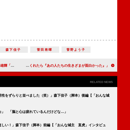
森下佳子
菅田将暉
菅野よう子
思っています」
「『あの人たちの生きざまが面白かった』と記憶に残ってくれたら」岡本幸江（制作統括）後編【「おんな城主 直虎」インタビュー】
RELATED NEWS
男性をずらりと並べました（笑）」森下佳子（脚本）後編【「おんな城
カ」 「脳と心は疲れているんだけどな…」
ほしい！」森下佳子（脚本）前編【「おんな城主 直虎」インタビュ