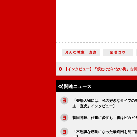
おんな城主 直虎
柴咲コウ
【インタビュー】「僕だけがいない街」古川雄輝「原作のファンにもとても喜んでいただけると
関連ニュース
「登場人物には、私の好きなタイプの
主 直虎」インタビュー】
菅田将暉、仕事に多忙も「胃はピカピ
「不思議な感覚になった最終回を見て