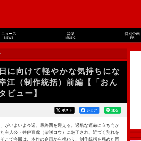
ニュース
音楽
特別企画
NEWS
MUSIC
PR
ー
日に向けて軽やかな気持ちにな
幸江（制作統括）前編【「おん
タビュー】
ポスト
シェア
送る
」がいよいよ今週、最終回を迎える。過酷な運命に立ち向か
いた主人公・井伊直虎（柴咲コウ）に魅了され、近づく別れを
。そこで今回は、本作の企画から携わり、制作統括を務めた岡