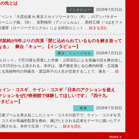
その先とは
2026年7月31日
インタビュー
ベント「大昆虫展 in 東京スカイツリータウン（R）」のアンバサダー
モーニング娘。’26）、長野桃羽（アンジュルム）、西村乙輝（つばきファ
馬優芽（ロージークロニクル）による特別ユニット …
続きを読む
村架純が9年ぶりの共演「閉じ込められているものを解き放って
なる」 舞台「キュー」【インタビュー】
2026年7月31日
舞台・ミュージカル
ニムロッド」で芥川賞を受賞した作家・上田岳弘による長編小説を舞台化し
11月15日から上演される。本作は、瀬戸康史演じる心療内科医・立花徹
じる高校時代の同級生・渡辺恭子の人生が交差することで、過去・ …
続
ェイン・コスギ、ケイン・コスギ「日本のアクションを超え
クションをぜひ映画館で体験してほしいです」『四十九-
ンタビュー】
2026年7月30日
映画
者ブームを巻き起こしたショー・コスギの息子で、ケイン・コスギを兄
・コスギが長編初監督を務め、滅びたとされる忍者をテーマに描いたアク
ら公開される。本作で主演・プロデュ …
続きを読む
more »