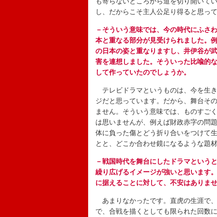
も寄らないところから道を切り開いて
し、だからこそ主人公足り得ると思っ
－そういう意味では、今の時代にふさ
本と重なる部分が見受けられました。
の日本の姿と重なりますし、井伊谷が
害を連想しました。そういった比喩的
して作っていたのでしょうか。
テレビドラマというものは、今を生き
ジだと思っています。だから、舞台その
ません。そういう意味では、ものすご
は思いませんが、例えば財政赤字の問
体に負った傷とどう折り合いをつけて
とと、どこか合わせ鏡になるような題
－戦国時代を舞台にしたドラマという
繰り広げるイメージが強いと思います
に据えることに対して、不安はありま
あまりなかったです。直虎の生涯で、
で、合戦を描くとしても限られた回数