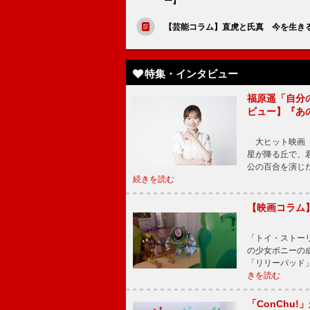
ー】
【芸能コラム】直虎と氏真 今を生き
特集・インタビュー
福原遥「自分
ビュー】『あ
大ヒット映画『
星が降る丘で、
公の百合を演じ
続きを読む
【映画コラム
「トイ・ストーリ
の少女ボニーの
「リリーパッド
きを読む
「ConChu