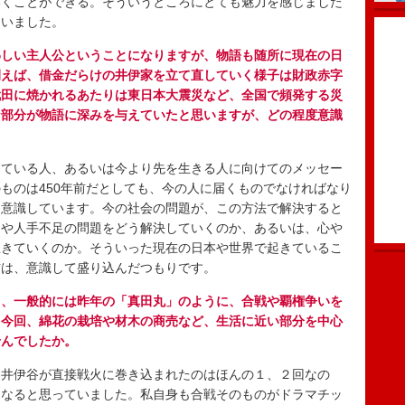
いくことができる。そういうところにとても魅力を感じました
ていました。
わしい主人公ということになりますが、物語も随所に現在の日
例えば、借金だらけの井伊家を立て直していく様子は財政赤字
武田に焼かれるあたりは東日本大震災など、全国で頻発する災
な部分が物語に深みを与えていたと思いますが、どの程度意識
ている人、あるいは今より先を生きる人に向けてのメッセー
ものは450年前だとしても、今の人に届くものでなければなり
く意識しています。今の社会の問題が、この方法で解決すると
題や人手不足の問題をどう解決していくのか、あるいは、心や
生きていくのか。そういった現在の日本や世界で起きているこ
材は、意識して盛り込んだつもりです。
と、一般的には昨年の「真田丸」のように、合戦や覇権争いを
。今回、綿花の栽培や材木の商売など、生活に近い部分を中心
せんでしたか。
井伊谷が直接戦火に巻き込まれたのはほんの１、２回なの
になると思っていました。私自身も合戦そのものがドラマチッ