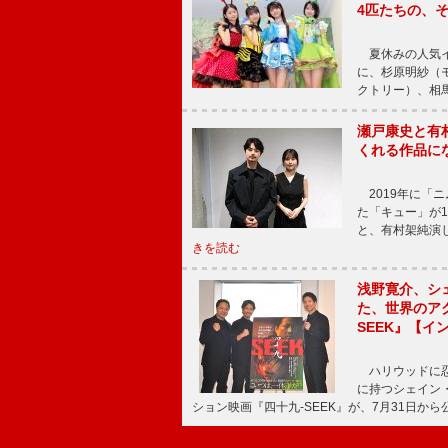
4匹たちの、
夏休みの人気イ
に、杉原明紗（
クトリー）、相
瀬戸康史と有
くれる作品に
2019年に「
た「キュー」が
と、有村架純演
きを読む
浅野寛介、シ
た、世界のア
SEEK』【イ
ハリウッドに忍
に持つシェイン
ション映画『四十九-SEEK』が、7月31日か